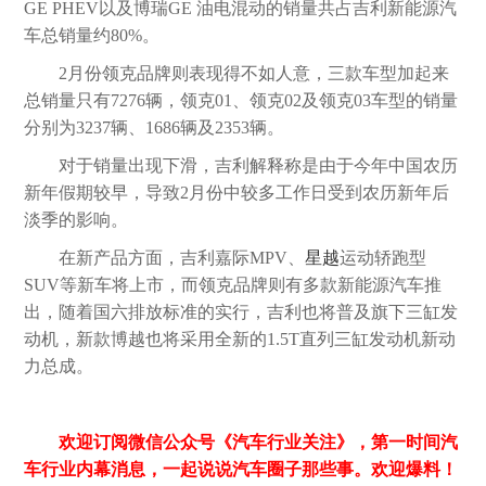
GE PHEV以及博瑞GE 油电混动的销量共占吉利新能源汽
车总销量约80%。
2月份领克品牌则表现得不如人意，三款车型加起来
总销量只有7276辆，领克01、领克02及领克03车型的销量
分别为3237辆、1686辆及2353辆。
对于销量出现下滑，吉利解释称是由于今年中国农历
新年假期较早，导致2月份中较多工作日受到农历新年后
淡季的影响。
在新产品方面，吉利嘉际MPV、
星越
运动轿跑型
SUV等新车将上市，而领克品牌则有多款新能源汽车推
出，随着国六排放标准的实行，吉利也将普及旗下三缸发
动机，新款博越也将采用全新的1.5T直列三缸发动机新动
力总成。
欢迎订阅微信公众号《汽车行业关注》，第一时间汽
车行业内幕消息，一起说说汽车圈子那些事。欢迎爆料！