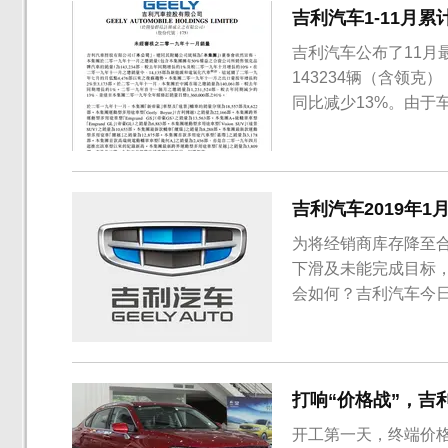
吉利汽车1-11月累
吉利汽车公布了11月
143234辆（含领克）
同比减少13%。由于
调至136万辆，截止
面，帝豪GS销量达到1
到了350...
吉利汽车2019年1
为将经销商库存降至合
下滑及未能完成目标，
会如何？吉利汽车今日公
约2%，环比增长约7
151,388辆，较
辆，主力家用轿车新...
打响“价格战”，吉
开工第一天，终端价