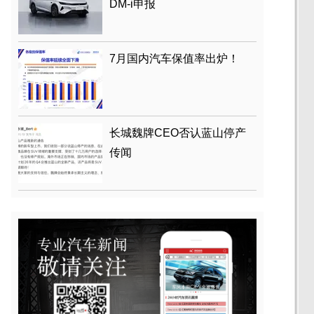
DM-i申报
7月国内汽车保值率出炉！
长城魏牌CEO否认蓝山停产
传闻