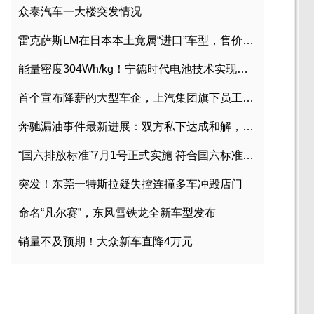
众泰汽车一大楼突发情况
雷克萨斯LM在日本本土竟属“进口”车型，售价2580万日元
能量密度304Wh/kg！宁德时代电池技术实现突破
首个宣布降薪的大型车企，上汽集团旗下员工降薪文件曝光
奔驰漏油事件最新进展：双方私下达成和解，工商已介入调查
“国六排放标准”7月1号正式实施 符合国六标准车型目录一览
突发！东莞一特斯拉疑失控连撞多车冲毁店门
命名“凡尔赛”，东风雪铁龙全新车型发布
销量不及预期！大众新车直降4万元