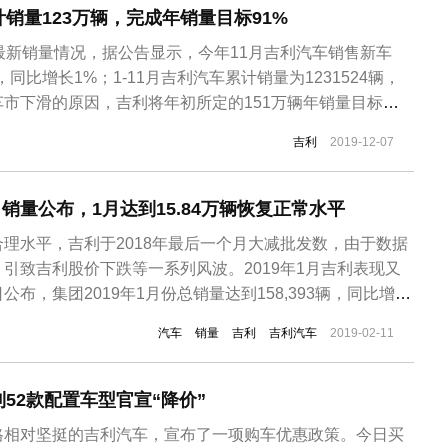
计销量123万辆，完成年销量目标91%
最新销量情况，据公告显示，今年11月吉利汽车销售新车
，同比增长1%；1-11月吉利汽车累计销量为1231524辆，
车市下滑的原因，吉利将年初所定的151万辆年销量目标下
今年11月，吉利汽车已完成年销量目标的91%。SUV车型方
吉利
2019-12-07
3563辆；博越家族销量达到了22166辆；远景家族销量达
月销量公布，1月达到15.84万辆恢复正常水平
理水平，吉利于2018年最后一个月大减批发数，由于数据
引致吉利股价下跌等一系列风波。2019年1月吉利表现又
布，集团2019年1月份总销量达到158,393辆，同比增长
0%，创历史新高。除去海外销量，吉利中国市场总销量为
汽车
销量
吉利
吉利汽车
2019-02-11
去年同期则减少约2%。具体车型来看，吉利两款车型销量达到2万
利52款配置车型官宣“降价”
格相对坚挺的吉利汽车，宣布了一项购车优惠政策。今日买