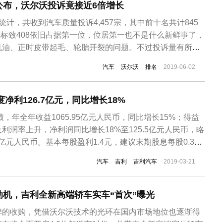
公布，沃尔沃投诉竟接近6倍增长
统计，共收到汽车质量投诉4,457宗，其中前十名共计845
东风标致408依旧占据第一位，位居第一也不是什么新鲜事了，
机油、正时皮带起毛、轮胎开裂的问题。不过投诉量有所下
第三位的沃尔沃XC60和长安CS35 PLUS几乎是爆发式增长，
汽车
沃尔沃
排名
2019-06-02
因为怠速共振的原因从四月的18台增长为五月的116台，接近
度净利126.7亿元，同比增长18%
绩，年全年收益1065.95亿元人民币，同比增长15%；得益
利润率上升，净利润同比增长18%至125.5亿元人民币，略
9亿元人民币。基本每股盈利1.4元，建议末期股息每股0.35
利平均出厂销售价格较去年同期仅增加1.1%，对此吉利解释称
汽车
吉利
吉利汽车
2019-03-21
半年起推出数款定价较低的紧凑型SUV车型，加上售价较高
发动机，吉利全新高端轿车实车“首次”曝光
牌的收购，凭借沃尔沃技术的光环在国内市场地位也逐渐得