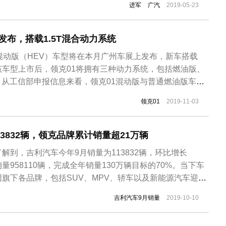
进军
广汽
2019-05-23
学知识中，一直都认为...
月发布，搭载1.5T混合动力系统
混动版（HEV）车型将在本月广州车展上发布，新车搭载
。该车型上市后，领克01将拥有三种动力系统，包括燃油版、
版。从工信部申报信息来看，领克01混动版与普通燃油版车型
变化是在车身以及轮圈处增加黄绿色装饰条、涂装等，而车
领克01
2019-11-03
V”标识，表明其混动系统身份。动力系统方面，领克01 HEV将
3832辆，领克品牌累计销量超21万辆
解到，吉利汽车今年9月销量为113832辆，环比增长
量958110辆，完成全年销量130万辆目标的70%。当下车
旗下各品牌，包括SUV、MPV、轿车以及新能源汽车迎难
势头。值得注意的是，领克品牌累计销量已经突破21万
吉利汽车9月销量
2019-10-10
销量为15911辆；远景销量为6708辆；缤瑞和帝豪GL销