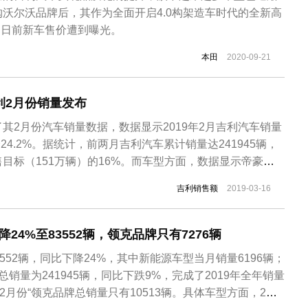
沃尔沃品牌后，其作为全面开启4.0构架造车时代的全新高
CE日前新车售价遭到曝光。
本田
2020-09-21
吉利2月份销量发布
其2月份汽车销量数据，数据显示2019年2月吉利汽车销量
降24.2%。据统计，前两月吉利汽车累计销量达241945辆，
目标（151万辆）的16%。而车型方面，数据显示帝豪今
辆新车，博越的销量为15013辆，博瑞为2038辆。此外，缤瑞
吉利销售额
2019-03-16
1-2月份累计销量达18502辆；缤越2月份销量为8102...
24%至83552辆，领克品牌只有7276辆
552辆，同比下降24%，其中新能源车型当月销量6196辆；
销量为241945辆，同比下跌9%，完成了2019年全年销量
。2月份“领克品牌总销量只有10513辆。具体车型方面，2月