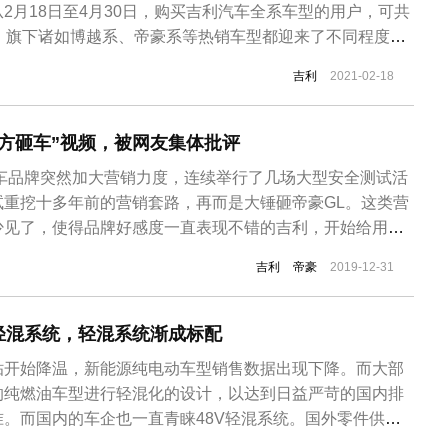
2月18日至4月30日，购买吉利汽车全系车型的用户，可共
包，旗下诸如博越系、帝豪系等热销车型都迎来了不同程度的
同程度优惠，最高补贴2万元。基于CMA平台打造的首款
吉利
2021-02-18
导价为13.58-17.98万元，优惠后售价为12.78-17.18
方砸车”视频，被网友集体批评
汽车品牌突然加大营销力度，连续举行了几场大型安全测试活
试重挖十多年前的营销套路，再而是大锤砸帝豪GL。这类营
少见了，使得品牌好感度一直表现不错的吉利，开始给用户
象。不久前活动视频已在各大平台传播，网友评价不一。日
吉利
帝豪
2019-12-31
杨学良在微博上转发“帝豪GL 1.5吨摆锤砸车测试”的视频，
真有自信中保...
轻混系统，轻混系统渐成标配
贴开始降温，新能源纯电动车型销售数据出现下降。而大部
的纯燃油车型进行轻混化的设计，以达到日益严苛的国内排
。而国内的车企也一直青睐48V轻混系统。国外零件供应
在上海车展中弗吉亚，AVL，大陆集团都带来他们研发的