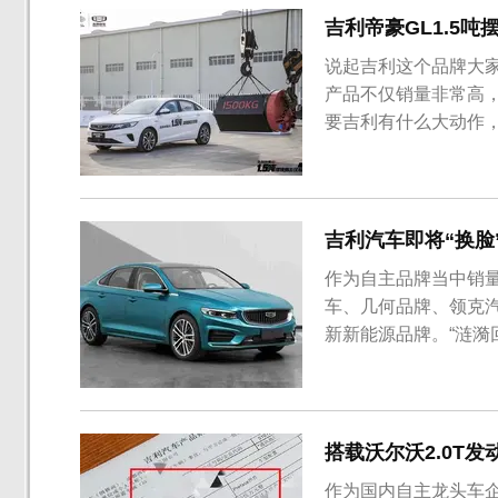
吉利帝豪GL1.5
说起吉利这个品牌大家
产品不仅销量非常高
要吉利有什么大动作
作！今日网上出现了吉
以看到，重量1.5吨
豪GL旋转了90度左右，
吉利汽车即将“换脸
作为自主品牌当中销
车、几何品牌、领克
新新能源品牌。“涟漪
划“换脸”，推出全新
型申报信息中，吉利
车将命名为吉利Prefa
搭载沃尔沃2.0T发
作为国内自主龙头车