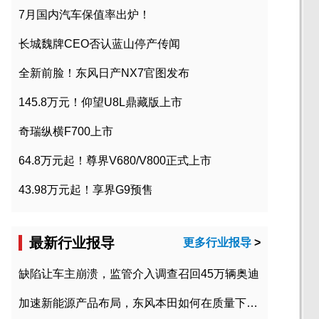
7月国内汽车保值率出炉！
长城魏牌CEO否认蓝山停产传闻
全新前脸！东风日产NX7官图发布
145.8万元！仰望U8L鼎藏版上市
奇瑞纵横F700上市
64.8万元起！尊界V680/V800正式上市
43.98万元起！享界G9预售
最新行业报导
更多行业报导
>
缺陷让车主崩溃，监管介入调查召回45万辆奥迪
加速新能源产品布局，东风本田如何在质量下转型？