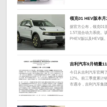
轻混产品。 那么我们一起总结一下48V轻混系统有哪些优点和不足。更加安全：
在我们从小学到的物理
领克01 HEV版本
据官方公布，领克01
1.5T混合动力系统
PHEV版以及HEV
并无明显区别，最大
尾右侧带有“01 HE
搭载一台1.5T三缸发...
吉利汽车9月销量11
今日从吉利汽车官网了
12%。前三季度累计销
市遇冷，吉利汽车集团
而上，保持持续增长的
辆。轿车方面，9月帝豪
量分别为5890辆和5...