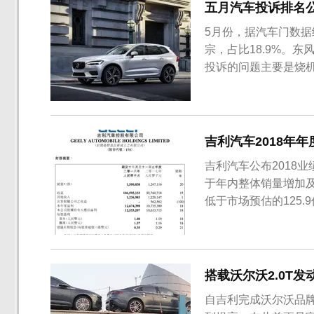
五月汽车投诉排名
5月份，据汽车门数据
宗，占比18.9%。
投诉的问题主要是烧
跌21.04%。第二、
其中沃尔沃XC60就
6倍的增长...
吉利汽车2018年年
吉利汽车公布2018业
于年内整体销量增加及
低于市场预估的125.
港元。2018年里吉
是集团自2017年下
的“领...
搭载沃尔沃2.0T
自吉利完成沃尔沃品