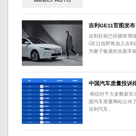
份新帝豪和远景销量分别
越和帝豪GS月销量分别为
吉利GE11官图发
吉利目前已经拥有博瑞
GE11也即将加入吉
为量子银盾的全新车
格栅设计，两侧大灯修
纯银色涂装，并且造
起，尾部采用了溜背造
中国汽车质量投诉
​ 相信对于大多数新
国汽车质量网站公布
吉利汽车。