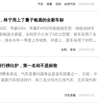
为16292辆及4052辆，帝豪GL为6203辆；SUV车型博
汽车
销量
吉利
吉利汽车
2019-03-06
15013辆和7722辆，远景SUV为5249...
布，终于用上了量子银盾的全新车标
GE、帝豪GSe、帝豪EV450等新能源车型，纯电动轿车
利新能源大家庭。吉利官方公布了GE11官图，新车采用了名
标，将在今年一季度上市销售。外观上，新车采用了封闭式
长，中间的LOGO不同于现有的吉利车型，全新的LOGO是
吉利
发布
2019-02-20
型立体感十足。侧面充电口在右侧前轮眉处，腰线微微隆
型。尾部很有层...
排行榜出炉，第一名却不是标致
车消费者来说，汽车质量问题将会是选车因素之一。日前，中
了最新汽车投诉排行，前三名分别为江淮汽车、北京现代和
汽车质量
2020-01-22