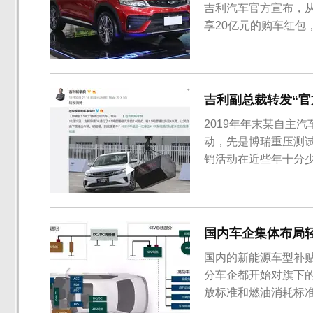
吉利汽车官方宣布，从
享20亿元的购车红
让利。吉利车型全系不
SUV车型吉利星越，市场指
万元，全系优惠8...
吉利副总裁转发“官
2019年年末某自主
动，先是博瑞重压测
销活动在近些年十分
及网友留下不好的印
前吉利汽车集团副总裁
再遭网友批评。“杨总，
国内车企集体布局
国内的新能源车型补
分车企都开始对旗下
放标准和燃油消耗标准
商也将目光放到国内，