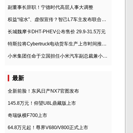
副董事长辞职！宁德时代高层人事大调整
权益“缩水”、虚假宣传？智己L7车主发布联合维权声明
长城魏摩卡DHT-PHEV公布售价 29.9-31.5万元
特斯拉将Cybertruck电动货车生产上市时间推迟到2023年初
小米集团任命于立国担任小米汽车副总裁兼小米汽车北京总部政委
最新
全新前脸！东风日产NX7官图发布
145.8万元！仰望U8L鼎藏版上市
奇瑞纵横F700上市
64.8万元起！尊界V680/V800正式上市