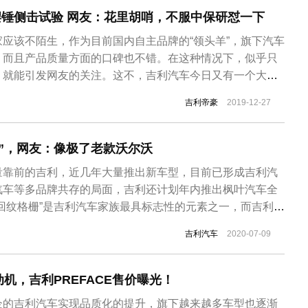
吨摆锤侧击试验 网友：花里胡哨，不服中保研怼一下
应该不陌生，作为目前国内自主品牌的“领头羊”，旗下汽车
，而且产品质量方面的口碑也不错。在这种情况下，似乎只
，就能引发网友的关注。这不，吉利汽车今日又有一个大动
利帝豪GL 在进行1.5吨摆锤侧击试验的视频，从视频中可
吉利帝豪
2019-12-27
的大锤在空中停滞几秒后“狠狠”砸向吉利帝豪GL，撞击后的帝
被撞击一...
”，网友：像极了老款沃尔沃
量靠前的吉利，近几年大量推出新车型，目前已形成吉利汽
汽车等多品牌共存的局面，吉利还计划年内推出枫叶汽车全
回纹格栅”是吉利汽车家族最具标志性的元素之一，而吉利计
造型的前脸格栅设计，并即将应用到两款新车上。在工信部车
吉利汽车
2020-07-09
汽车申报了两款新车，其中一款是新款博瑞，另一款全新轿
ce。而这两款新车...
动机，吉利PREFACE售价曝光！
企的吉利汽车实现品质化的提升，旗下越来越多车型也逐渐