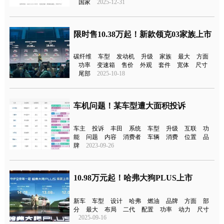
国家
2025-12-31
限时售10.38万起！新款领克03家族上市
碳纤维
车型
发动机
升级
家族
最大
方面
功率
变速箱
售价
外观
套件
宽体
尺寸
尾部
2025-10-18
车机问题！某车型遭大面积投诉
车主
投诉
丰田
系统
车型
升级
互联
功
能
问题
内容
消费者
车辆
消费
位置
品
牌
2023-09-26
10.98万元起！哈弗大狗PLUS上市
新车
车型
设计
哈弗
燃油
品牌
方面
部
分
最大
布局
二代
配置
功率
动力
尺寸
2025-09-16