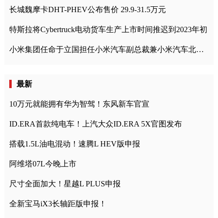
长城魏摩卡DHT-PHEV公布售价 29.9-31.5万元
特斯拉将Cybertruck电动货车生产上市时间推迟到2023年初
小米集团任命于立国担任小米汽车副总裁兼小米汽车北京总部政委
最新
10万元就能拥有华为智驾！东风新车官宣
ID.ERA首款纯电车！上汽大众ID.ERA 5X官图发布
搭载1.5L油电混动！速腾L HEV版申报
阿维塔07L今晚上市
尺寸全面加大！星越L PLUS申报
全新宝马iX3长轴距版申报！