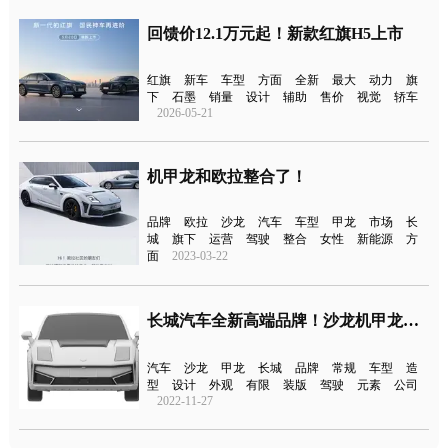
回馈价12.1万元起！新款红旗H5上市
红旗
新车
车型
方面
全新
最大
动力
旗
下
石墨
销量
设计
辅助
售价
视觉
轿车
2026-05-21
机甲龙和欧拉整合了！
品牌
欧拉
沙龙
汽车
车型
甲龙
市场
长
城
旗下
运营
驾驶
整合
女性
新能源
方
面
2023-03-22
长城汽车全新高端品牌！沙龙机甲龙专利图曝光
汽车
沙龙
甲龙
长城
品牌
常规
车型
造
型
设计
外观
有限
装版
驾驶
元素
公司
2022-11-27