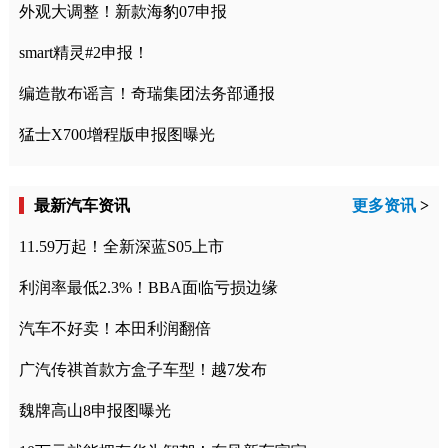
外观大调整！新款海豹07申报
smart精灵#2申报！
编造散布谣言！奇瑞集团法务部通报
猛士X700增程版申报图曝光
最新汽车资讯
更多资讯
>
11.59万起！全新深蓝S05上市
利润率最低2.3%！BBA面临亏损边缘
汽车不好卖！本田利润翻倍
广汽传祺首款方盒子车型！越7发布
魏牌高山8申报图曝光