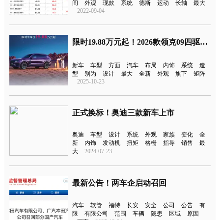
间
外观
现款
系统
德斯
运动
长轴
最大
2022-09-04
限时19.88万元起！2026款领克09四驱探索版上市
新车
车型
方面
汽车
布局
内饰
系统
造
型
别为
设计
最大
全新
外观
旗下
矩阵
2025-10-23
正式换标！奥迪三款新车上市
奥迪
车型
设计
系统
外观
家族
变化
全
新
内饰
发动机
扭矩
格栅
指导
销售
最
大
2024-07-23
最新公告！两车企启动召回
汽车
软管
福特
长安
安全
公司
公告
有
限
有限公司
范围
车辆
隐患
区域
原因