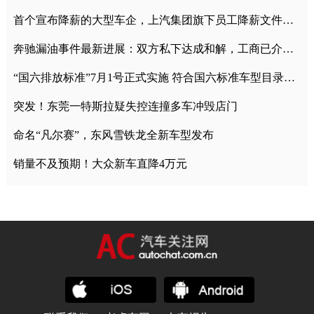
首个宣布降薪的大型车企，上汽集团旗下员工降薪文件曝光
奔驰漏油事件最新进展：双方私下达成和解，工商已介入调查
“国六排放标准”7月1号正式实施 符合国六标准车型目录一览
突发！东莞一特斯拉疑失控连撞多车冲毁店门
命名“凡尔赛”，东风雪铁龙全新车型发布
销量不及预期！大众新车直降4万元