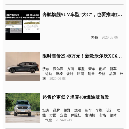
奔驰旗舰SUV车型“大G”，也要推4缸车型？
奔驰
2020-05-06
限时售价25.49万元！新款沃尔沃XC60上市
沃尔
沃尔沃
方面
车型
豪华
配置
新车
运动
座椅
设计
区间
销量
价格
品牌
外
观
2025-06-08
起售价更低？坦克400燃油版首发
坦克
品牌
越野
燃油
新车
车型
设计
功
能
方面
定位
保险杠
发动机
市场
整体
气息
2024-08-15