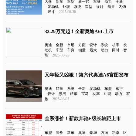
大众
新车
车型
新一代
车身
动力
全新
发动机
外观
系统
造型
设计
预售
内饰
尺寸
2025-08-30
32.29万元起！全新奥迪A6L上市
奥迪
全新
市场
方面
设计
系统
功率
发
动机
车型
车身
销量
最大
动力
同时
智
能
2026-03-25
又年轻又凶狠！第六代奥迪A6官图发布
奥迪
销量
系统
全新
发动机
车型
旅行
设计
氛围
轿车
宝马
功率
功能
动力
家
族
2025-03-05
全系涨价！新款奔驰E级长轴距上市
车型
售价
新车
奥迪
豪华
方面
功率
区