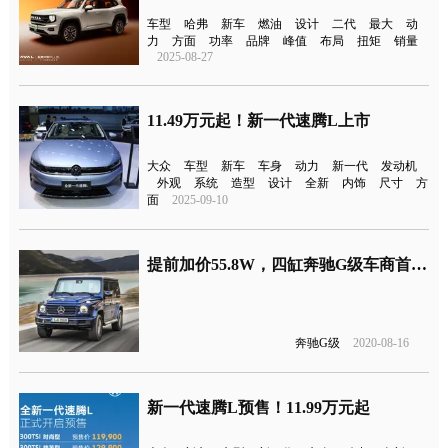
车型
哈弗
新车
燃油
设计
二代
最大
动
力
方面
功率
品牌
峰值
布局
扭矩
销量
2025-08-27
11.49万元起！新一代速腾L上市
大众
车型
新车
车身
动力
新一代
发动机
外观
系统
造型
设计
全新
内饰
尺寸
方
面
2025-09-10
提前加价55.8W，四缸奔驰G级车商首次报价200万
奔驰G级
2020-08-16
新一代速腾L预售！11.99万元起