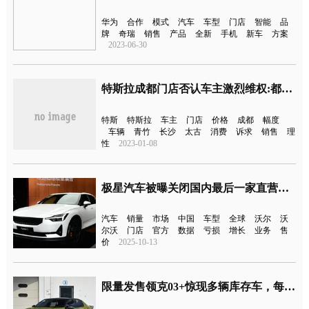
华为
合作
模式
汽车
车型
门店
智能
品
牌
奇瑞
销售
产品
全新
手机
新车
方案
2023-06-30
特斯拉成都门店否认车主激烈维权:都是理性维权
特斯
特斯拉
车主
门店
价格
成都
幅度
车辆
青竹
长沙
太古
消费
诉求
销售
理
性
2023-01-08
极星汽车被曝关闭国内最后一家直营门店
汽车
销量
市场
中国
车型
全球
沃尔
沃
尔沃
门店
官方
数据
亏损
增长
业务
售
价
2025-10-13
限量发售领克03+惊现多辆库存车，每家门店仅2辆？