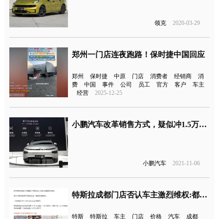
领克
2020-03-29
郑州一门店连夜跑路！保时捷中国回应
郑州
保时捷
中原
门店
消费者
经销商
消
费
中国
事件
公司
员工
官方
客户
车主
经营
2025-12-25
小鹏汽车改革销售方式，疑似冲1.5万辆月交付目标
小鹏汽车
2021-11-06
特斯拉成都门店否认车主激烈维权:都是理性维权
特斯
特斯拉
车主
门店
价格
汽车
成都