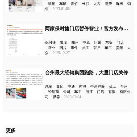
幅度
车辆
青竹
长沙
太古
消费
诉求
销
售
2023-01-08
两家保时捷门店暂停营业！官方发布通告
保时捷
集团
郑州
中原
问题
东安
门店
营业
图片
事件
员工
客户
车主
贵阳
大
众
2025-12-27
台州最大经销集团跑路，大量门店关停
汽车
集团
中通
控股
中通控股
员工
台州
经销商
公司
车主
浙江
门店
有限
有限公
司
保养
2023-02-04
更多