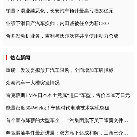
销量下滑业绩恶化，长安汽车预计最高亏损28亿元
业绩下滑日产汽车换帅，内田诚被任命为新CEO
合并发动机业务，吉利与沃尔沃将共享使用动力总成
热点新闻
重磅！发改委拟放开汽车限购，全面增加车牌指标
众泰汽车一大楼突发情况
雷克萨斯LM在日本本土竟属“进口”车型，售价2580万日元
能量密度304Wh/kg！宁德时代电池技术实现突破
首个宣布降薪的大型车企，上汽集团旗下员工降薪文件曝光
奔驰漏油事件最新进展：双方私下达成和解，工商已介入调查