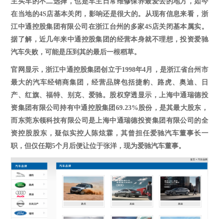
主买车的不二选择，也是车主日常维修保养最爱去的地方，如今
在当地的
4
S店基本关闭，影响还是很大的。从现有信息来看，浙
江中通控股集团有限公司在浙江台州的多家
4
S店关闭基本属实。
据了解，近几年来中通控股集团的经营本身就不理想，投资爱驰
汽车失败，可能是压到其的最后一根稻草。
官网显示，
浙江中通控股集团创立于
1998年
4
月
，
是
浙江省台州市
最大的汽车经销商集团
，
经营品牌包括捷豹、路虎、奥迪、日
产、红旗、福特、别克、爱驰。股权穿透显示，
上海中通瑞德投
资集团有限公司
持有中通控股集团
69.23%
股份，是其最大股东，
而东莞东领科技有限公司是
上海中通瑞德投资集团有限公司
的全
资控股股东，疑似实控人陈炫霖，其曾担任爱驰汽车董事长一
职，但仅任期
5
个月后便让位于张洋，现为爱驰汽车董事。