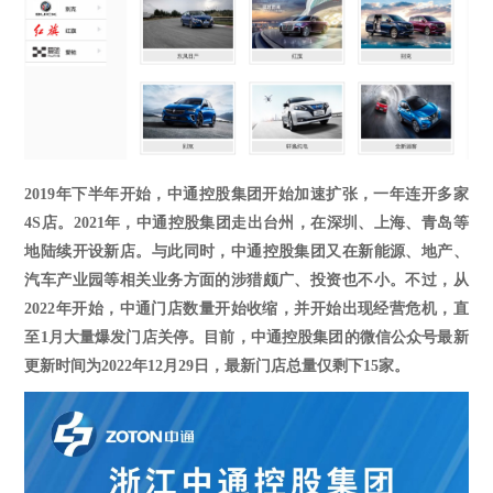
2019年下半年开始，
中通控股集团
开始加速扩张，一年连开多家
4S店
。
2021年，
中通控股集团
走出台州，在深圳、上海、青岛等
地陆续开设新店。
与此同时，中通控股集团又在
新能源、地产、
汽车产业园等相关业务方面的涉猎颇广、投资也不小。不过，从
2022年开始，
中通
门店数量开始收缩
，并开始出现经营危机，直
至
1
月大量爆发门店关停。目前，中通控股集团的微信公众号最新
更新时间为
2022
年
12
月
29
日，最新门店总量仅剩下
15
家。