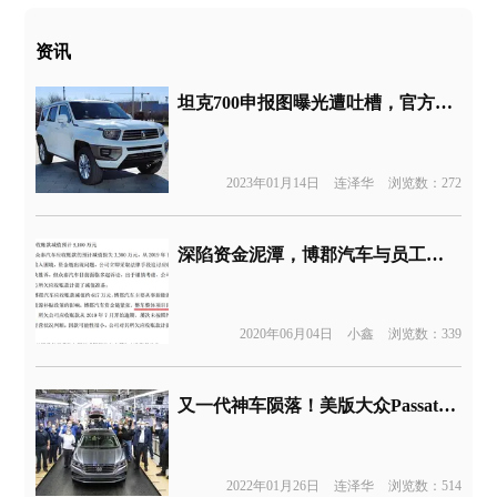
资讯
坦克700申报图曝光遭吐槽，官方：是证件照没拍好
2023年01月14日
连泽华
浏览数：272
深陷资金泥潭，博郡汽车与员工签署待岗协议
2020年06月04日
小鑫
浏览数：339
又一代神车陨落！美版大众Passat“帕萨特”正式停产
2022年01月26日
连泽华
浏览数：514