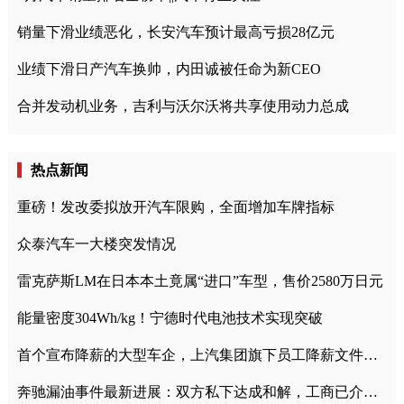
销量下滑业绩恶化，长安汽车预计最高亏损28亿元
业绩下滑日产汽车换帅，内田诚被任命为新CEO
合并发动机业务，吉利与沃尔沃将共享使用动力总成
热点新闻
重磅！发改委拟放开汽车限购，全面增加车牌指标
众泰汽车一大楼突发情况
雷克萨斯LM在日本本土竟属“进口”车型，售价2580万日元
能量密度304Wh/kg！宁德时代电池技术实现突破
首个宣布降薪的大型车企，上汽集团旗下员工降薪文件曝光
奔驰漏油事件最新进展：双方私下达成和解，工商已介入调查