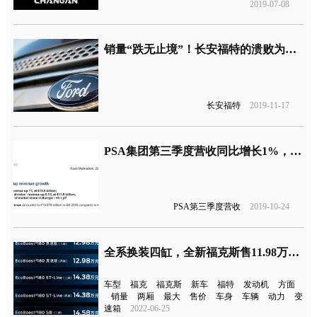
2019-07-08
销量“跌无止境”！长安福特的溃败为何愈演愈烈
长安福特
2019-11-17
PSA集团第三季度营收同比增长1%，销量却同比下滑4%
PSA第三季度营收
2019-10-24
全系换装四缸，全新福克斯售11.98万元起
车型
福克
福克斯
新车
福特
发动机
方面
销量
两厢
最大
售价
车身
车辆
动力
变
速箱
2022-06-25