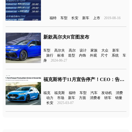
福特
车型
长安
新车
上市
2019-08-16
新款高尔夫R官图发布
车型
高尔夫
高尔
设计
家族
大众
新车
旅行
标准
造型
内饰
外观
尺寸
系统
车
身
2024-06-27
福克斯将于11月宣告停产！CEO：告别“无聊”车型
福克
福克斯
福特
车型
汽车
发动机
消费
动力
市场
新车
方面
消费者
轿车
销量
长安
2025-03-07