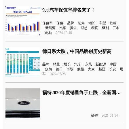
9月汽车保值率排名来了！
保值率
保值
品牌
别为
增长
车型
跌幅
新能源
汽车
报告
理想
程度
级别
三名
电动
2024-10-10
德日系大跌，中国品牌创历史新高
品牌
销量
增长
汽车
东风
新能源
中国
疫情
德日
市场
数据
大众
起亚
长安
用
车
2022-07-25
福特2020年度销量终于止跌，全新国产新车将于2月份上市
福特
2021-01-14