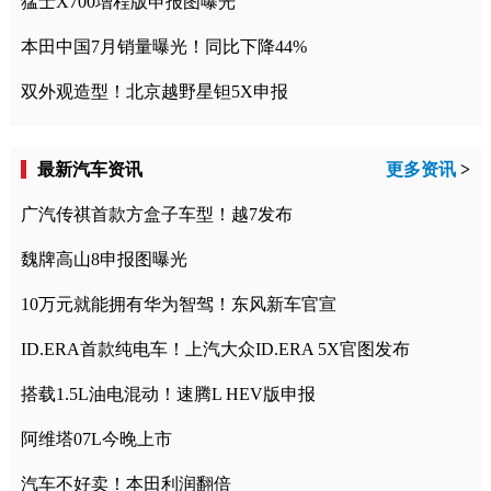
猛士X700增程版申报图曝光
本田中国7月销量曝光！同比下降44%
双外观造型！北京越野星钽5X申报
最新汽车资讯
更多资讯
>
广汽传祺首款方盒子车型！越7发布
魏牌高山8申报图曝光
10万元就能拥有华为智驾！东风新车官宣
ID.ERA首款纯电车！上汽大众ID.ERA 5X官图发布
搭载1.5L油电混动！速腾L HEV版申报
阿维塔07L今晚上市
汽车不好卖！本田利润翻倍