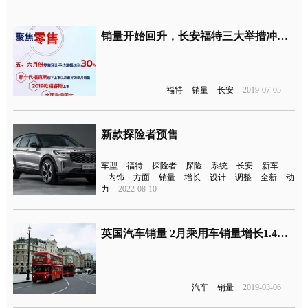
销量开始回升，长安福特三大举措冲刺下半年
福特
销量
长安
2019-07-05
新款探险者预售
车型
福特
探险者
探险
系统
长安
新车
内饰
方面
销量
增长
设计
调整
全新
动
力
2022-08-10
英国汽车销量 2月乘用车销量增长1.4%达8.2万辆
汽车
销量
2019-03-06