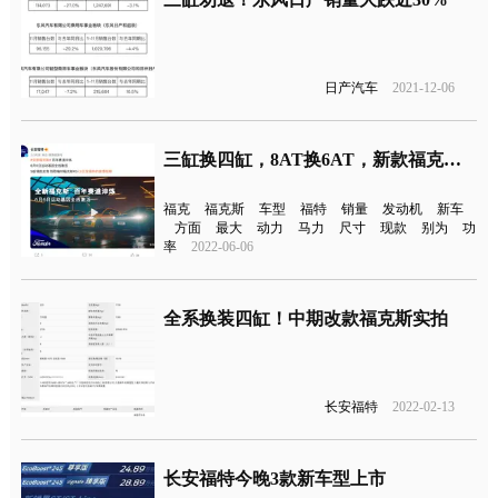
日产汽车
2021-12-06
三缸换四缸，8AT换6AT，新款福克斯又火了！
福克
福克斯
车型
福特
销量
发动机
新车
方面
最大
动力
马力
尺寸
现款
别为
功
率
2022-06-06
全系换装四缸！中期改款福克斯实拍
长安福特
2022-02-13
长安福特今晚3款新车型上市