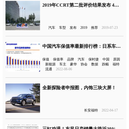
2019年CCRT第二批评价结果发布 4款汽车成为年度推荐车型
汽车
车型
发布
2019
推荐
2019-07-23
中国汽车保值率最新排行榜：日系车企全线下滑
保值
保值率
品牌
汽车
保时捷
中国
原因
新能源
车主
豪华
协会
数据
跌幅
福特
流通
2022-08-06
全新探险者申报图，内饰三块大屏！
长安福特
2022-04-17
三缸劝退！东风日产销量大跌近30%