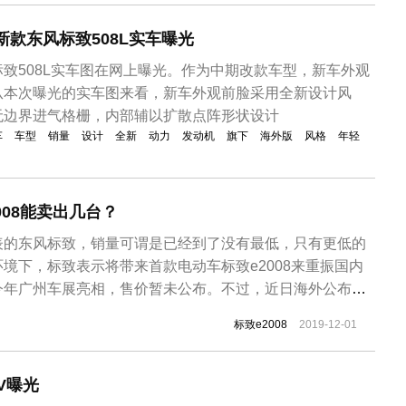
新款东风标致508L实车曝光
致508L实车图在网上曝光。作为中期改款车型，新车外观
从本次曝光的实车图来看，新车外观前脸采用全新设计风
无边界进气格栅，内部辅以扩散点阵形状设计
车
车型
销量
设计
全新
动力
发动机
旗下
海外版
风格
年轻
008能卖出几台？
表的东风标致，销量可谓是已经到了没有最低，只有更低的
境下，标致表示将带来首款电动车标致e2008来重振国内
今年广州车展亮相，售价暂未公布。不过，近日海外公布了
000欧元（约为25万人民币）起售，并将明年4月海外开售。
标致e2008
2019-12-01
于PSA集团的CMP平台打造，采用了标致最新一代的家族式设
标致e2...
V曝光