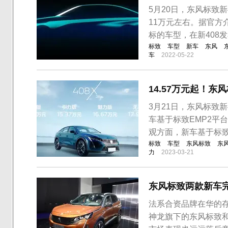
5月20日，东风标致
11万元左右。据官方
标的车型，在新408
标致
车型
新车
东风
车
2022-05-22
14.57万元起！东
3月21日，东风标致
车基于标致EMP2平
观方面，新车基于标
标致
车型
东风标致
东
力
2023-03-21
东风标致两款新车
法系合资品牌在华的
神龙旗下的东风标致