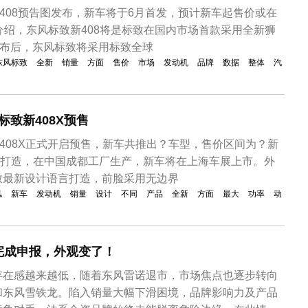
新408预告图发布，新车将于6月首发，预计新车起售价或在
介绍，东风标致新408将是标致在国内市场首款采用全新狮
发布后，东风标致将采用标致全球
东风标致
全新
销量
方面
售价
市场
发动机
品牌
数据
整体
汽
风标致新408X预售
新408X正式开启预售，新车共推出？车型，售价区间为？新
台打造，在中国成都工厂生产，新车将在上海车展上市。外
致最新设计语言打造，前脸采用无边界
风
新车
发动机
销量
设计
不同
产品
全新
方面
最大
功率
动
完成申报，外观变了！
存在感越来越低，随着东风雷诺退市，市场焦点也逐步转向
和东风雪铁龙。陷入销量大幅下滑困境，品牌影响力及产品