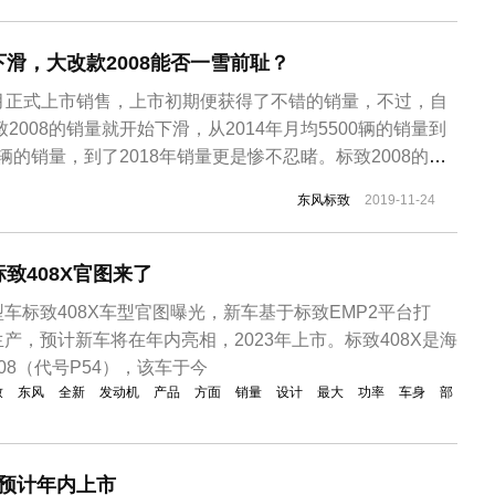
滑，大改款2008能否一雪前耻？
4年4月正式上市销售，上市初期便获得了不错的销量，不过，自
致2008的销量就开始下滑，从2014年月均5500辆的销量到
00辆的销量，到了2018年销量更是惨不忍睹。标致2008的销
要的原因还是产品力不足，标致2008虽然进行大改款，但
东风标致
2019-11-24
持一致，没有进行突破和创新。随着越来越多自主品牌的出
致408X官图来了
车标致408X车型官图曝光，新车基于标致EMP2平台打
产，预计新车将在年内亮相，2023年上市。标致408X是海
08（代号P54），该车于今
致
东风
全新
发动机
产品
方面
销量
设计
最大
功率
车身
部
 预计年内上市