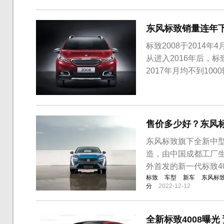
东风标致销量连年下
标致2008于201
从进入2016年后，标
2017年月均不到10
量之所以大不如前，主
是外观和内饰基本保
现，标致2...
售价多少好？东风标
东风标致旗下全新中型
造，由中国成都工厂生
外首发的新一代标致4
标致
车型
新车
东风标
分
2022-12-12
全新标致4008曝光