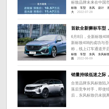
标致品牌未来在中国
标致
车型
东风
设计
大
2022-07-28
首款全新狮标车型，
6月8日，全新标致4
新标致408的成功与
称，线上订车通道开启
标致
车型
东风
东风标
面
2022-06-09
销量持续低迷之际
合资品牌东风标致陷
落后竞争对手，即使
后，东风标致仍未脱
才有望扭转颓势。进入2
版车型，但未能挽救品