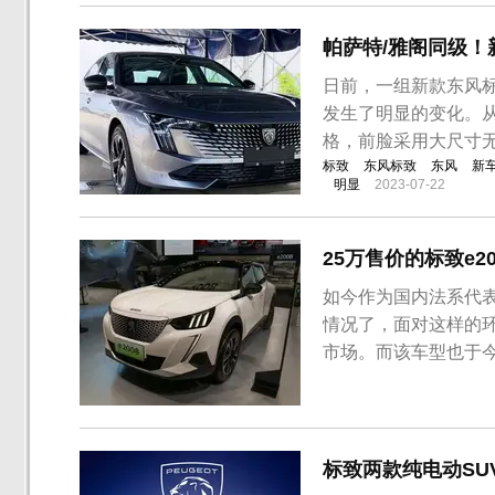
帕萨特/雅阁同级！
日前，一组新款东风标
发生了明显的变化。
格，前脸采用大尺寸
标致
东风标致
东风
新
明显
2023-07-22
25万售价的标致e2
如今作为国内法系代
情况了，面对这样的环
市场。而该车型也于
该车型的售价，32,
标致e2008新车基
计语言。造型方面，国产
标致两款纯电动SU