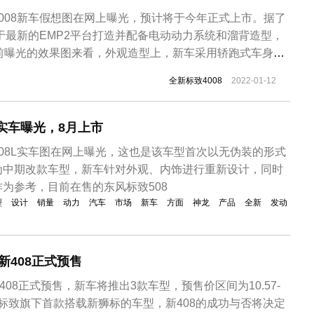
008新车假想图在网上曝光，预计将于今年正式上市。据了
基于最新的EMP2平台打造并配备电动动力系统和溜背造型，
目前曝光的效果图来看，外观造型上，新车采用轿跑式车身设
族最新无边界式格栅造型搭配獠牙式L型的日行灯，保险杠采
全新标致4008
2022-01-12
体造型看上去非常犀利。车身侧面造型使用了经典的溜背式
多以较为运动的...
L实车曝光，8月上市
08L实车图在网上曝光，这也是该车型首次以无伪装的形式
为中期改款车型，新车针对外观、内饰进行重新设计，同时
作为参考，目前在售的东风标致508
型
设计
销量
动力
汽车
市场
新车
方面
神龙
产品
全新
发动
致新408正式预售
408正式预售，新车将推出3款车型，预售价区间为10.57-
东风标致旗下首款搭载新狮标的车型，新408的成功与否将决定