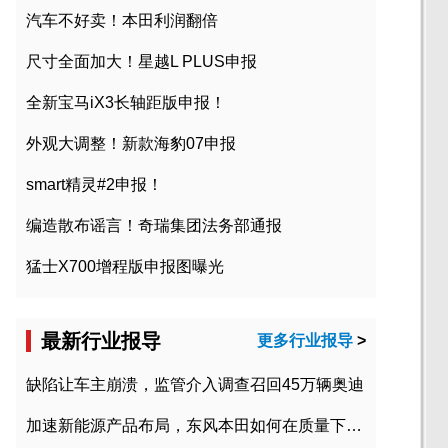
汽车不好卖！本田利润翻倍
尺寸全面加大！星越L PLUS申报
全新宝马iX3长轴距版申报！
外观大调整！新款海豹07申报
smart精灵#2申报！
编造散布谣言！奇瑞集团法务部通报
猛士X700增程版申报图曝光
最新行业报导
更多行业报导
>
缺陷让车主崩溃，监管介入调查召回45万辆奥迪
加速新能源产品布局，东风本田如何在质量下转型？