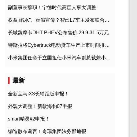
副董事长辞职！宁德时代高层人事大调整
权益“缩水”、虚假宣传？智己L7车主发布联合维权声明
长城魏摩卡DHT-PHEV公布售价 29.9-31.5万元
特斯拉将Cybertruck电动货车生产上市时间推迟到2023年初
小米集团任命于立国担任小米汽车副总裁兼小米汽车北京总部政委
最新
全新宝马iX3长轴距版申报！
外观大调整！新款海豹07申报
smart精灵#2申报！
编造散布谣言！奇瑞集团法务部通报