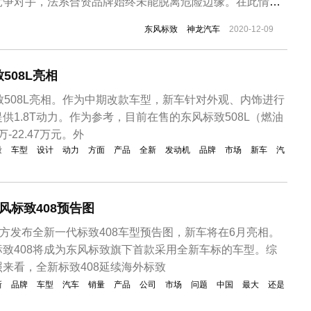
竞争对手，法系合资品牌始终未能脱离危险边缘。在此情形
达成共识，除提供资金度过难关外，还有意加快新车上市进
东风标致
神龙汽车
2020-12-09
寻求扭转颓势。在11月份的广州车展上，东风标致发布了中
型。近日，新款4008...
508L亮相
致508L亮相。作为中期改款车型，新车针对外观、内饰进行
供1.8T动力。作为参考，目前在售的东风标致508L（燃油
万-22.47万元。外
量
车型
设计
动力
方面
产品
全新
发动机
品牌
市场
新车
汽
风标致408预告图
官方发布全新一代标致408车型预告图，新车将在6月亮相。
致408将成为东风标致旗下首款采用全新车标的车型。综
来看，全新标致408延续海外标致
新
品牌
车型
汽车
销量
产品
公司
市场
问题
中国
最大
还是