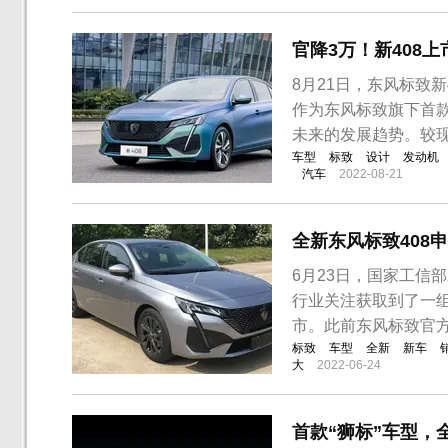
新款5008的国内谍照曝
官降3万！新408上
8月21日，东风标致新4
作为东风标致旗下首款
未来的发展趋势。较现
车型
标致
设计
发动机
汽车
2022-08-21
​全新东风标致408
6月23日，国家工信
行业关注获取到了一组
市。此前东风标致官
标致
车型
全新
新车
大
2022-06-24
首款“狮标​”车型，全