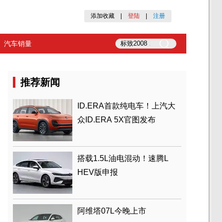
添加收藏
|
登陆
|
注册
汽车销量
推荐新闻
ID.ERA首款纯电车！上汽大
众ID.ERA 5X官图发布
搭载1.5L油电混动！速腾L
HEV版申报
阿维塔07L今晚上市