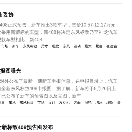
光，预...
市妥协
08正式预售，新车推出3款车型，售价10.57-12.17万元。
采用新狮标的车型，新408将决定东风标致乃至神龙汽车
款车型相比，新408
市场
新车
东风标致
尺寸
现款
东风
运动
最大
紧凑
变速箱
申报图曝光
部对外公布了最新一期新车申报信息，在申报目录上，汽车
全新东风标致408申报图，据了解，新车将于8月26日上
方已公布了新车的预告图以及官图，新车
销量
东风
东风标致
市场
设计
发动机
方面
涡轮
增压
现款
最
新标致408预告图发布 ​​​