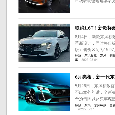
市场表现也远远落后
下，中法股东双方已
度并提升市场竞争力
期改款4008和5008车
取消1.6T！新款标致
8月4日，新款东风标
重新设计，同时将仅提
版）售价区间为15.97
标致
东风标致
东风
销
车
2023-08-04
6月亮相，新一代东
5月26日，东风标致
不出意外的话，全新标
合预告图以及实车谍照
标致
东风
东风标致
全
2022-05-27