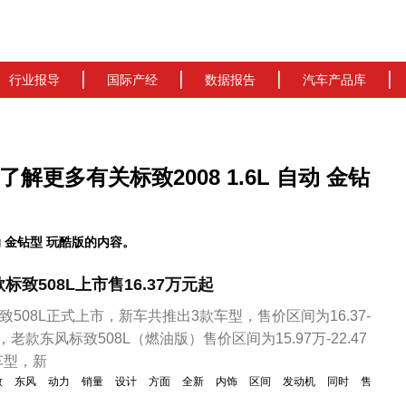
行业报导
国际产经
数据报告
汽车产品库
 了解更多有关标致2008 1.6L 自动 金钻
动 金钻型 玩酷版的内容。
致508L上市售16.37万元起
致508L正式上市，新车共推出3款车型，售价区间为16.37-
，老款东风标致508L（燃油版）售价区间为15.97万-22.47
车型，新
致
东风
动力
销量
设计
方面
全新
内饰
区间
发动机
同时
售