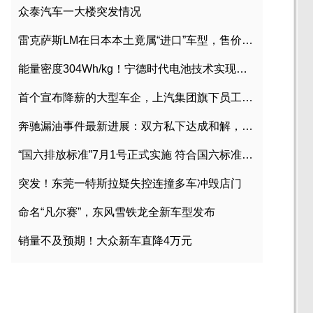
众泰汽车一大楼突发情况
雷克萨斯LM在日本本土竟属“进口”车型，售价2580万日元
能量密度304Wh/kg！宁德时代电池技术实现突破
首个宣布降薪的大型车企，上汽集团旗下员工降薪文件曝光
奔驰漏油事件最新进展：双方私下达成和解，工商已介入调查
“国六排放标准”7月1号正式实施 符合国六标准车型目录一览
突发！东莞一特斯拉疑失控连撞多车冲毁店门
命名“凡尔赛”，东风雪铁龙全新车型发布
销量不及预期！大众新车直降4万元