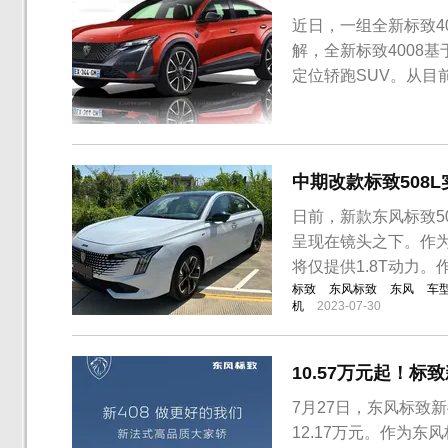
近日，一组全新标致4
解，全新标致4008
定位轿跑SUV。从
计，前脸使用标致家
用大量黑色涂装，整
轿跑SUV造型，设计上
中期改款标致508
日前，新款东风标致5
呈现在镜头之下。作
将仅提供1.8T动力。
标致
东风标致
东风
车
机
2023-07-30
10.57万元起！标
7月27日，东风标致新
12.17万元。作为