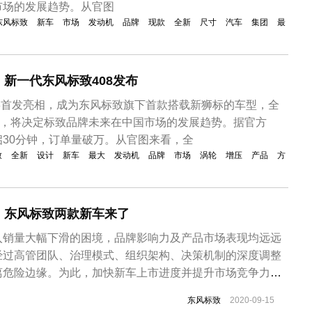
市场的发展趋势。从官图
东风标致
新车
市场
发动机
品牌
现款
全新
尺寸
汽车
集团
最
新一代东风标致408发布
08首发亮相，成为东风标致旗下首款搭载新狮标的车型，全
否，将决定标致品牌未来在中国市场的发展趋势。据官方
30分钟，订单量破万。从官图来看，全
致
全新
设计
新车
最大
发动机
品牌
市场
涡轮
增压
产品
方
，东风标致两款新车来了
入销量大幅下滑的困境，品牌影响力及产品市场表现均远远
经过高管团队、治理模式、组织架构、决策机制的深度调整
离危险边缘。为此，加快新车上市进度并提升市场竞争力，
020年，东风标致相继推出全新2008、e2008、4008插混
东风标致
2020-09-15
牌持续下滑的业绩。根据最新消息，东风标致新款4008、