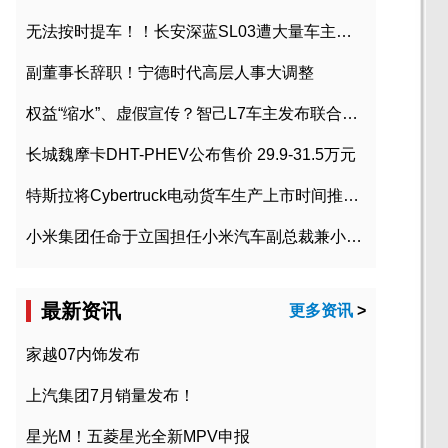
无法按时提车！！长安深蓝SL03遭大量车主投诉
副董事长辞职！宁德时代高层人事大调整
权益“缩水”、虚假宣传？智己L7车主发布联合维权声明
长城魏摩卡DHT-PHEV公布售价 29.9-31.5万元
特斯拉将Cybertruck电动货车生产上市时间推迟到2023年初
小米集团任命于立国担任小米汽车副总裁兼小米汽车北京总部政委
最新资讯
更多资讯
>
家越07内饰发布
上汽集团7月销量发布！
星光M！五菱星光全新MPV申报