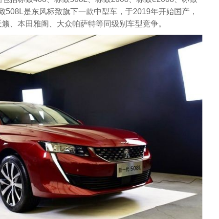
标致508L是东风标致旗下一款中型车，于2019年开始国产，
天籁、本田雅阁、大众帕萨特等同级别车型竞争。