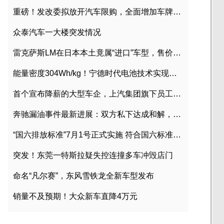
重磅！发改委拟放开汽车限购，全面增加车牌指标
众泰汽车一大楼突发情况
雷克萨斯LM在日本本土竟属“进口”车型，售价2580万日元
能量密度304Wh/kg！宁德时代电池技术实现突破
首个宣布降薪的大型车企，上汽集团旗下员工降薪文件曝光
奔驰漏油事件最新进展：双方私下达成和解，工商已介入调查
“国六排放标准”7月1号正式实施 符合国六标准车型目录一览
突发！东莞一特斯拉疑失控连撞多车冲毁店门
命名“凡尔赛”，东风雪铁龙全新车型发布
销量不及预期！大众新车直降4万元