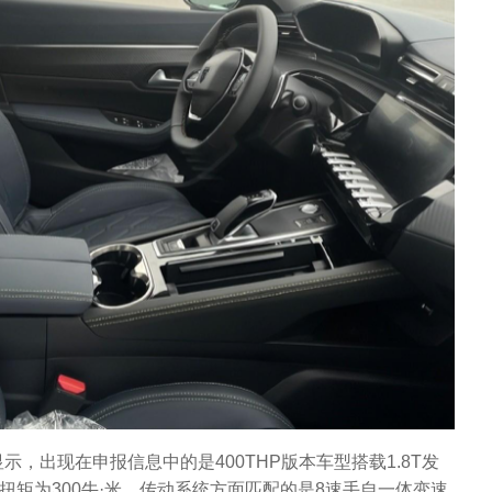
，出现在申报信息中的是400THP版本车型搭载1.8T发
扭矩为300牛·米，传动系统方面匹配的是8速手自一体变速