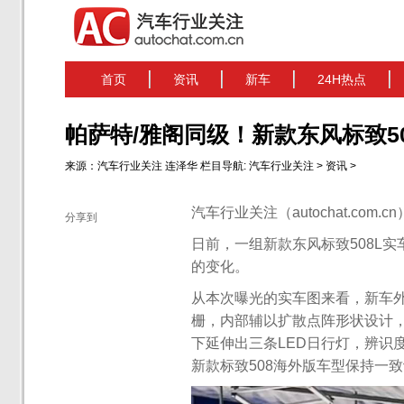
首页
资讯
新车
24H热点
帕萨特/雅阁同级！新款东风标致5
来源：
汽车行业关注
连泽华
栏目导航:
汽车行业关注
>
资讯
>
汽车行业关注（autochat.com.
分享到
日前，一组新款东风标致508L
的变化。
从本次曝光的实车图来看，新车
栅，内部辅以扩散点阵形状设计
下延伸出三条LED日行灯，辨识
新款标致508海外版车型保持一