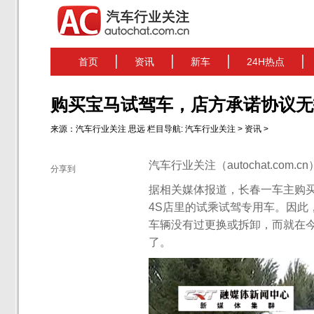
首页
资讯
新车
24H热点
购买宝马试驾车，店方承诺协议无
来源：
汽车行业关注
思远
栏目导航:
汽车行业关注
>
资讯
>
汽车行业关注（autochat.com.
分享到
据相关媒体报道，长春一车主购
4S店里的试乘试驾专用车。因此
车辆没有过更换或拆卸，而就在
了。