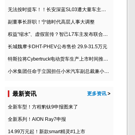
无法按时提车！！长安深蓝SL03遭大量车主投诉
副董事长辞职！宁德时代高层人事大调整
权益“缩水”、虚假宣传？智己L7车主发布联合维权声明
长城魏摩卡DHT-PHEV公布售价 29.9-31.5万元
特斯拉将Cybertruck电动货车生产上市时间推迟到2023年初
小米集团任命于立国担任小米汽车副总裁兼小米汽车北京总部政委
最新资讯
更多资讯
>
全新车型！方程豹钛9申报图来了
全新系列！AION Ray7申报
14.99万元起！新款smart精灵#1上市