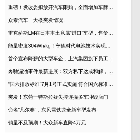
重磅！发改委拟放开汽车限购，全面增加车牌指标
众泰汽车一大楼突发情况
雷克萨斯LM在日本本土竟属“进口”车型，售价2580万日元
能量密度304Wh/kg！宁德时代电池技术实现突破
首个宣布降薪的大型车企，上汽集团旗下员工降薪文件曝光
奔驰漏油事件最新进展：双方私下达成和解，工商已介入调查
“国六排放标准”7月1号正式实施 符合国六标准车型目录一览
突发！东莞一特斯拉疑失控连撞多车冲毁店门
命名“凡尔赛”，东风雪铁龙全新车型发布
销量不及预期！大众新车直降4万元