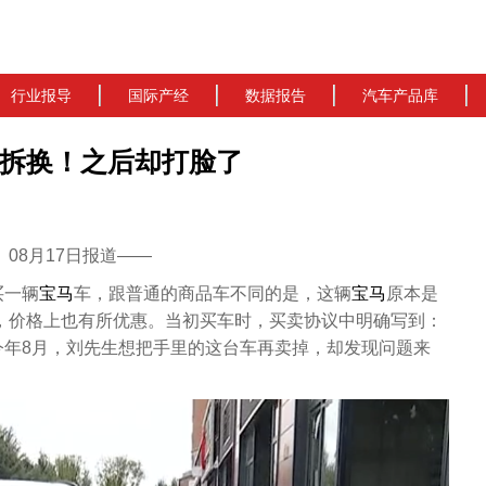
行业报导
国际产经
数据报告
汽车产品库
拆换！之后却打脸了
cn）08月17日报道——
买一辆
宝马
车，跟普通的商品车不同的是，这辆
宝马
原本是
，价格上也有所优惠。当初买车时，买卖协议中明确写到：
今年8月，刘先生想把手里的这台车再卖掉，却发现问题来