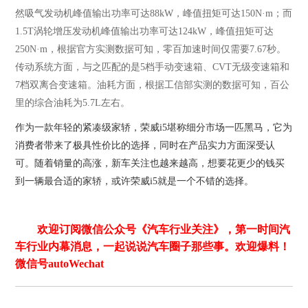
然吸气发动机峰值输出功率可达88kW，峰值扭矩可达150N·m；而
1.5T涡轮增压发动机峰值输出功率可达124kW，峰值扭矩可达
250N·m，根据官方实测数据可知，零百加速时间仅需要7.67秒。
传动系统方面，与之匹配的是5档手动变速箱、CVT无级变速箱和
7档双离合变速箱。油耗方面，根据工信部实测的数据可知，百公
里的综合油耗为5.7L左右。
作为一款年轻的紧凑级家轿，荣威
i5堪称细分市场一匹黑马，它为
消费者带来了极具性价比的选择，同时在产品实力方面深受认
可。随着销量的高涨，新车关注也越来越高，想要花更少的钱买
到一辆最合适的家轿，或许荣威i5就是一个不错的选择。
欢迎订阅微信公众号《汽车行业关注》，第一时间汽
车行业内幕消息，一起说说汽车圈子那些事。欢迎爆料！
微信号autoWechat