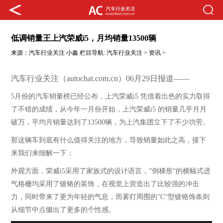
低调销量王上汽荣威i5，月均销量13500辆
来源：
汽车行业关注
小鑫
栏目导航:
汽车行业关注
>
资讯
>
汽车行业关注（autochat.com.cn）06月29日报道——
5月份的汽车销量榜已经公布，上汽荣威i5 凭借着出色的实力取得
了不错的成绩，从今年一月份开始，上汽荣威i5 的销量几乎月月
破万，平均月销量达到了13500辆，为上汽集团立下了不少功劳。
那这辆车到底有什么值得关注的地方，导致销量如此之高，接下
来我们来细解一下：
外观方面，荣威
i5采用了家族式的设计语言，”倒梯形“的横幅式进
气格栅均采用了镀铬的装饰，在视觉上营造出了比较强的冲击
力，同时带来了更为年轻的气息，而雾灯周围的”C“型镀铬饰条则
从细节中点缀出了更多的个性感。