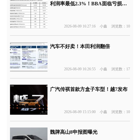
利润率最低2.3%！BBA面临亏损边缘
2026-08-09 16:27:16
小鑫
浏览数：10
汽车不好卖！本田利润翻倍
2026-08-09 16:26:55
小鑫
浏览数：17
广汽传祺首款方盒子车型！越7发布
2026-08-09 15:15:00
小鑫
浏览数：10
魏牌高山8申报图曝光