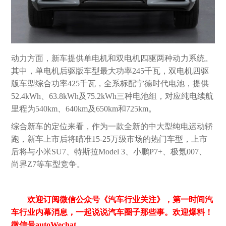
动力方面，新车提供单电机和双电机四驱两种动力系统。
其中，单电机后驱版车型最大功率245千瓦，双电机四驱
版车型综合功率425千瓦，全系标配宁德时代电池，提供
52.4kWh、63.8kWh及75.2kWh三种电池组，对应纯电续航
里程为540km、640km及650km和725km。
综合新车的定位来看，作为一款全新的中大型纯电运动轿
跑，新车上市后将瞄准15-25万级市场的热门车型，上市
后将与小米SU7、特斯拉Model 3‌、小鹏P7+、极氪007‌、
尚界Z7等车型竞争。
欢迎订阅微信公众号《汽车行业关注》，第一时间汽
车行业内幕消息，一起说说汽车圈子那些事。欢迎爆料！
微信号autoWechat