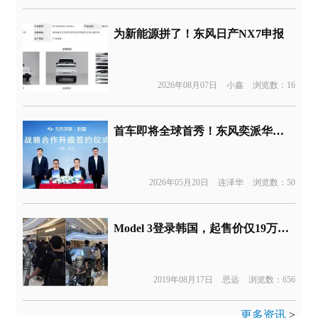
为新能源拼了！东风日产NX7申报
2026年08月07日
小鑫
浏览数：16
首车即将全球首秀！东风奕派华为乾崑合作升级
2026年05月20日
连泽华
浏览数：50
Model 3登录韩国，起售价仅19万？引门店排“长龙”
2019年08月17日
思远
浏览数：656
更多资讯
>