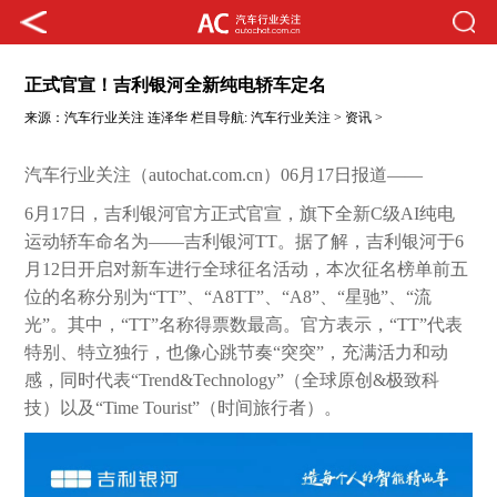
正式官宣！吉利银河全新纯电轿车定名
来源：
汽车行业关注
连泽华
栏目导航:
汽车行业关注
>
资讯
>
汽车行业关注（autochat.com.cn）06月17日报道——
6月17日，吉利银河官方正式官宣，旗下全新C级AI纯电
运动轿车命名为——吉利银河TT。据了解，吉利银河于6
月12日开启对新车进行全球征名活动，本次征名榜单前五
位的名称分别为“TT”、“A8TT”、“A8”、“星驰”、“流
光”。其中，“TT”名称得票数最高。官方表示，“TT”代表
特别、特立独行，也像心跳节奏“突突”，充满活力和动
感，同时代表“Trend&Technology”（全球原创&极致科
技）以及“Time Tourist”（时间旅行者）。