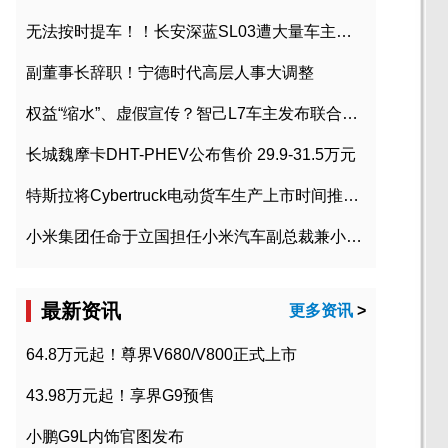
无法按时提车！！长安深蓝SL03遭大量车主投诉
副董事长辞职！宁德时代高层人事大调整
权益“缩水”、虚假宣传？智己L7车主发布联合维权声明
长城魏摩卡DHT-PHEV公布售价 29.9-31.5万元
特斯拉将Cybertruck电动货车生产上市时间推迟到2023年初
小米集团任命于立国担任小米汽车副总裁兼小米汽车北京总部政委
最新资讯
更多资讯
>
64.8万元起！尊界V680/V800正式上市
43.98万元起！享界G9预售
小鹏G9L内饰官图发布