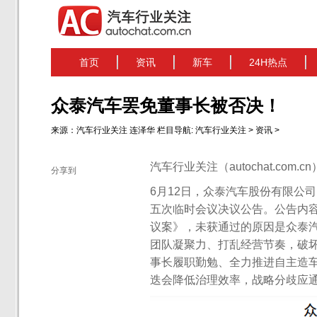
首页
资讯
新车
24H热点
众泰汽车罢免董事长被否决！
来源：
汽车行业关注
连泽华
栏目导航:
汽车行业关注
>
资讯
>
汽车行业关注（autochat.com.
分享到
6月12日，众泰汽车股份有限公司
五次临时会议决议公告。公告内
议案》，未获通过的原因是众泰
团队凝聚力、打乱经营节奏，破
事长履职勤勉、全力推进自主造
迭会降低治理效率，战略分歧应