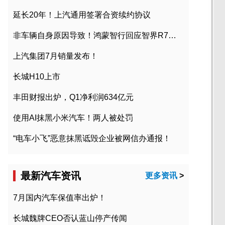
延长20年！上汽通用签署合资续约协议
非车辆自身原因导致！鸿蒙智行回应智界R7起火事故
上汽集团7月销量发布！
长城H10上市
丰田财报出炉，Q1净利润634亿元
使用AI抹黑小米汽车！两人被处罚
“电车小飞”恶意抹黑诋毁企业被网信办通报！
最新汽车资讯
更多资讯
>
7月国内汽车保值率出炉！
长城魏牌CEO否认蓝山停产传闻