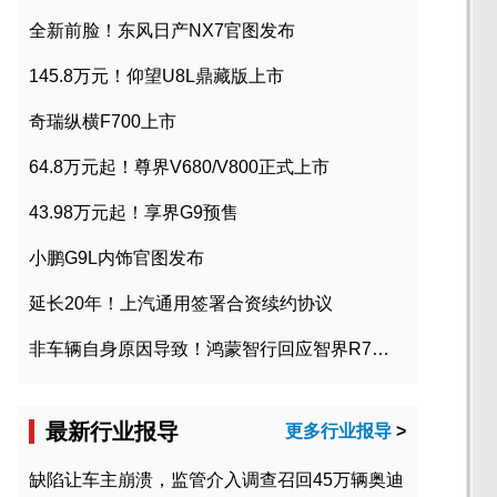
全新前脸！东风日产NX7官图发布
145.8万元！仰望U8L鼎藏版上市
奇瑞纵横F700上市
64.8万元起！尊界V680/V800正式上市
43.98万元起！享界G9预售
小鹏G9L内饰官图发布
延长20年！上汽通用签署合资续约协议
非车辆自身原因导致！鸿蒙智行回应智界R7起火事故
最新行业报导
更多行业报导
>
缺陷让车主崩溃，监管介入调查召回45万辆奥迪