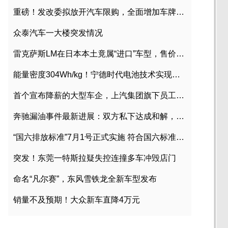
重磅！发改委拟放开汽车限购，全面增加车牌指标
众泰汽车一大楼突发情况
雷克萨斯LM在日本本土竟属“进口”车型，售价2580万日元
能量密度304Wh/kg！宁德时代电池技术实现突破
首个宣布降薪的大型车企，上汽集团旗下员工降薪文件曝光
奔驰漏油事件最新进展：双方私下达成和解，工商已介入调查
“国六排放标准”7月1号正式实施 符合国六标准车型目录一览
突发！东莞一特斯拉疑失控连撞多车冲毁店门
命名“凡尔赛”，东风雪铁龙全新车型发布
销量不及预期！大众新车直降4万元