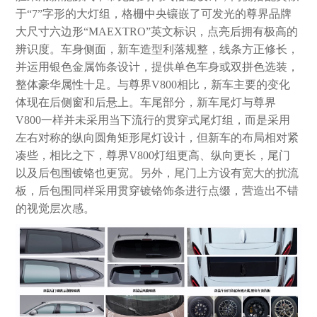
于“7”字形的大灯组，格栅中央镶嵌了可发光的尊界品牌
大尺寸六边形“MAEXTRO”英文标识，点亮后拥有极高的
辨识度。车身侧面，新车造型利落规整，线条方正修长，
并运用银色金属饰条设计，提供单色车身或双拼色选装，
整体豪华属性十足。与尊界V800相比，新车主要的变化
体现在后侧窗和后悬上。车尾部分，新车尾灯与尊界
V800一样并未采用当下流行的贯穿式尾灯组，而是采用
左右对称的纵向圆角矩形尾灯设计，但新车的布局相对紧
凑些，相比之下，尊界V800灯组更高、纵向更长，尾门
以及后包围镀铬也更宽。另外，尾门上方设有宽大的扰流
板，后包围同样采用贯穿镀铬饰条进行点缀，营造出不错
的视觉层次感。