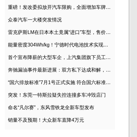
重磅！发改委拟放开汽车限购，全面增加车牌指标
众泰汽车一大楼突发情况
雷克萨斯LM在日本本土竟属“进口”车型，售价2580万日元
能量密度304Wh/kg！宁德时代电池技术实现突破
首个宣布降薪的大型车企，上汽集团旗下员工降薪文件曝光
奔驰漏油事件最新进展：双方私下达成和解，工商已介入调查
“国六排放标准”7月1号正式实施 符合国六标准车型目录一览
突发！东莞一特斯拉疑失控连撞多车冲毁店门
命名“凡尔赛”，东风雪铁龙全新车型发布
销量不及预期！大众新车直降4万元