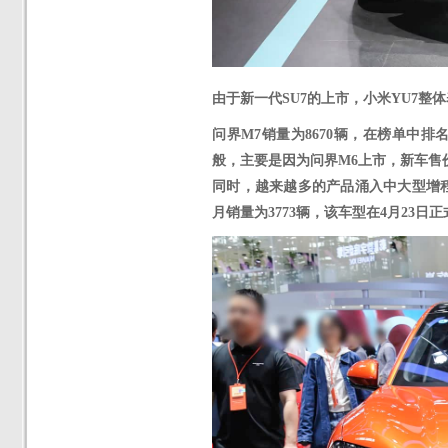
由于新一代
SU7的上市，小米YU7整
问界
M7销量为
8670
辆，在榜单中排
般，主要是因为问界
M6上市，新车售价
同时，越来越多的产品涌入中大型增程
月销量为3773辆，该车型在4月23日