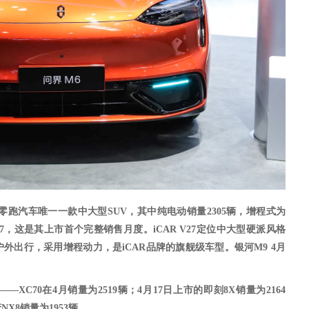
零跑汽车唯一一款中大型
SUV，其中纯电动销量
2305
辆，增程式为
排名第7，这是其上市首个完整销售月度。iCAR V27定位中大型硬派风格
外出行，采用增程动力，是iCAR品牌的旗舰级车型。银河M9 4月
——XC70在4月销量为2519辆；4月17日上市的即刻8X销量为2164
NX8销量为1953辆。