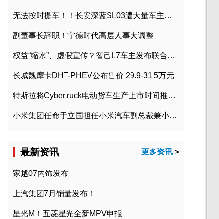
无法按时提车！！长安深蓝SL03遭大量车主投诉
副董事长辞职！宁德时代高层人事大调整
权益“缩水”、虚假宣传？智己L7车主发布联合维权声明
长城魏摩卡DHT-PHEV公布售价 29.9-31.5万元
特斯拉将Cybertruck电动货车生产上市时间推迟到2023年初
小米集团任命于立国担任小米汽车副总裁兼小米汽车北京总部政委
最新资讯
更多资讯
>
家越07内饰发布
上汽集团7月销量发布！
星光M！五菱星光全新MPV申报