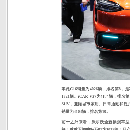
零跑
C16销量为
4026
辆，
排名第
8，
是
1721
辆。
iCAR V27为4184辆，
SUV，兼顾城市家用、日常通勤和泛户
销量为3103辆，排名第10。
前十之外来看，沃尔沃全新插混车型
辆；默默无闻的极石01为2035辆；日产