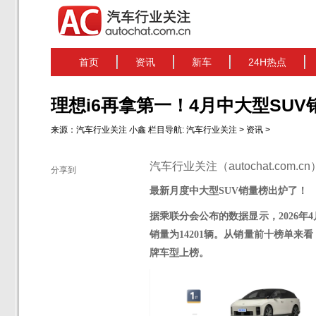
首页
资讯
新车
24H热点
理想i6再拿第一！4月中大型SU
来源：
汽车行业关注
小鑫
栏目导航:
汽车行业关注
>
资讯
>
汽车行业关注（autochat.com.
分享到
最新月度中大型
SUV销量榜出炉了！
据乘联分会公布的数据显示，
2026年
4
销量为14201辆
。从销量前十榜单来看
牌车型上榜。