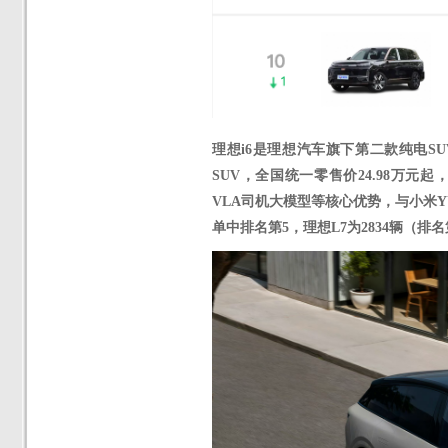
理想
i
6是理想汽车旗下
第二款纯电
SU
SUV
，
全国统一零售价
24.98万
VLA司机大模型等核心优势，与小米Y
单中排名第
5
，
理想
L7为2834辆（排