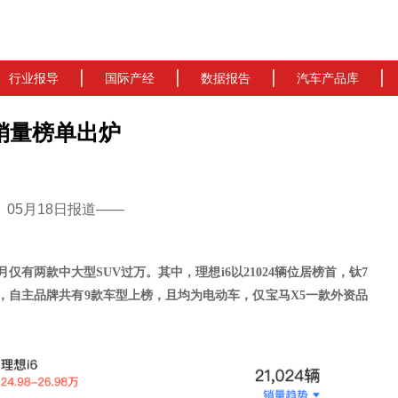
行业报导
国际产经
数据报告
汽车产品库
V销量榜单出炉
cn）05月18日报道——
月
仅有两款中大型
SUV过万
。其中，
理想
i6
以
21024
辆位居榜首，
钛
7
，自主品牌共有
9款车型上榜，且均为电动车，仅宝马X5一款外资品