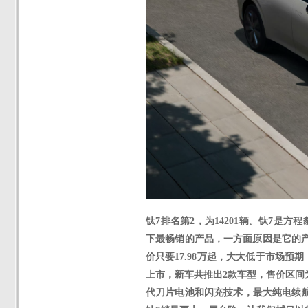
钛
7
排名第
2
，为
14201辆
。钛
7是方程
下最畅销的产品，一方面原因是它的
价只要17.98万起，大大低于市场
上市，新车共推出2款车型，售价区间为1
代刀片电池和闪充技术，最大纯电续航