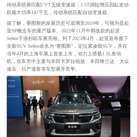
传动系统将匹配CVT无级变速箱；1.5T涡轮增压四缸发动
机最大功率147千瓦，传动系统匹配自动变速箱。
据了解，赛图斯的发展历史可追溯至2019年，可视为是起
亚SP概念车的量产版本。2022年11月中期改款的起亚
Seltos于洛杉矶车展亮相。到了2023年4月，起亚宣布旗下
全新SUV Seltos命名为“赛图斯”，定位紧凑级SUV，并在
当年4月的上海车展上首发上市，动力上搭载1.5L发动
机，在车市中主要与丰田卡罗拉锐放、丰田锋兰达、大众
途岳、日产逍客等车型展开竞争。