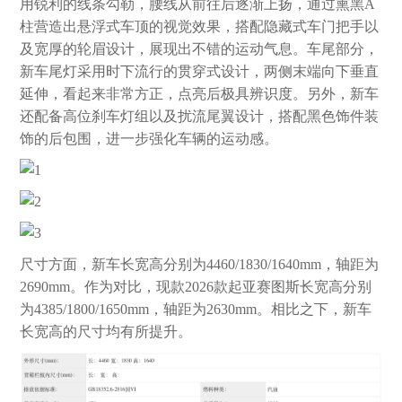
用锐利的线条勾勒，腰线从前往后逐渐上扬，通过熏黑A
柱营造出悬浮式车顶的视觉效果，搭配隐藏式车门把手以
及宽厚的轮眉设计，展现出不错的运动气息。车尾部分，
新车尾灯采用时下流行的贯穿式设计，两侧末端向下垂直
延伸，看起来非常方正，点亮后极具辨识度。另外，新车
还配备高位刹车灯组以及扰流尾翼设计，搭配黑色饰件装
饰的后包围，进一步强化车辆的运动感。
尺寸方面，新车长宽高分别为4460/1830/1640mm，轴距为
2690mm。作为对比，现款2026款起亚赛图斯长宽高分别
为4385/1800/1650mm，轴距为2630mm。相比之下，新车
长宽高的尺寸均有所提升。