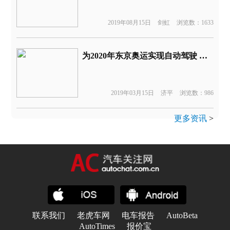
2019年08月15日
剑虹
浏览数：1633
为2020年东京奥运实现自动驾驶 日本修订道路法规正案
2019年03月15日
济平
浏览数：986
更多资讯
>
联系我们
老虎车网
电车报告
AutoBeta
AutoTimes
报价宝