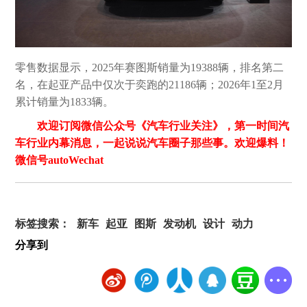
零售数据显示，2025年赛图斯销量为19388辆，排名第二
名，在起亚产品中仅次于奕跑的21186辆；2026年1至2月
累计销量为1833辆。
欢迎订阅微信公众号《汽车行业关注》，第一时间汽
车行业内幕消息，一起说说汽车圈子那些事。欢迎爆料！
微信号autoWechat
标签搜索：
新车
起亚
图斯
发动机
设计
动力
分享到