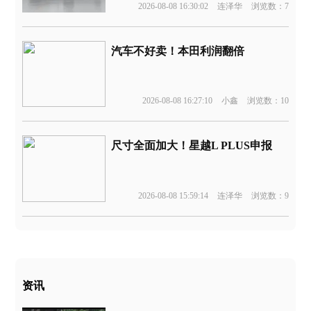
2026-08-08 16:30:02
连泽华
浏览数：7
汽车不好卖！本田利润翻倍
2026-08-08 16:27:10
小鑫
浏览数：10
尺寸全面加大！星越L PLUS申报
2026-08-08 15:59:14
连泽华
浏览数：9
资讯