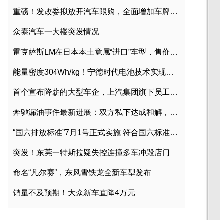
重磅！发改委拟放开汽车限购，全面增加车牌指标
众泰汽车一大楼突发情况
雷克萨斯LM在日本本土竟属“进口”车型，售价2580万日元
能量密度304Wh/kg！宁德时代电池技术实现突破
首个宣布降薪的大型车企，上汽集团旗下员工降薪文件曝光
奔驰漏油事件最新进展：双方私下达成和解，工商已介入调查
“国六排放标准”7月1号正式实施 符合国六标准车型目录一览
突发！东莞一特斯拉疑失控连撞多车冲毁店门
命名“凡尔赛”，东风雪铁龙全新车型发布
销量不及预期！大众新车直降4万元