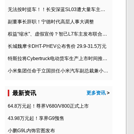
无法按时提车！！长安深蓝SL03遭大量车主投诉
副董事长辞职！宁德时代高层人事大调整
权益“缩水”、虚假宣传？智己L7车主发布联合维权声明
长城魏摩卡DHT-PHEV公布售价 29.9-31.5万元
特斯拉将Cybertruck电动货车生产上市时间推迟到2023年初
小米集团任命于立国担任小米汽车副总裁兼小米汽车北京总部政委
最新资讯
更多资讯
>
64.8万元起！尊界V680/V800正式上市
43.98万元起！享界G9预售
小鹏G9L内饰官图发布