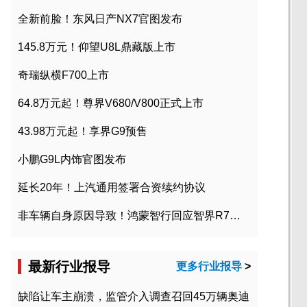
全新前脸！东风日产NX7官图发布
145.8万元！仰望U8L鼎藏版上市
奇瑞纵横F700上市
64.8万元起！尊界V680/V800正式上市
43.98万元起！享界G9预售
小鹏G9L内饰官图发布
延长20年！上汽通用签署合资续约协议
非车辆自身原因导致！鸿蒙智行回应智界R7起火事故
最新行业报导
更多行业报导
>
缺陷让车主崩溃，监管介入调查召回45万辆奥迪