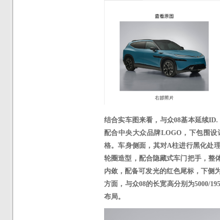
结合实车图来看，与众
08基本延续I
配合中央大众品牌LOGO，
下包围设
格。
车身侧面，
其对
A柱进行黑化处
轮圈造型，配合隐藏式车门把手，整
内敛
，
配备可发光的红色尾标，下侧
方面，与众08
的
长宽高分别为
5000/
布局。