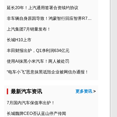
延长20年！上汽通用签署合资续约协议
非车辆自身原因导致！鸿蒙智行回应智界R7起火事故
上汽集团7月销量发布！
长城H10上市
丰田财报出炉，Q1净利润634亿元
使用AI抹黑小米汽车！两人被处罚
“电车小飞”恶意抹黑诋毁企业被网信办通报！
最新汽车资讯
更多资讯
>
7月国内汽车保值率出炉！
长城魏牌CEO否认蓝山停产传闻