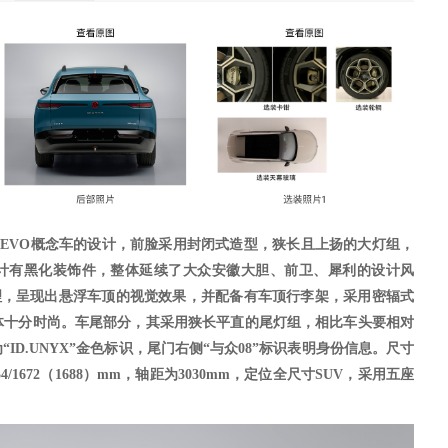
D. EVO概念车的设计，前脸采用封闭式造型，狭长且上扬的大灯组，
计有黑化装饰件，整体
延续了大众安徽大胆、前卫、犀利的设计风
理，呈现出悬浮车顶的视觉效果，并配备有车顶行李架，采用密辐式
体十分时尚。
车尾部分
，其采用狭长平直的尾灯组，相比车头要相对
为
“ID.UNYX”金色标识，尾门右侧“与众08”标识表明身份信息。尺寸
1954/1672（1688）mm，轴距为3030mm
，定位全尺寸
SUV，采用五座