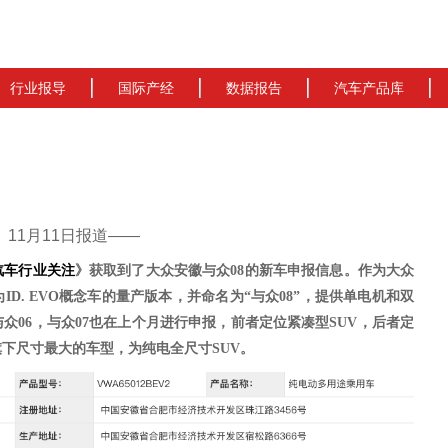
行业报导
国际产经
数据报告
汽车产品库
cn）11月11日报道——
汽车行业关注
》获取到了
大众安徽
与众
08的新车申报信息。作为
大众
为
ID. EVO概念车的量产版本，并命名为“与众08”，提供单电机和双
与众
06，与众07也在上个月进行申报，前者定位紧凑型SUV，后者定
旗下尺寸最大的车型，为纯电全尺寸SUV。