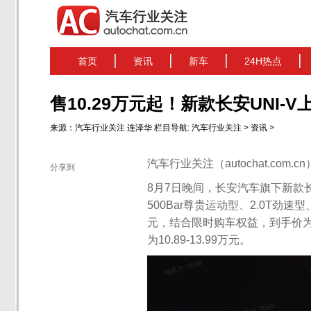
首页
资讯
新车
24H热点
售10.29万元起！新款长安UNI-V
来源：
汽车行业关注
连泽华
栏目导航:
汽车行业关注
>
资讯
>
汽车行业关注（autochat.com.
分享到
8月7日晚间，长安汽车旗下新款长安U
500Bar尊贵运动型、2.0T劲速型
元，结合限时购车权益，到手价为9
为10.89-13.99万元。