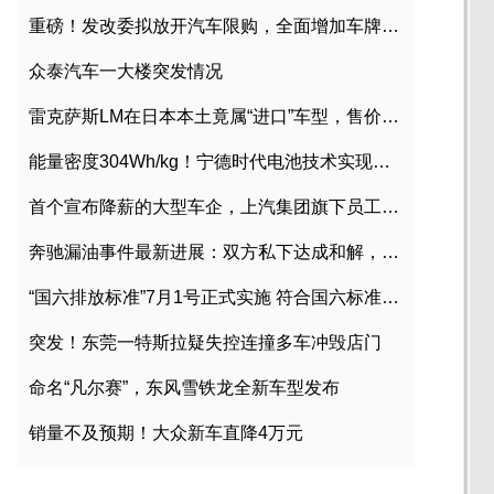
重磅！发改委拟放开汽车限购，全面增加车牌指标
众泰汽车一大楼突发情况
雷克萨斯LM在日本本土竟属“进口”车型，售价2580万日元
能量密度304Wh/kg！宁德时代电池技术实现突破
首个宣布降薪的大型车企，上汽集团旗下员工降薪文件曝光
奔驰漏油事件最新进展：双方私下达成和解，工商已介入调查
“国六排放标准”7月1号正式实施 符合国六标准车型目录一览
突发！东莞一特斯拉疑失控连撞多车冲毁店门
命名“凡尔赛”，东风雪铁龙全新车型发布
销量不及预期！大众新车直降4万元