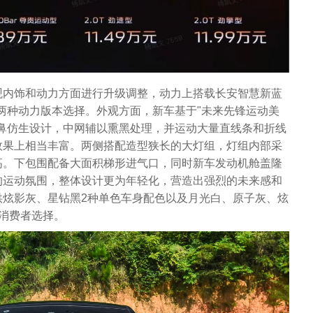
观内饰和动力方面进行升级调整，动力上搭载长安智慧新蓝
.0T两种动力版本选择。外观方面，新车基于"未来先锋运动美
鱼鼻仿生设计，中网辅以熏黑处理，并运动大量直线条和折线
效果上相当丰富。两侧搭配造型狭长的大灯组，灯组内部采
高。下包围配备大面积梯形进气口，同时新车发动机舱盖隆
的运动氛围，整体设计更为年轻化，营造出强烈的未来感和
供炫影灰、星钻黑2种单色车身配色以及月光白、原子灰、炫
消费者选择。