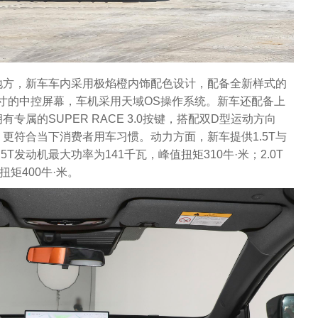
地方，新车车内采用极焰橙内饰配色设计，配备全新样式的
.6英寸的中控屏幕，车机采用天域OS操作系统。新车还配备上
专属的SUPER RACE 3.0按键，搭配双D型运动方向
更符合当下消费者用车习惯。动力方面，新车提供1.5T与
5T发动机最大功率为141千瓦，峰值扭矩310牛·米；2.0T
矩400牛·米。