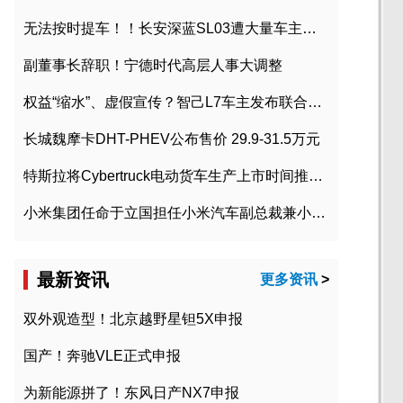
无法按时提车！！长安深蓝SL03遭大量车主投诉
副董事长辞职！宁德时代高层人事大调整
权益“缩水”、虚假宣传？智己L7车主发布联合维权声明
长城魏摩卡DHT-PHEV公布售价 29.9-31.5万元
特斯拉将Cybertruck电动货车生产上市时间推迟到2023年初
小米集团任命于立国担任小米汽车副总裁兼小米汽车北京总部政委
最新资讯
更多资讯
>
双外观造型！北京越野星钽5X申报
国产！奔驰VLE正式申报
为新能源拼了！东风日产NX7申报