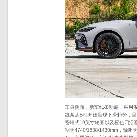
车身侧面，新车线条动感，采用
线条从B柱开始呈现下滑趋势，
密辐式19英寸轮圈以及橙色四活
别为4740/1838/1430mm