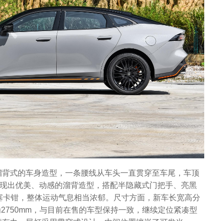
溜背式的车身造型，一条腰线从车头一直贯穿至车尾，车顶
呈现出优美、动感的溜背造型，搭配半隐藏式门把手、亮黑
塞卡钳，整体运动气息相当浓郁。尺寸方面，新车长宽高分
，轴距为2750mm，与目前在售的车型保持一致，继续定位紧凑型