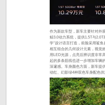
作为新款车型，新车主要针对外
鲸3.0动力系统，提供1.5T与2
学"设计语言打造，前脸采用鲨
相互组合的几何设计元素，视觉
用LED光源，点亮后辨识度非常
起的多条筋线也进一步增加车辆
深邃感。车身颜色方面，新车提
动红、幻影绿4种双色车身配色供