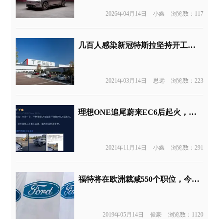
2026年04月14日
小鑫
浏览数：117
几百人感染新冠特斯拉坚持开工：要么干要么走！
2021年03月14日
思远
浏览数：223
理想ONE追尾蔚来EC6后起火，官方暂时“沉默”
2021年11月14日
小鑫
浏览数：291
福特将在欧洲裁减550个职位，今后业务重心将偏向亚太地区
2019年05月14日
俊豪
浏览数：1120