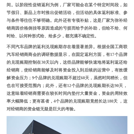
间。以阶段性促销返利为例，厂家可能会在某个特定时间段，如
节假日、新品上市时推出促销活动
，
但活动的具体返利标准、参
与条件等往往不够明确。
此外还有专项
补贴，这是厂家为弥补经
销商因价格倒挂等原因造成的亏损而给予的补助，但给不给、何
时给、以何种形式给、给多少，都充满不确定性。
不同汽车品牌的返利兑现账期存在着显著差异。根据全国工商联
汽车经销商商会的调研数据显示，在固定返利方面，有
17个品牌
的兑现账期控制在30天以内，这些品牌能够快速地将返利返还给
经销商，使经销商能够及时将资金投入到后续的运营中，有效缓
解资金压力；9个品牌的兑现账期不超过60天，虽然时间稍长，但
也在可接受范围内；
此外
，还有
12个品牌的兑现账期长达90天，
这意味着经销商需要在较长时间内垫付大量资金，资金的周转效
率大幅降低；更有甚者，4个品牌的兑现账期竟然长达180天 ，这
对经销商的资金链无疑是巨大的考验。