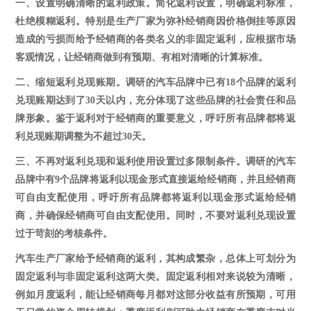
一
、
设置明确清晰的返利政策。简化返利设置，明确返利标准，
杜绝模糊返利。特别是生产厂家为弥补经销商因价格倒挂等原因
造成的亏损而给予经销商的各类名义的非固定返利，应根据市场
客观情况，让经销商做到有预期、有相对清晰的计算标准。
二
、
缩短返利兑现账期。调研的汽车品牌中已有
18个品牌的返利
兑现账期达到了30天以内，充分体现了这些品牌的社会责任和品
牌形象。鉴于返利对于经销商的重要意义，呼吁所有品牌都将返
利兑现账期调整为不超过30天。
三
、
不再对返利兑现和返利使用设置过多限制条件。调研的汽车
品牌中有
9个品牌将返利以现金形式直接返给经销商，并且经销商
可自由支配使用，呼吁所有品牌都将返利以现金形式返给经销
商，并确保经销商可自由支配使用。同时，不要对返利兑现设置
过于苛刻的考核条件。
汽车生产厂家给予经销商的返利，其构成繁杂
，
总体上可划分为
固定返利与非固定返利这两大类。固定返利相对来说较为清晰，
例如
月度返利，能让经销商每月都对这部分收益有所预期，可用