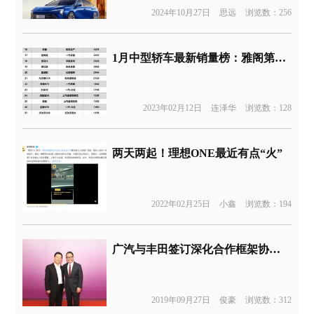
2024年10月27日
思远
浏览数：256
1月中型轿车最新销量榜：雅阁第一，天籁跌出前十五
2023年02月12日
连泽华
浏览数：128
两天两起！理想ONE最近有点“火”
2022年02月25日
小鑫
浏览数：194
广汽与丰田签订深化合作框架协议 低成本做新能源汽车
2019年09月27日
俊豪
浏览数：312