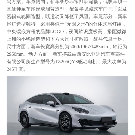
驾方案。车身侧面，新车线条非常舒展流畅，低趴车顶一
直延伸至车尾形成溜背造型，配备半隐藏式车门把手以及
密辐式轮圈造型，既运动又降低了风阻。车尾部分，新车
尾灯造型独特，采用类似于“无限之环”的分体式尾灯组，
中央镶嵌方程豹品牌LOGO，夜间辨识度极高，搭配微微
上翘的小鸭尾造型和下方大尺寸扩散器，战斗气息十足。
尺寸方面，新车长宽高分别为5060/1967/1483mm，轴距为
2960mm。动力方面，新车搭载由西安比亚迪汽车零部件
有限公司所生产型号为TZ205QYS驱动电机，最大功率为
245千瓦。