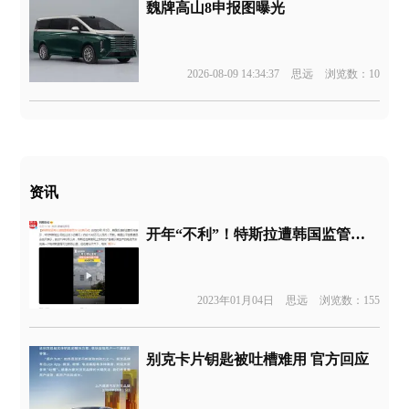
魏牌高山8申报图曝光
2026-08-09 14:34:37
思远
浏览数：10
资讯
开年“不利”！特斯拉遭韩国监管罚28.5亿韩元
2023年01月04日
思远
浏览数：155
别克卡片钥匙被吐槽难用 官方回应