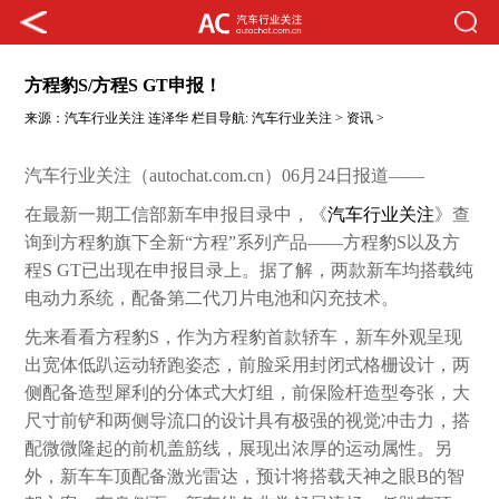
方程豹S/方程S GT申报！
来源：
汽车行业关注
连泽华
栏目导航:
汽车行业关注
>
资讯
>
汽车行业关注（autochat.com.cn）06月24日报道——
在最新一期工信部新车申报目录中，《
汽车行业关注
》查
询到方程豹旗下全新“方程”系列产品——方程豹S以及方
程S GT已出现在申报目录上。据了解，两款新车均搭载纯
电动力系统，配备第二代刀片电池和闪充技术。
先来看看方程豹S，作为方程豹首款轿车，新车外观呈现
出宽体低趴运动轿跑姿态，前脸采用封闭式格栅设计，两
侧配备造型犀利的分体式大灯组，前保险杆造型夸张，大
尺寸前铲和两侧导流口的设计具有极强的视觉冲击力，搭
配微微隆起的前机盖筋线，展现出浓厚的运动属性。另
外，新车车顶配备激光雷达，预计将搭载天神之眼B的智