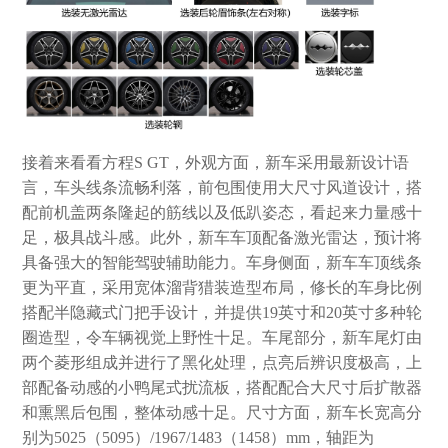
接着来看看方程S GT，外观方面，新车采用最新设计语
言，车头线条流畅利落，前包围使用大尺寸风道设计，搭
配前机盖两条隆起的筋线以及低趴姿态，看起来力量感十
足，极具战斗感。此外，新车车顶配备激光雷达，预计将
具备强大的智能驾驶辅助能力。车身侧面，新车车顶线条
更为平直，采用宽体溜背猎装造型布局，修长的车身比例
搭配半隐藏式门把手设计，并提供19英寸和20英寸多种轮
圈造型，令车辆视觉上野性十足。车尾部分，新车尾灯由
两个菱形组成并进行了黑化处理，点亮后辨识度极高，上
部配备动感的小鸭尾式扰流板，搭配配合大尺寸后扩散器
和熏黑后包围，整体动感十足。尺寸方面，新车长宽高分
别为5025（5095）/1967/1483（1458）mm，轴距为