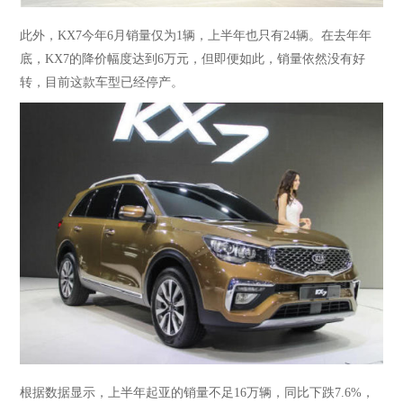
此外，
KX7今年6月销量仅为1辆，上半年也只有24辆。在去年年
底，KX7的降价幅度达到6万元，但即便如此，销量依然没有好
转，目前这款车型已经停产。
根据数据显示，上半年起亚的销量不足
16万辆，同比下跌7.6%，