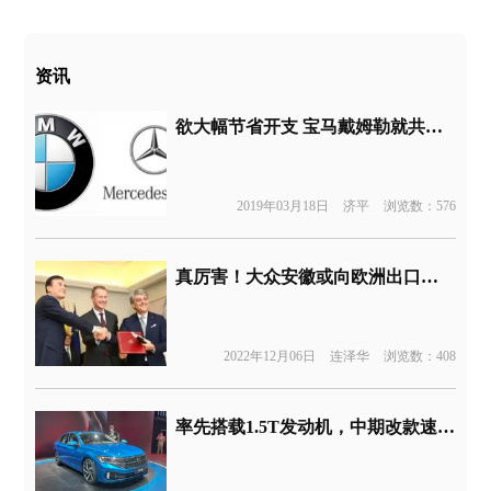
资讯
欲大幅节省开支 宝马戴姆勒就共享电动车平台进行谈判
2019年03月18日
济平
浏览数：576
真厉害！大众安徽或向欧洲出口电动车
2022年12月06日
连泽华
浏览数：408
率先搭载1.5T发动机，中期改款速腾来了！