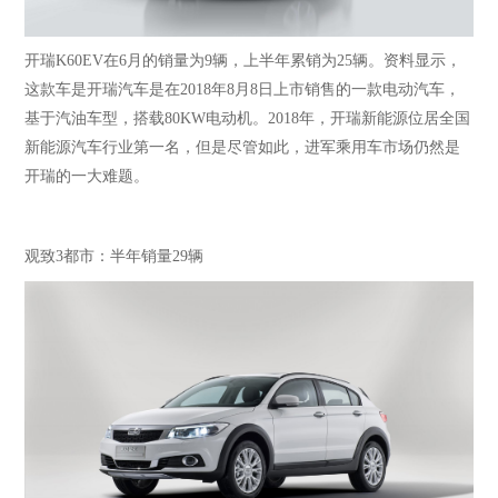
开瑞
K60EV在6月的销量为9辆，上半年累销为25辆。资料显示，
这款车是开瑞汽车是在2018年8月8日上市销售的一款电动汽车，
基于汽油车型，搭载80KW电动机。2018年，开瑞新能源位居全国
新能源汽车行业第一名，但是尽管如此，进军乘用车市场仍然是
开瑞的一大难题。
观致
3都市：半年销量29辆