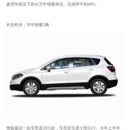
参照年初定下的41万年销量来说，完成率不到40%。
长安铃木：半年销量
2辆
锋驭最后一款车型是
2015款，车型定位是小型SUV。今年上半年