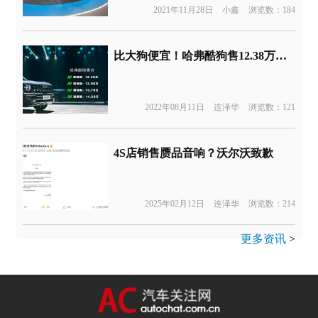
2021年11月28日
小鑫
浏览数：184
比大狗便宜！哈弗酷狗售12.38万元起上市
2022年08月11日
连泽华
浏览数：121
4S店销售赝品音响？沃尔沃致歉
2025年02月12日
连泽华
浏览数：214
更多资讯
>