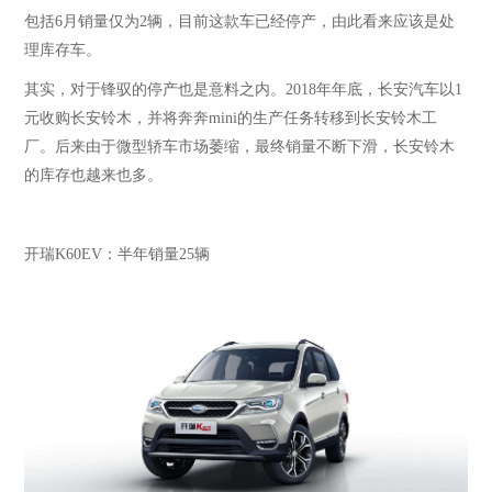
包括6月销量仅为2辆，目前这款车已经停产，由此看来应该是处
理库存车。
其实，对于锋驭的停产也是意料之内。
2018年年底，长安汽车以1
元收购长安铃木，并将奔奔mini的生产任务转移到长安铃木工
厂。后来由于微型轿车市场萎缩，最终销量不断下滑，长安铃木
的库存也越来也多。
开瑞
K60EV：半年销量25辆