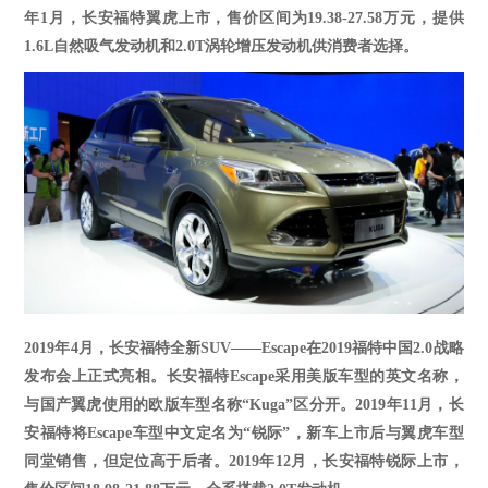
年1月，长安福特翼虎上市，售价区间为19.38-27.58万元，提供
1.6
L自然吸气发动机和
2.0
T涡轮增压发动机供消费者选择。
2019
年
4
月，长安福特全新
SUV——
Escape在2019福特中国2.0战略
发布会上正式亮相。长安福特Escape采用美版车型的英文名称，
与国产翼虎使用的欧版车型名称“Kuga”区分开。
2019
年
11
月，长
安福特将
Escape
车型中文定名为
“锐际”，新车上市后与翼虎车型
同堂销售
，但定位高于后者。
2019
年
12
月，长安福特锐际上市，