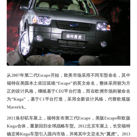
从
2007
年第二代
Escape
开始
，
欧美市场采用不同车型命名，其中
福特在美国本土依旧延续
“
Escape
”的英文命名，整体采用较为方
正的设计风格
，继续基于
CD2平台打造，
而在欧洲市场则被命名
为
“
Kuga
”
，基于
C1平台打造，采用全新设计风格，代替欧规版
Maverick。
2011
洛杉矶车展上，福特发布第三代
Escape，美版Escape和欧版
Kuga合体，重新回归全球战略车型。
2012
北京车展上，长安福特
确定将
Kuga车型引入国内市场，并将其中文定名为“翼虎”。2013