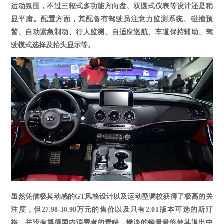
运动氛围
，不过
三辐式多功能方向盘、双圆式仪表等设计还是稍
显平庸。配置方面
，
其配备有驾驶员注意力监测系统、碰撞预
警、自动紧急制动、行人监测、自适应巡航、车道保持辅助、驾
驶模式选择及抬头显示等。
虽然凭借极其动感的
GT风格设计以及运动型调校获得了极高的关
注度，但
27.98-30.98
万元的售价以及只有
2.0
T版本可选的斯汀
格，并没有博得国内消费者的青睐，
惨淡的销量最终
使其
退出中