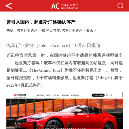
曾引入国内，起亚斯汀格确认停产
来源：
汽车行业关注
小鑫
栏目导航:
汽车行业关注
>
资讯
>
汽车行业关注（autochat.com.cn）10月22日报道——
还记得当时风靡一时，在国内掀起不小话题的韩系运动型轿车
——起亚斯汀格吗？该车不仅在国内有着超高的话题度，同时也
是能够登上《The Grand Tour》为数不多的韩系车之一。然而，
据外媒报道称，由于市场销量惨淡，起亚斯汀格（Stinger）将于
2023
年
4
月正式停产。