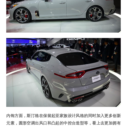
内饰方面，斯汀格在保留起亚家族设计风格的同时加入更多创新
元素，圆形空调出风口和凸起的中控台造型等，看上去更加拥有