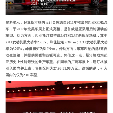
资料显示，
起亚斯汀格的设计灵感源自
2011年推出的起亚GT概念
车
，于
2017
年北美车展上正式亮相，是首款起亚采用后轮驱动的
车型。动力方面，起亚斯汀格搭载
2.0T和3.3T两款发动机，其中
2.0T发动机最大功率259
Ps
，峰值扭矩
353N·m；3.3T发动机最大功
率为370Ps，峰值扭矩为510N·m。传动方面，该车匹配的是8速自
动变速箱，并提供两驱和四驱可选。凭借这一点，斯汀格成为起
亚历史上性能最强的量产车型。在同年的广州车展上，斯汀格被
引入国内并上市，售价区间为27.98-31.98万元。遗憾的是，引入
国内的仅为2.0T车型。