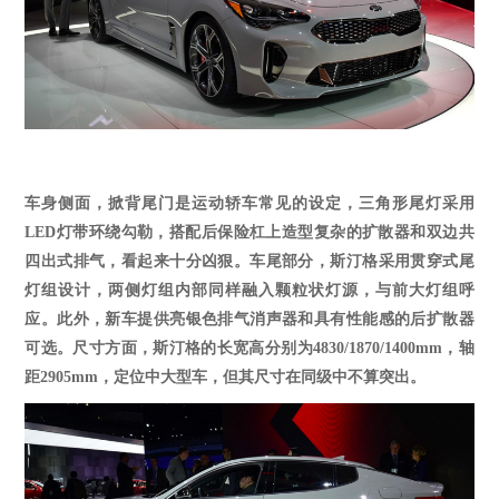
车身侧面
，掀背尾门是运动轿车常见的设定，三角形尾灯采用
LED灯带环绕勾勒，搭配后保险杠上造型复杂的扩散器和双边共
四出式排气，
看起来十分凶狠
。车尾部分，
斯汀格
采用贯穿式尾
灯组设计，两侧灯组内部同样融入颗粒状灯源，与前大灯组呼
应。此外，新车提供亮银色排气消声器和具有性能感的后扩散器
可选。
尺寸方面，斯汀格的
长宽高分别
为
4830
/
1870
/
1400mm，轴
距2905mm，
定位中大型车
，但
其
尺寸在同级中不算突出
。