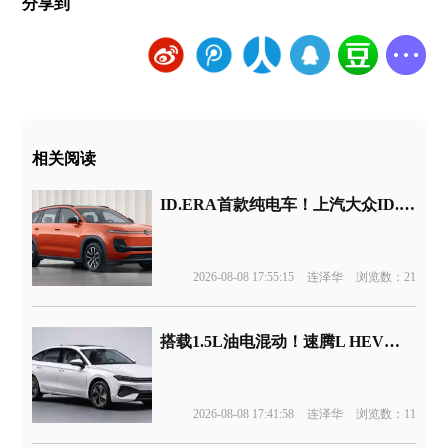
分享到
相关阅读
ID.ERA首款纯电车！上汽大众ID.ERA 5X官图发布
2026-08-08 17:55:15
连泽华
浏览数：21
搭载1.5L油电混动！速腾L HEV版申报
2026-08-08 17:41:58
连泽华
浏览数：11