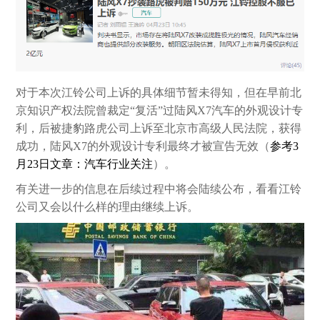
对于本次江铃公司上诉的具体细节暂未得知，但在早前北
京知识产权法院曾裁定“复活”过陆风X7汽车的外观设计专
利，后被捷豹路虎公司上诉至北京市高级人民法院，获得
成功，陆风X7的外观设计专利最终才被宣告无效（
参考3
月23日文章：
汽车行业关注
）。
有关进一步的信息在后续过程中将会陆续公布，看看江铃
公司又会以什么样的理由继续上诉。