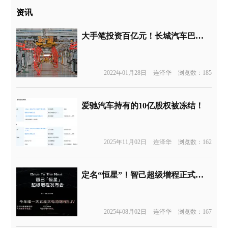
资讯
大手笔投资百亿元！长城汽车巴西工厂3年推10款电动车
2022年01月28日
连泽华
浏览数：185
爱驰汽车持有的10亿股权被冻结！
2025年11月02日
连泽华
浏览数：162
定名“恒星”！智己超级增程正式发布
2025年08月02日
连泽华
浏览数：167