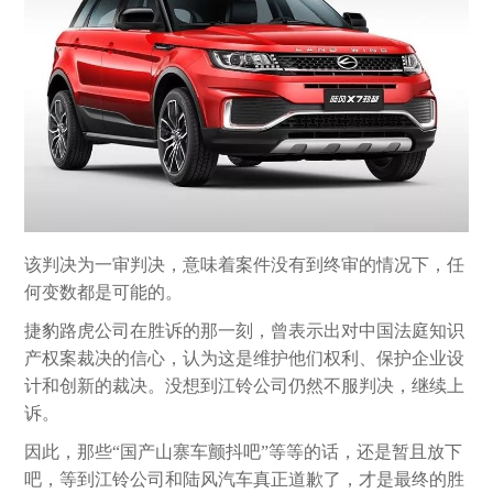
该判决为一审判决，意味着案件没有到终审的情况下，任
何变数都是可能的。
捷豹路虎公司在胜诉的那一刻，曾表示出对中国法庭知识
产权案裁决的信心，认为这是维护他们权利、保护企业设
计和创新的裁决。没想到江铃公司仍然不服判决，继续上
诉。
因此，那些“国产山寨车颤抖吧”等等的话，还是暂且放下
吧，等到江铃公司和陆风汽车真正道歉了，才是最终的胜