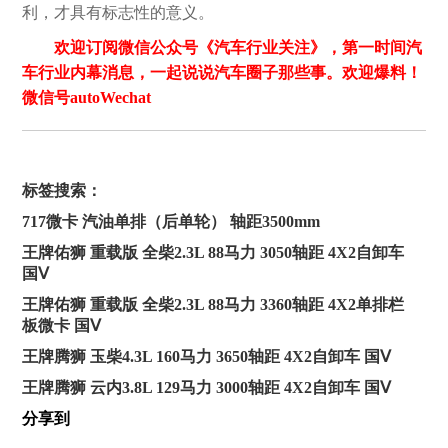
利，才具有标志性的意义。
欢迎订阅微信公众号《汽车行业关注》，第一时间汽
车行业内幕消息，一起说说汽车圈子那些事。欢迎爆料！
微信号autoWechat
标签搜索：
717微卡 汽油单排（后单轮） 轴距3500mm
王牌佑狮 重载版 全柴2.3L 88马力 3050轴距 4X2自卸车
国Ⅴ
王牌佑狮 重载版 全柴2.3L 88马力 3360轴距 4X2单排栏
板微卡 国Ⅴ
王牌腾狮 玉柴4.3L 160马力 3650轴距 4X2自卸车 国Ⅴ
王牌腾狮 云内3.8L 129马力 3000轴距 4X2自卸车 国Ⅴ
分享到