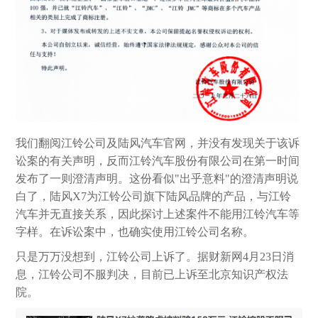
我们翻阅江铃公司及陆风汽车官网，并没有发现关于该诉
讼案的有关声明，反而江铃汽车股份有限公司在第一时间
发布了一则澄清声明。这份看似"出乎意料"的澄清声明说
白了，陆风X7为江铃公司旗下陆风品牌的产品，与江铃
汽车并无直接关系，因此探讨上述案件不能用江铃汽车等
字样。在诉讼案中，也确实使用江铃公司名称。
只是万万没想到，江铃公司上诉了。据财新网4月23日消
息，江铃公司不服判决，目前已上诉至北京知识产权法
院。