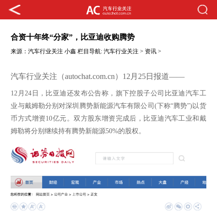
合资十年终“分家”，比亚迪收购腾势
来源：
汽车行业关注
小鑫
栏目导航:
汽车行业关注
>
资讯
>
汽车行业关注（autochat.com.cn）12月25日报道——
12月24日，比亚迪还发布公告称，旗下控股子公司比亚迪汽车工
业与戴姆勒分别对深圳腾势新能源汽车有限公司(下称“腾势”)以货
币方式增资10亿元。双方股东增资完成后，比亚迪汽车工业和戴
姆勒将分别继续持有腾势新能源50%的股权。