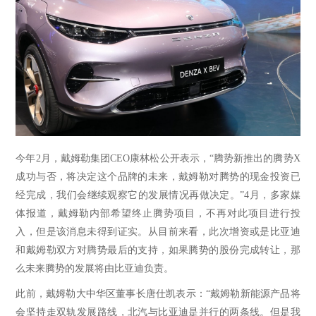
今年
2
月，戴姆勒集团
CEO康林松公开表示，“腾势新推出的腾势X
成功与否，将决定这个品牌的未来，戴姆勒对腾势的现金投资已
经完成，我们会继续观察它的发展情况再做决定。”
4
月，多家媒
体报道，戴姆勒内部希望终止腾势项目，不再对此项目进行投
入，但是该消息未得到证实。从目前来看，此次增资或是比亚迪
和戴姆勒双方对腾势最后的支持，如果腾势的股份完成转让，那
么未来腾势的发展将由比亚迪负责。
此前，戴姆勒大中华区董事长唐仕凯表示：
“戴姆勒新能源产品将
会坚持走双轨发展路线，北汽与比亚迪是并行的两条线。但是我