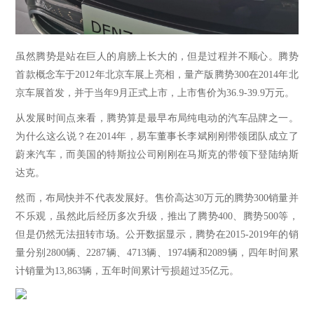
虽然腾势是站在巨人的肩膀上长大的，但是过程并不顺心。腾势
首款概念车于
2012
年北京车展上亮相，量产版腾势
300
在
2014
年北
京车展首发，并于当年
9
月正式上市，上市售价为
36.9-39.9万元。
从发展时间点来看，腾势算是最早布局纯电动的汽车品牌之一。
为什么这么说？在
2014
年，易车董事长李斌刚刚带领团队成立了
蔚来汽车，而美国的特斯拉公司刚刚在马斯克的带领下登陆纳斯
达克。
然而，布局快并不代表发展好。售价高达
30
万元的腾势
300
销量并
不乐观，虽然此后经历多次升级，推出了腾势
400
、
腾势
500
等，
但是仍然无法扭转市场。公开数据显示，腾势在
2015-2019
年的销
量分别
2800辆、2287辆、4713辆、1974辆和2089辆，四年时间累
计销量为13,863辆，五年时间累计亏损超过35亿元。