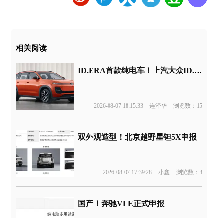
相关阅读
ID.ERA首款纯电车！上汽大众ID.ERA 5X申报
2026-08-07 18:15:33
连泽华
浏览数：15
双外观造型！北京越野星钽5X申报
2026-08-07 17:39:28
小鑫
浏览数：8
国产！奔驰VLE正式申报