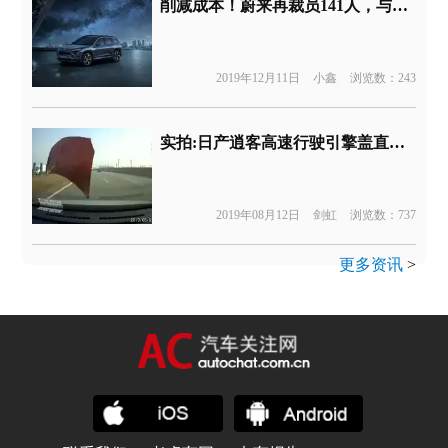
削减成本！蔚来再裁员141人，与Mobileye自动驾驶有关
2019年12月11日
小鑫
浏览数：243
实拍:日产逍客高速行驶引擎盖直接掀飞，砸中后车场面吓人
2019年08月12日
剑虹
浏览数：737
更多资讯
>