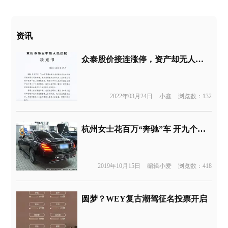
资讯
众泰股价接连涨停，资产却无人问津
2022年03月24日
小鑫
浏览数：132
杭州女士花百万“奔驰”车 开九个月万元轮毂就开裂？
2019年10月15日
编辑小爱
浏览数：418
圆梦？WEY复古潮驾征名投票开启