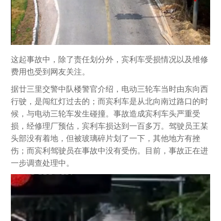
这起事故中，除了责任划分外，宾利车受损情况以及维修
费用也受到网友关注。
据廿三里交警中队楼警官介绍，电动三轮车当时由东向西
行驶，是闯红灯过去的；而宾利车是从北向南过路口的时
候，与电动三轮车发生碰撞。事故造成宾利车头严重受
损，经修理厂预估，宾利车损达到一百多万。驾驶员王某
头部没有着地，但被玻璃碎片划了一下，其他地方有挫
伤；而宾利驾驶员在事故中没有受伤。目前，事故正在进
一步调查处理中。