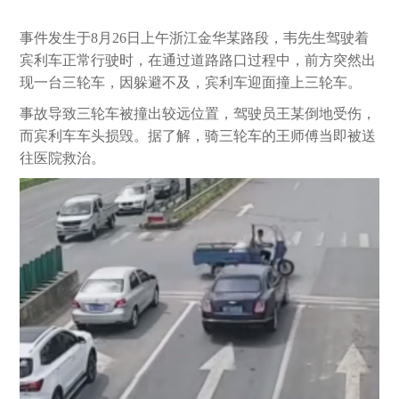
事件发生于8月26日上午浙江金华某路段，韦先生驾驶着
宾利车正常行驶时，在通过道路路口过程中，前方突然出
现一台三轮车，因躲避不及，宾利车迎面撞上三轮车。
事故导致三轮车被撞出较远位置，驾驶员王某倒地受伤，
而宾利车车头损毁。据了解，骑三轮车的王师傅当即被送
往医院救治。