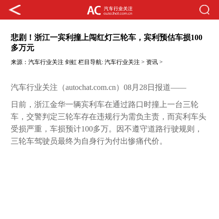
悲剧！浙江一宾利撞上闯红灯三轮车，宾利预估车损100
多万元
来源：
汽车行业关注
剑虹
栏目导航:
汽车行业关注
>
资讯
>
汽车行业关注（autochat.com.cn）08月28日报道——
日前，浙江金华一辆宾利车在通过路口时撞上一台三轮
车，交警判定三轮车存在违规行为需负主责，而宾利车头
受损严重，车损预计100多万。因不遵守道路行驶规则，
三轮车驾驶员最终为自身行为付出惨痛代价。