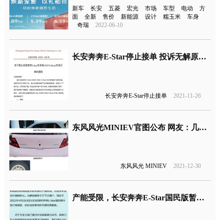
新车
长安
五菱
宏光
市场
车型
电动
方
面
全新
售价
新能源
设计
糯玉米
车身
奇瑞
2022-06-10
长安奔奔E-Star停止接单 投诉无解原因错综复杂
长安奔奔E-Star停止接单
2021-11-26
东风风光MINIEV官图公布 网友：几乎是宏光MINIEV双胞胎了
东风风光 MINIEV
2021-12-30
产能受限，长安奔奔E-Star国民版暂停订单