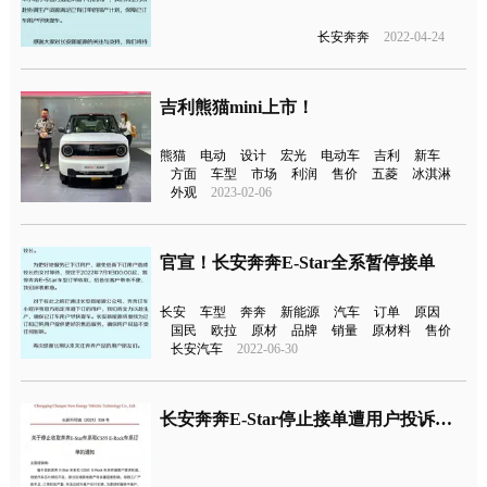
长安奔奔
2022-04-24
吉利熊猫mini上市！
熊猫
电动
设计
宏光
电动车
吉利
新车
方面
车型
市场
利润
售价
五菱
冰淇淋
外观
2023-02-06
官宣！长安奔奔E-Star全系暂停接单
长安
车型
奔奔
新能源
汽车
订单
原因
国民
欧拉
原材
品牌
销量
原材料
售价
长安汽车
2022-06-30
长安奔奔E-Star停止接单遭用户投诉，官方回应