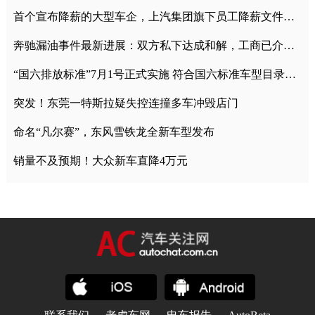
首个宣布降薪的大型车企，上汽集团旗下员工降薪文件曝光
奔驰漏油事件最新进展：双方私下达成和解，工商已介入调查
“国六排放标准”7月1号正式实施 符合国六标准车型目录一览
突发！东莞一特斯拉疑失控连撞多车冲毁店门
命名“凡尔赛”，东风雪铁龙全新车型发布
销量不及预期！大众新车直降4万元