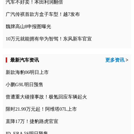
汽车不好卖！本田利润翻倍
广汽传祺首款方盒子车型！越7发布
魏牌高山8申报图曝光
10万元就能拥有华为智驾！东风新车官宣
最新汽车资讯
更多资讯
>
新款海豹06明日上市
小鹏G9L明日预售
曾遭重大碰撞事故！极氪回应车辆起火
限时21.99万元起！阿维塔07L上市
直降17万！捷豹路虎官宣
ID. ERA 5S明日预售