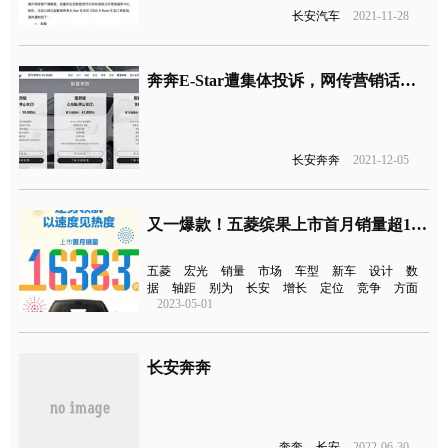
长安汽车
2021-11-28
奔奔E-Star遭集体投诉，网传营销话术文件曝光
长安奔奔
2021-12-05
又一爆款！五菱缤果上市首月销量超1.6万辆
五菱
宏光
销量
市场
车型
新车
设计
数
据
轴距
别为
长安
增长
定位
竞争
方面
2023-05-01
长安奔奔
奔奔
长安
2022-06-30