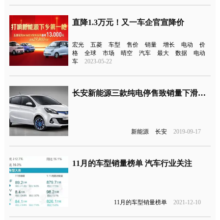
直降1.3万元！又一车企官宣降价
宏光
五菱
车型
售价
销量
增长
电动
价
格
全球
市场
晴空
汽车
最大
数据
电动
车
2023-05-22
长安新能源三款纯电停售致销量下滑，年销量目标恐难完成
新能源
长安
2019-09-17
11月的车型销量榜单 汽车行业关注
11月的车型销量榜单
2021-12-10