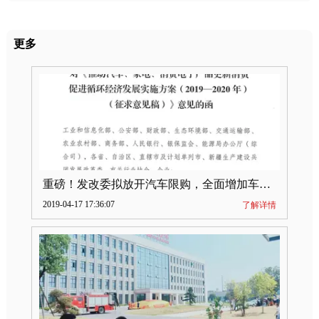
更多
重磅！发改委拟放开汽车限购，全面增加车牌指标
2019-04-17 17:36:07
了解详情