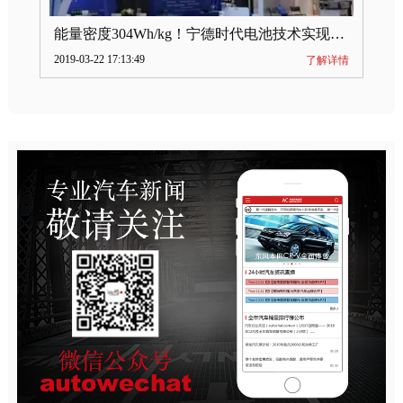
能量密度304Wh/kg！宁德时代电池技术实现突破
2019-03-22 17:13:49
了解详情