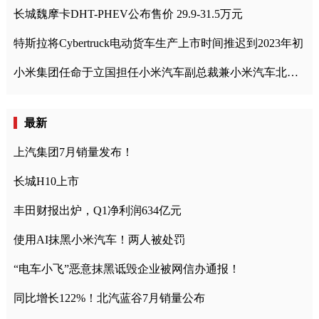
长城魏摩卡DHT-PHEV公布售价 29.9-31.5万元
特斯拉将Cybertruck电动货车生产上市时间推迟到2023年初
小米集团任命于立国担任小米汽车副总裁兼小米汽车北京总部政委
最新
上汽集团7月销量发布！
长城H10上市
丰田财报出炉，Q1净利润634亿元
使用AI抹黑小米汽车！两人被处罚
“电车小飞”恶意抹黑诋毁企业被网信办通报！
同比增长122%！北汽蓝谷7月销量公布