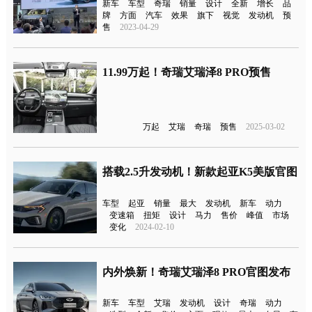
新车
车型
奇瑞
销量
设计
全新
增长
品
牌
方面
汽车
效果
旗下
视觉
发动机
预
售
2023-04-29
11.99万起！奇瑞艾瑞泽8 PRO预售
万起
艾瑞
奇瑞
预售
2025-03-02
搭载2.5升发动机！新款起亚K5美版官图
车型
起亚
销量
最大
发动机
新车
动力
变速箱
扭矩
设计
马力
售价
峰值
市场
变化
2024-02-10
内外焕新！奇瑞艾瑞泽8 PRO官图发布
新车
车型
艾瑞
发动机
设计
奇瑞
动力