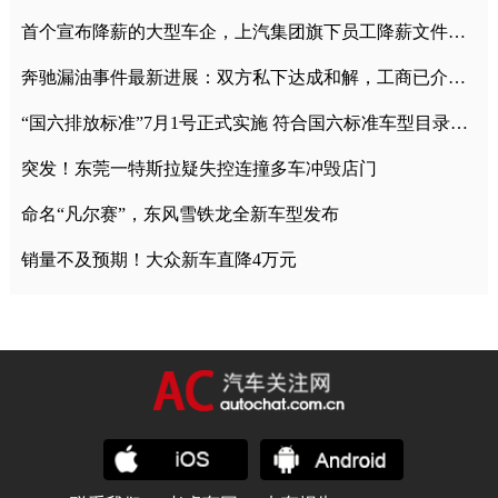
首个宣布降薪的大型车企，上汽集团旗下员工降薪文件曝光
奔驰漏油事件最新进展：双方私下达成和解，工商已介入调查
“国六排放标准”7月1号正式实施 符合国六标准车型目录一览
突发！东莞一特斯拉疑失控连撞多车冲毁店门
命名“凡尔赛”，东风雪铁龙全新车型发布
销量不及预期！大众新车直降4万元