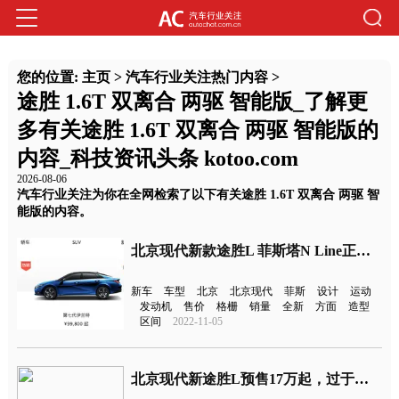
您的位置:
主页
>
汽车行业关注热门内容
>
途胜 1.6T 双离合 两驱 智能版_了解更
多有关途胜 1.6T 双离合 两驱 智能版的
内容_科技资讯头条 kotoo.com
2026-08-06
汽车行业关注为你在全网检索了以下有关途胜 1.6T 双离合 两驱 智
能版的内容。
北京现代新款途胜L 菲斯塔N Line正式上市
新车
车型
北京
北京现代
菲斯
设计
运动
发动机
售价
格栅
销量
全新
方面
造型
区间
2022-11-05
北京现代新途胜L预售17万起，过于自信么？