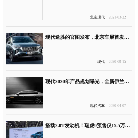
北京现代
2021-03-22
现代途胜的官图发布，北京车展首发明年国产
现代
2020-09-15
现代2020年产品规划曝光，全新伊兰特混动版年内发布
现代汽车
2020-04-07
搭载2.0T发动机！瑞虎9预售仅15.5万元起