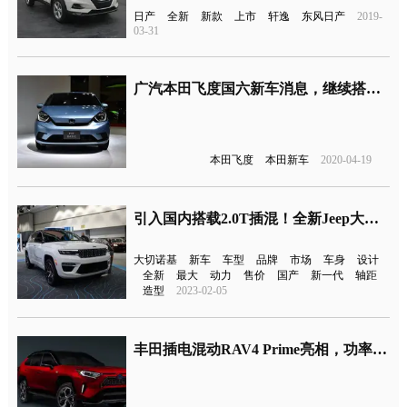
日产
全新
新款
上市
轩逸
东风日产
2019-
03-31
广汽本田飞度国六新车消息，继续搭载1.5L直列四缸发动机
本田飞度
本田新车
2020-04-19
引入国内搭载2.0T插混！全新Jeep大切诺基4xe发布
大切诺基
新车
车型
品牌
市场
车身
设计
全新
最大
动力
售价
国产
新一代
轴距
造型
2023-02-05
丰田插电混动RAV4 Prime亮相，功率提至302马力