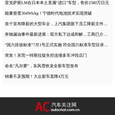
雷克萨斯LM在日本本土竟属“进口”车型，售价2580万日元
能量密度304Wh/kg！宁德时代电池技术实现突破
首个宣布降薪的大型车企，上汽集团旗下员工降薪文件曝光
奔驰漏油事件最新进展：双方私下达成和解，工商已介入调查
“国六排放标准”7月1号正式实施 符合国六标准车型目录一览
突发！东莞一特斯拉疑失控连撞多车冲毁店门
命名“凡尔赛”，东风雪铁龙全新车型发布
销量不及预期！大众新车直降4万元