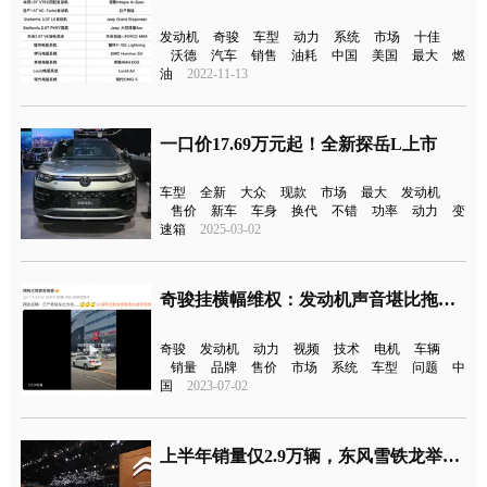
发动机
奇骏
车型
动力
系统
市场
十佳
沃德
汽车
销售
油耗
中国
美国
最大
燃
油
2022-11-13
一口价17.69万元起！全新探岳L上市
车型
全新
大众
现款
市场
最大
发动机
售价
新车
车身
换代
不错
功率
动力
变
速箱
2025-03-02
奇骏挂横幅维权：发动机声音堪比拖拉机
奇骏
发动机
动力
视频
技术
电机
车辆
销量
品牌
售价
市场
系统
车型
问题
中
国
2023-07-02
上半年销量仅2.9万辆，东风雪铁龙举步维艰