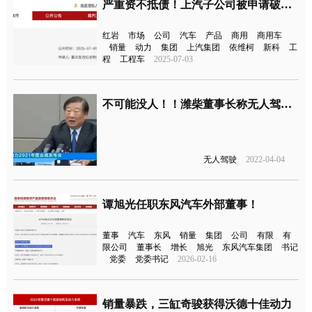
严重资不抵债！上汽子公司被申请破产重整
红岩
市场
公司
汽车
产品
商用
商用车
销量
动力
集团
上汽集团
依维柯
新科
工
程
工程车
2025-07-03
不可能没人！！潍柴董事长称无人驾驶是忽悠
无人驾驶
2022-04-04
谭旭光任职东风汽车外部董事！
董事
汽车
东风
销量
集团
公司
有限
有
限公司
董事长
增长
旭光
东风汽车集团
书记
党委
党委书记
2026-02-16
销量暴跌，三缸奇骏获得沃德十佳动力