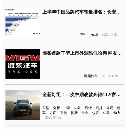
上半年中国品牌汽车销量排名：长安、一汽和潍柴实现同比增长
吉利
长城
2020-07-21
潍柴首款车型上市外观酷似哈弗 网友：终于有人抄袭哈弗了
潍柴汽车
2019-11-28
全新灯组！二次中期改款奔驰GLS官图发布
车型
全新
中期
内饰
设计
后排
外观
新
车
方面
系统
德斯
最大
仪表
功率
动力
2026-04-02