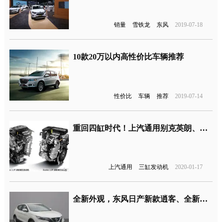
销量
雪铁龙
东风
2019-07-18
10款20万以内高性价比车辆推荐
性价比
车辆
推荐
2019-07-14
重回四缸时代！上汽通用别克英朗、科鲁泽新增1.5L四缸车型
上汽通用
三缸发动机
2020-01-17
全新外观，东风日产新款逍客、全新轩逸年内上市