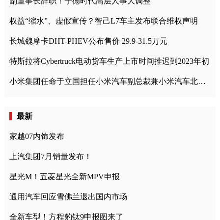
副董事长辞职！宁德时代高层人事大调整
权益“缩水”、虚假宣传？智己L7车主发布联合维权声明
长城魏摩卡DHT-PHEV公布售价 29.9-31.5万元
特斯拉将Cybertruck电动货车生产上市时间推迟到2023年初
小米集团任命于立国担任小米汽车副总裁兼小米汽车北京总部政委
最新
家越07内饰发布
上汽集团7月销量发布！
星光M！五菱星光全新MPV申报
通用汽车回应雪佛兰退出国内市场
全新车型！方程豹钛9申报图来了