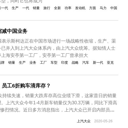
车型，同时它也将成为
新一代
生产
一代
销量
旅行
全新
功率
发动机
方面
马力
中国
缩减中国业务
信源表示斯柯达正在中国市场进行一场战略性收缩，生产、渠
务已并入到上汽大众体系内，由上汽大众统筹。据知情人士
停上海安亭第一工厂，安亭第一工厂曾承担大
品牌
销量
生产
业务
工厂
车型
印度
战略
汽车
新一代
亚克
，员工6折购车清库存？
大众持续失速，销量大跌库存高位业绩下滑，这家昔日的销量
。上汽大众今年1-4月新车销量仅为30.3万辆，同比下滑高
斩的惨烈情况。近日多方消息指出，上汽大众已开启内部员工6
众2020年内部员工6价购车的消息传遍网络，这是继去年
上汽大众
2020-05-26
折购车活动后，再一次开启“疯狂甩卖”模式，即使是6折优