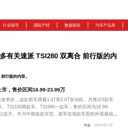
行业报导
国际产经
数据报告
汽车产品库
更多有关速派 TSI280 双离合 前行版的内
合 前行版的内容。
，售价区间16.99-23.99万
售价，这款新车搭载1.4T和2.0T发动机，共推出5款车
、TSI330两款车、TSI380一款车，售价区间为16.99-
全方位提升。作为中期改款车型，新车在现款车型的外观基础上
整，同时增添了诸多先进的科技配置，产品力及竞争力大幅
大众
2019-07-20