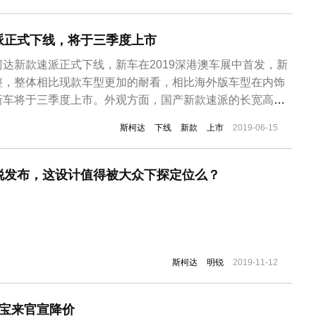
海外版车型的设计，全新的全LED大灯将作为标配出现在
派正式下线，将于三季度上市
达新款速派正式下线，新车在2019深港澳车展中首发，新
整，整体相比现款车型更加的耐看，相比海外版车型在内饰
新车将于三季度上市。外观方面，国产新款速派的长宽高分
1489mm，轴距2841mm。新车前脸的变化主要体现在前大灯组
斯柯达
下线
新款
上市
2019-06-15
，前进气格栅延续了直瀑式设计，前包围采用的贯穿式镀铬
一步拉...
锐发布，这设计值得被大众下探定位么？
斯柯达
明锐
2019-11-12
众宝来官宣降价