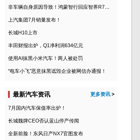
非车辆自身原因导致！鸿蒙智行回应智界R7起火事故
上汽集团7月销量发布！
长城H10上市
丰田财报出炉，Q1净利润634亿元
使用AI抹黑小米汽车！两人被处罚
“电车小飞”恶意抹黑诋毁企业被网信办通报！
最新汽车资讯
更多资讯
>
7月国内汽车保值率出炉！
长城魏牌CEO否认蓝山停产传闻
全新前脸！东风日产NX7官图发布