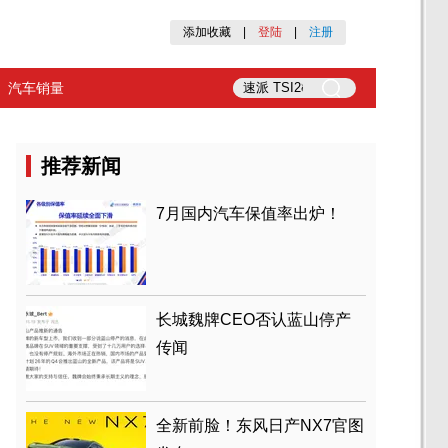
添加收藏
|
登陆
|
注册
汽车销量
推荐新闻
7月国内汽车保值率出炉！
长城魏牌CEO否认蓝山停产
传闻
全新前脸！东风日产NX7官图