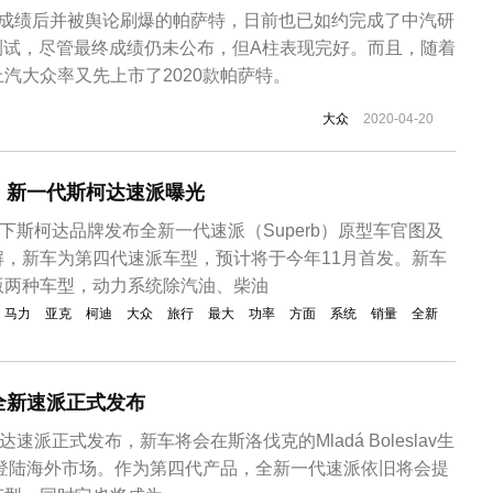
“爆冷”成绩后并被舆论刷爆的帕萨特，日前也已如约完成了中汽研
撞测试，尽管最终成绩仍未公布，但A柱表现完好。而且，随着
汽大众率又先上市了2020款帕萨特。
大众
2020-04-20
！新一代斯柯达速派曝光
旗下斯柯达品牌发布全新一代速派（Superb）原型车官图及
解，新车为第四代速派车型，预计将于今年11月首发。新车
版两种车型，动力系统除汽油、柴油
马力
亚克
柯迪
大众
旅行
最大
功率
方面
系统
销量
全新
全新速派正式发布
速派正式发布，新车将会在斯洛伐克的Mladá Boleslav生
式登陆海外市场。作为第四代产品，全新一代速派依旧将会提