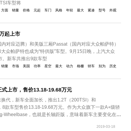
TSI车型将
方面
销量
价格
元起
车门
风格
年轻
最大
紧凑
型号
外观
9万起上市
（国内对应迈腾）和美版三厢Passat（国内对应大众帕萨特）
大众帕萨特也成为“特供版”车型。9月15日晚，上汽大众
上市。新车共推出9款车型
销量
市场
美国
功率
星空
最大
动力
格栅
轿车
别为
历史
上市，售价13.18-19.68万元
代，新车全面加长，推出1.2T（200TSI）和
车型，8款车型售价13.18-19.68万元。作为大众旗下一款A+级轿
g-Wheelbase，也就是长轴距版，意味着新车主要变化在于
步满足中国消费者的购车需求。
2019-03-18