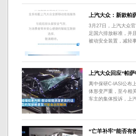
上汽大众：新款帕
3月27日，上汽大众
足国六排放标准，并
被动安全装置，减轻
还在配置上做出多项优
大屏、无线充电功能等
虽然新款在被动安全装
上汽大众回应“帕萨
离中保研C-IASI
体形变严重，至今相
车主的集体投诉，上汽
星评价标准开发，针
2019年12月24日
测评结果公布，在车内乘
“亡羊补牢”能否有