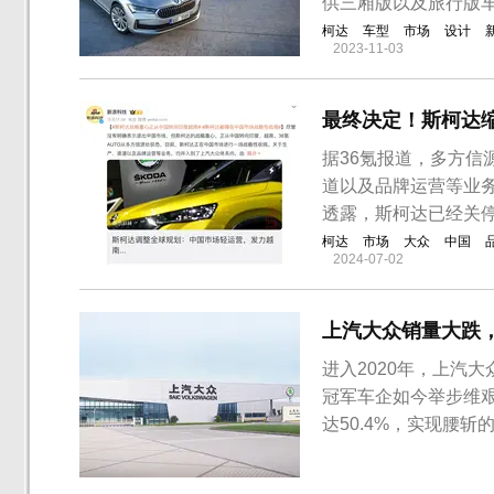
供三厢版以及旅行版
柯达
车型
市场
设计
2023-11-03
最终决定！斯柯达
据36氪报道，多方
道以及品牌运营等业
透露，斯柯达已经关
柯达
市场
大众
中国
2024-07-02
上汽大众销量大跌
进入2020年，上汽
冠军车企如今举步维艰
达50.4%，实现腰
折购车的举措。上汽大
国五切换国六时期的5