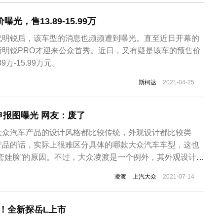
够...
光，售13.89-15.99万
代明锐后，该车型的消息也频频遭到曝光。直至近日开幕的
新明锐PRO才迎来公众首秀。近日，又有疑是该车的预售价
9万-15.99万元。
斯柯达
2021-04-25
报图曝光 网友：废了
大众汽车产品的设计风格都比较传统，外观设计都比较类
产品的话，实际上很难区分具体的哪款大众汽车车型，这也
套娃脸”的原因。不过，大众凌渡是一个例外，其外观设计与
的区别，这也是其销量比较不错的原因。近日，在最新一期
凌渡
上汽大众
2021-07-14
，我们获取到了全新一代大众凌渡的申报图，从全新凌渡的
样采用与在售大众车型不同的设...
起！全新探岳L上市