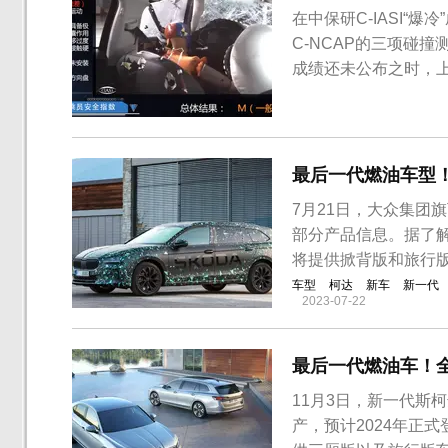
在中保研C-IASI
C-NCAP的三项碰
成绩还未公布之时，上
最后一代燃油车型
7月21日，大众集团
部分产品信息。据了
将提供掀背版和旅行
车型
柯达
新车
新一代
2023-07-22
最后一代燃油车！
11月3日，新一代斯柯达
产，预计2024年正