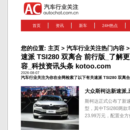
首页
资讯
新车
24H热点
您的位置:
主页
>
汽车行业关注热门内容
>
速派 TSI280 双离合 前行版_了解
容_科技资讯头条 kotoo.com
2026-08-07
汽车行业关注为你在全网检索了以下有关速派 TSI280 双离
大众斯柯达新速派上市
斯柯达正式公布了新速派
型，其中TSI280两款车
23.99万元，配置
对细节进行了优化调