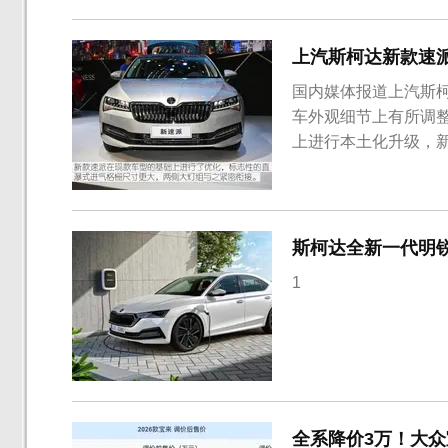
提升。新车整体延续了
新车之上，同时...
上汽斯柯达新款速
国内媒体报道上汽斯柯
车外观细节上有所调
上进行本土化升级，
别为4869/1865/
和保险杠造型的微调
装饰条和日间行车灯组进
斯柯达全新一代明
1
全系降价3万！大