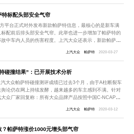
萨特标配头部安全气帘
官方平台正式对外发布新款帕萨特信息，最核心的是新车满
且标配前后排头部安全气帘。此举也进一步增加了帕萨特的
事故中车内人员的伤害程度。上汽大众还表示，新款帕萨特
化，升级了移动在线服务，中高配置车型上增加了9.2英寸
上汽大众
帕萨特
2020-03-27
，并且近期帕萨特2020款已陆续到店，即将上市。不过，
置上作出了优化，但上...
特碰撞结果”：已开展技术分析
公布上汽大众帕萨特碰撞测评成绩已过去3个月，由于A柱断裂车
关舆论仍在网上持续发酵，越来越多的车主感到不满。针对
大众厂家回复称：所有大众品牌产品按照中国C-NCAP五
对此次某细分项评测成绩不佳，已第一时间开展技术分析。
上汽大众
帕萨特
2020-03-12
，上汽大众汽车有限公司生产的大众帕萨特车型的中保研C-IASI
员...
救？帕萨特涨价1000元增头部气帘