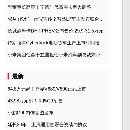
副董事长辞职！宁德时代高层人事大调整
权益“缩水”、虚假宣传？智己L7车主发布联合维权声明
长城魏摩卡DHT-PHEV公布售价 29.9-31.5万元
特斯拉将Cybertruck电动货车生产上市时间推迟到2023年初
小米集团任命于立国担任小米汽车副总裁兼小米汽车北京总部政委
最新
64.8万元起！尊界V680/V800正式上市
43.98万元起！享界G9预售
小鹏G9L内饰官图发布
延长20年！上汽通用签署合资续约协议