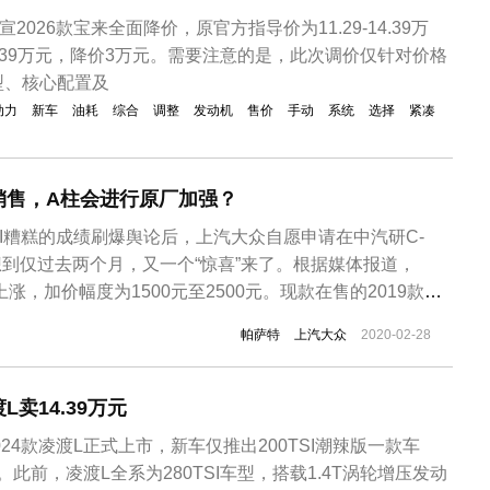
2026款宝来全面降价，原官方指导价为11.29-14.39万
11.39万元，降价3万元。需要注意的是，此次调价仅针对价格
型、核心配置及
动力
新车
油耗
综合
调整
发动机
售价
手动
系统
选择
紧凑
销售，A柱会进行原厂加强？
ASI糟糕的成绩刷爆舆论后，上汽大众自愿申请在中汽研C-
想到仅过去两个月，又一个“惊喜”来了。根据媒体报道，
上涨，加价幅度为1500元至2500元。现款在售的2019款帕
市，推出搭载1.4T发动机的280 TSI车型，以及搭载2.0T动
帕萨特
上汽大众
2020-02-28
TSI车型，售价区间为18.49—28.29万元。...
L卖14.39万元
024款凌渡L正式上市，新车仅推出200TSI潮辣版一款车
元。此前，凌渡L全系为280TSI车型，搭载1.4T涡轮增压发动