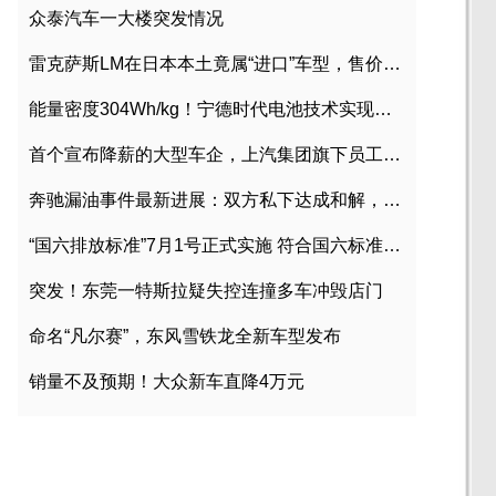
众泰汽车一大楼突发情况
雷克萨斯LM在日本本土竟属“进口”车型，售价2580万日元
能量密度304Wh/kg！宁德时代电池技术实现突破
首个宣布降薪的大型车企，上汽集团旗下员工降薪文件曝光
奔驰漏油事件最新进展：双方私下达成和解，工商已介入调查
“国六排放标准”7月1号正式实施 符合国六标准车型目录一览
突发！东莞一特斯拉疑失控连撞多车冲毁店门
命名“凡尔赛”，东风雪铁龙全新车型发布
销量不及预期！大众新车直降4万元