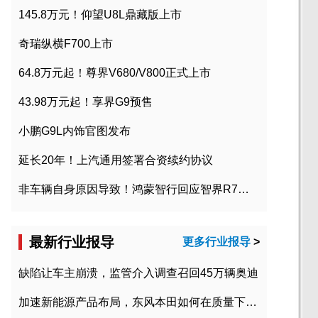
145.8万元！仰望U8L鼎藏版上市
奇瑞纵横F700上市
64.8万元起！尊界V680/V800正式上市
43.98万元起！享界G9预售
小鹏G9L内饰官图发布
延长20年！上汽通用签署合资续约协议
非车辆自身原因导致！鸿蒙智行回应智界R7起火事故
最新行业报导
更多行业报导
>
缺陷让车主崩溃，监管介入调查召回45万辆奥迪
加速新能源产品布局，东风本田如何在质量下转型？