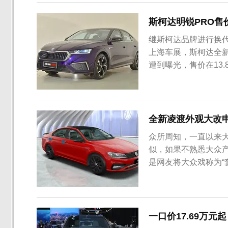
惠且不及去年，但也有足
斯柯达明锐PRO售价曝
继斯柯达品牌进行换
上海车展，斯柯达全
遭到曝光，售价在13.8
全新凌渡外观大改申
众所周知，一直以来
似，如果不熟悉大众
是网友将大众戏称为“
其它大众车型有明显
的工信部申报目录上
整体表现来看，新车同
一口价17.69万元