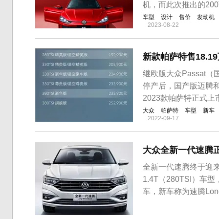
机，而此次推出的200
车型
设计
售价
发动机
2023-08-22
新款帕萨特售18.1
继欧版大众Passat
停产后，国产版迈腾和
2023款帕萨特正式
大众
帕萨特
车型
新车
2022-09-17
大众全新一代速腾正式
全新一代速腾终于迎来换
1.4T（280TSI）
车，新车称为速腾Lon
车身尺寸方面，进一