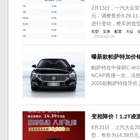
2月13日，一汽大众官宣
元，调整售价8.29-
进行变动，整车的造
车型
宝来
配置
大众
2026-02-16
曝新款帕萨特加价
帕萨特在中保研C-I
NCAP再撞一次，没
2020款帕萨特指导价
萨特于2018年10月上
力的330 TSI和380 
变相降价！1.2T凌渡
8月21日，上汽大众2
型，售价为14.39万