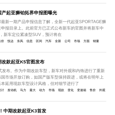
理条例实施办法》...
国产起亚狮铂拓界申报图曝光
最新一期产品申报信息了解，全新一代起亚SPORTAGE狮
在申报目录上。此前官方已正式公布新车的官图并将新车中
”，新车定位紧凑型SUV，预计将在
售价
悦达
东风
信息
区间
汽车
全新
公司
市场
方面
销量
改款起亚K5官图发布
正式发布。作为中期改款车型，新车对外观和内饰进行了重新
韩国市场开放订购，如国产版车型保持跟进，或将在明年上
基本延用现款车型设计风格，但对细节进行了
设计
发动机
马力
最大
动力
市场
现款
变化
变速箱
售价
外观
辆！中期改款起亚K3首发