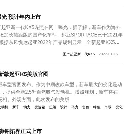
45mm，轴距2670mm。内饰方面延续比较简洁的设计，使用大尺
曝光 预计年内上市
起亚新一代KX5谍照在网上曝光，据了解，新车作为海外
GE加长轴距版的国产化车型，起亚SPORTAGE已于2021年
根据东风悦达起亚2022年产品规划显示，全新起亚KX5、
傲跑等将在2022年内国产，同时起亚EV6也将在2022年实现
国产起亚新一代KX5
2022-01-16
亚新一代KX5将在2022年内上市。在外观造型上，根据网
！新款起亚K5美版官图
美版车型官图发布。作为中期改款车型，新车最大的变化是动
动机，提供全新2.5升自然吸气发动机。按照规划，新车将在
式亮相。外观方面，此次发布的美版
发动机
新车
动力
变速箱
扭矩
设计
马力
售价
峰值
市场
变化
亚狮铂拓界正式上市