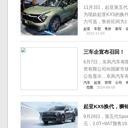
11月3日，起亚第五代
为现款起亚KX5的换代车型
力可选，售价区间为1
起亚
车型
售价
新车
2022-11-03
三车企宣布召回！
6月7日，东风汽车
资有限公司向国家市
公告显示，东风汽车
汽车
起亚
管理
公司
范围
2024-06-08
起亚KX5换代，狮铂
9月28日，第五代Spo
元，2.0T+8AT预售1