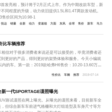
K3首发亮相，预计将于2月正式上市。作为中期改款车型，新
不同程度的升级，动力依旧提供1.5L和1.4T两款发动机。
价区间为10.98-1
悦达
销量
全新
动力
变速箱
方面
东风
全球
售价
新车
马力
性价比车辆推荐
汽车相信对于很多消费者来说还是可以接受的，毕竟消费者还
买到更好的产品，得到更好的架势体验和服务。今天小编就
内的车。第一款：2019款哈弗H6售价：10.20-13.60万作
19款哈弗H6在内饰上做了很大升级，应该会得到更多国人的
性价比
车辆
推荐
2019-07-14
稳打稳扎的车型，感觉比20万的合资品牌还要豪华。从外观
新一代SPORTAGE谍照曝光
SUV路试谍照在网上曝光。从曝光的谍照来看，目前新车全
装，但综合新车车前进气格栅和大灯组造型及车身尺寸等方