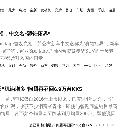
预售
最大
电动
全新
发动机
品牌
售价
市场
方面
系统
销量
e亮相，中文名“狮铂拓界”
portage首发亮相，并公布新车中文名称为“狮铂拓界”，新车
了解，起亚Sportage是国内合资紧凑型SUV的一员老
车型都曾引入国内同堂
东风
设计
全新
售价
新车
销售
动力
国产
一代
区间
品牌
“机油增多”问题再召回6.9万台KX5
一的起亚KX5自2016年上市以来，已度过4年之久，当时
位的外观，收获不少消费者青睐，即使与智跑同堂销售最高
台的销量，然而如今销量甚至跌落到月销量200台。即使说因为
原因导致其销量不断下滑，但没有质量车型又怎么能换来销
起亚因“机油增多”问题再召回6.9万台KX5
2019-10-18
达起亚汽车有限公司根据《缺陷汽车产品召回管理条例》和