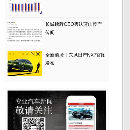
长城魏牌CEO否认蓝山停产
传闻
全新前脸！东风日产NX7官图
发布