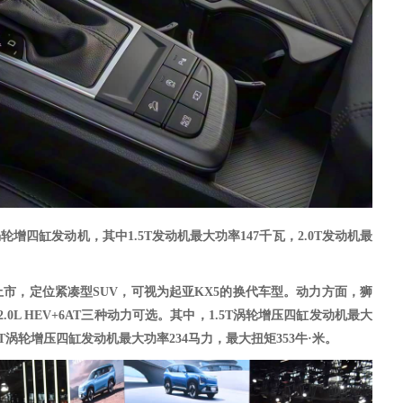
0T涡轮增四缸发动机，其中1.5T发动机最大功率147千瓦，2.0T发动机最
正式上市，定位紧凑型SUV，可视为起亚KX5的换代车型。动力方面，狮
以及2.0L HEV+6AT三种动力可选。其中，1.5T涡轮增压四缸发动机最大
.0T涡轮增压四缸发动机最大功率234马力，最大扭矩353牛·米。