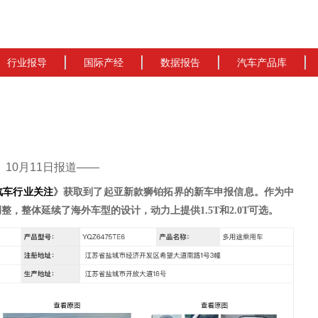
行业报导
国际产经
数据报告
汽车产品库
cn）10月11日报道——
汽车行业关注
》获取到了
起亚新款狮铂拓界
的新车申报信息。作为
中
调整，整体延续了海外车型的设计，
动力上提供
1.5T和2.0T可选。