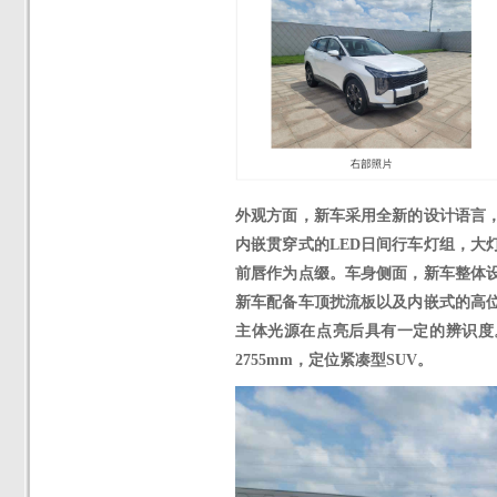
外观方面，新车采用全新的设计语言
内嵌贯穿式的
LED日间行车灯组，大
前唇作为点缀。
车身侧面，新车整体
新车配备车顶扰流板以及内嵌式的高
主体光源在点亮后具有一定的辨识度
2755mm
，
定位紧凑型
SUV
。