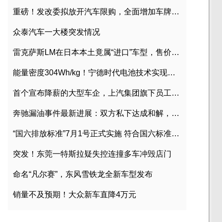
重磅！发改委拟放开汽车限购，全面增加车牌指标
众泰汽车一大楼突发情况
雷克萨斯LM在日本本土竟属“进口”车型，售价2580万日元
能量密度304Wh/kg！宁德时代电池技术实现突破
首个宣布降薪的大型车企，上汽集团旗下员工降薪文件曝光
奔驰漏油事件最新进展：双方私下达成和解，工商已介入调查
“国六排放标准”7月1号正式实施 符合国六标准车型目录一览
突发！东莞一特斯拉疑失控连撞多车冲毁店门
命名“凡尔赛”，东风雪铁龙全新车型发布
销量不及预期！大众新车直降4万元