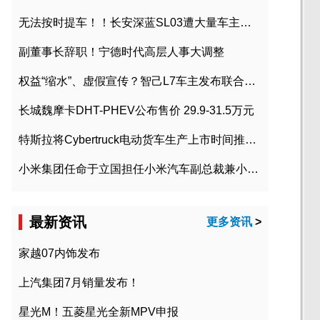
无法按时提车！！长安深蓝SL03遭大量车主投诉
副董事长辞职！宁德时代高层人事大调整
权益“缩水”、虚假宣传？智己L7车主发布联合维权声明
长城魏摩卡DHT-PHEV公布售价 29.9-31.5万元
特斯拉将Cybertruck电动货车生产上市时间推迟到2023年初
小米集团任命于立国担任小米汽车副总裁兼小米汽车北京总部政委
最新资讯
更多资讯
>
家越07内饰发布
上汽集团7月销量发布！
星光M！五菱星光全新MPV申报