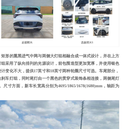
，
矩形的熏黑进气中网与两侧大灯组相融合成一体式设计，并在上方
灯组采用了纵向排列的光源设计
，
前包围造型更加宽厚，并使用银色
设计变化不大，
提供
17英寸和18英寸两种轮圈尺寸可选。
车尾部分
，
位刹车灯组，同时尾灯由一个黑色的贯穿式装饰条相连接，两侧尾灯
。尺寸方面，新车长宽高分别为
4695/1865/1678(1680)mm，轴距为