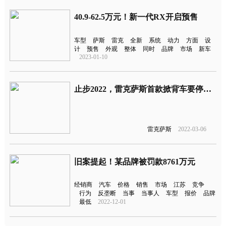
40.9-62.5万元！新一代RX开启预售
车型
萨斯
雷克
全新
系统
动力
方面
设
计
预售
外观
整体
同时
品牌
市场
新车
2023-01-10
止步2022，雷克萨斯首款掀背车要停产了
雷克萨斯
2022-03-06
旧案提起！某品牌被罚款8761万元
经销商
汽车
价格
销售
市场
江苏
竞争
行为
反垄断
当事
当事人
车型
报价
品牌
最低
2022-12-01