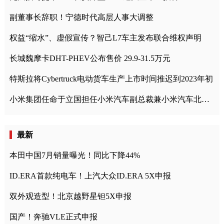
副董事长辞职！宁德时代高层人事大调整
权益“缩水”、虚假宣传？智己L7车主发布联合维权声明
长城魏摩卡DHT-PHEV公布售价 29.9-31.5万元
特斯拉将Cybertruck电动货车生产上市时间推迟到2023年初
小米集团任命于立国担任小米汽车副总裁兼小米汽车北京总部政委
最新
本田中国7月销量曝光！同比下降44%
ID.ERA首款纯电车！上汽大众ID.ERA 5X申报
双外观造型！北京越野星钽5X申报
国产！奔驰VLE正式申报