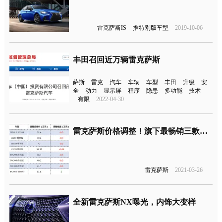
雷克萨斯IS
推特别版车型
2019-10-06
丰田召回近万辆雷克萨斯
萨斯
雷克
汽车
车辆
车型
丰田
升级
安
全
动力
显示屏
程序
隐患
多功能
技术
有限
2022-04-30
雷克萨斯价格调整！旗下最畅销三款车型降3000涨2万
雷克萨斯
2021-03-26
全新雷克萨斯NX曝光，内饰大变样