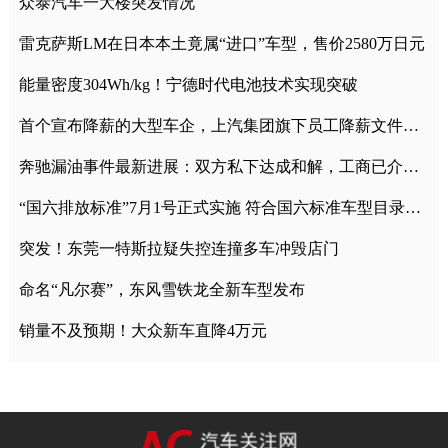
众泰汽车一大楼突发情况
雷克萨斯LM在日本本土竟属“进口”车型，售价2580万日元
能量密度304Wh/kg！宁德时代电池技术实现突破
首个宣布降薪的大型车企，上汽集团旗下员工降薪文件曝光
奔驰漏油事件最新进展：双方私下达成和解，工商已介入调查
“国六排放标准”7月1号正式实施 符合国六标准车型目录一览
突发！东莞一特斯拉疑失控连撞多车冲毁店门
命名“凡尔赛”，东风雪铁龙全新车型发布
销量不及预期！大众新车直降4万元