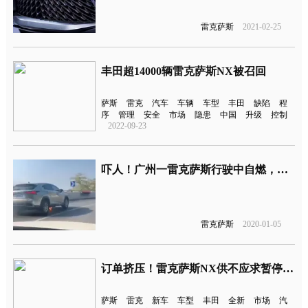
雷克萨斯
2021-02-25
丰田超14000辆雷克萨斯NX被召回
萨斯
雷克
汽车
车辆
车型
丰田
缺陷
程
序
管理
安全
市场
隐患
中国
升级
控制
2022-09-23
吓人！广州一雷克萨斯行驶中自燃，连续爆炸起火直至烧毁
雷克萨斯
2020-01-05
​订单挤压！雷克萨斯NX供不应求暂停订单
萨斯
雷克
新车
车型
丰田
全新
市场
汽