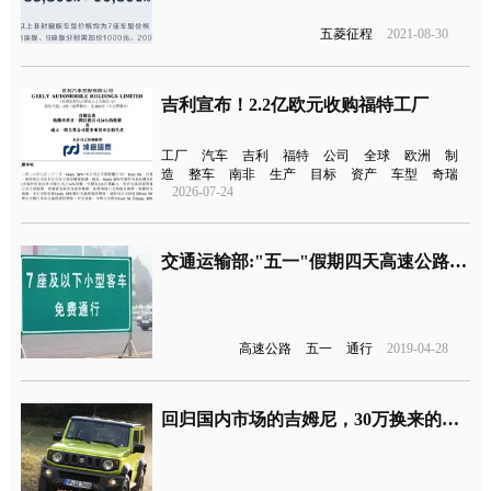
五菱征程
2021-08-30
吉利宣布！2.2亿欧元收购福特工厂
工厂
汽车
吉利
福特
公司
全球
欧洲
制
造
整车
南非
生产
目标
资产
车型
奇瑞
2026-07-24
交通运输部:"五一"假期四天高速公路全部免费通行
高速公路
五一
通行
2019-04-28
回归国内市场的吉姆尼，30万换来的配置都是手动