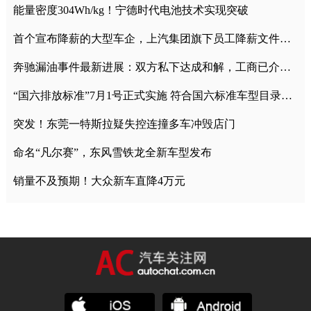
能量密度304Wh/kg！宁德时代电池技术实现突破
首个宣布降薪的大型车企，上汽集团旗下员工降薪文件曝光
奔驰漏油事件最新进展：双方私下达成和解，工商已介入调查
“国六排放标准”7月1号正式实施 符合国六标准车型目录一览
突发！东莞一特斯拉疑失控连撞多车冲毁店门
命名“凡尔赛”，东风雪铁龙全新车型发布
销量不及预期！大众新车直降4万元