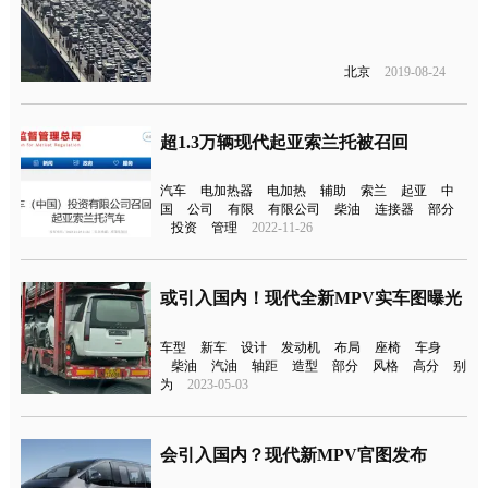
北京
2019-08-24
超1.3万辆现代起亚索兰托被召回
汽车
电加热器
电加热
辅助
索兰
起亚
中
国
公司
有限
有限公司
柴油
连接器
部分
投资
管理
2022-11-26
或引入国内！现代全新MPV实车图曝光
车型
新车
设计
发动机
布局
座椅
车身
柴油
汽油
轴距
造型
部分
风格
高分
别
为
2023-05-03
会引入国内？现代新MPV官图发布