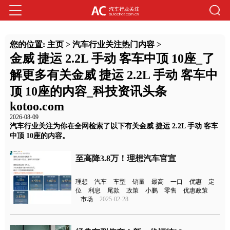
您的位置:
主页
>
汽车行业关注热门内容
>
金威 捷运 2.2L 手动 客车中顶 10座_了
解更多有关金威 捷运 2.2L 手动 客车中
顶 10座的内容_科技资讯头条
kotoo.com
2026-08-09
汽车行业关注为你在全网检索了以下有关金威 捷运 2.2L 手动 客车
中顶 10座的内容。
至高降3.8万！理想汽车官宣
理想
汽车
车型
销量
最高
一口
优惠
定
位
利息
尾款
政策
小鹏
零售
优惠政策
市场
2025-02-28