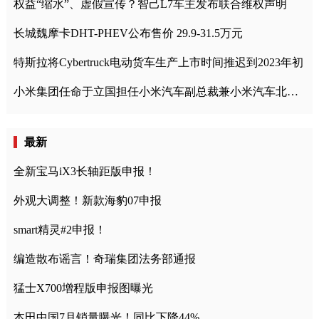
权益“缩水”、虚假宣传？智己L7车主发布联合维权声明
长城魏摩卡DHT-PHEV公布售价 29.9-31.5万元
特斯拉将Cybertruck电动货车生产上市时间推迟到2023年初
小米集团任命于立国担任小米汽车副总裁兼小米汽车北京总部政委
最新
全新宝马iX3长轴距版申报！
外观大调整！新款海豹07申报
smart精灵#2申报！
编造散布谣言！奇瑞集团法务部通报
猛士X700增程版申报图曝光
本田中国7月销量曝光！同比下降44%