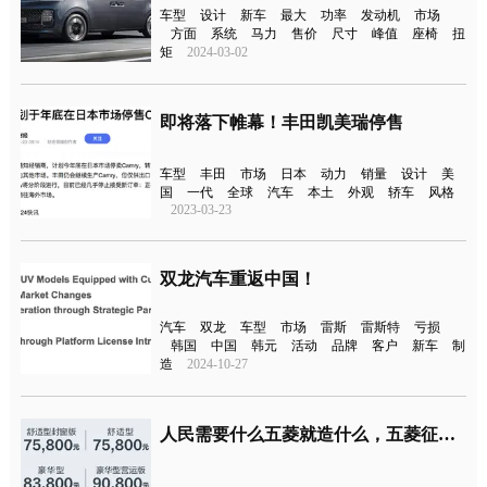
车型
设计
新车
最大
功率
发动机
市场
方面
系统
马力
售价
尺寸
峰值
座椅
扭
矩
2024-03-02
即将落下帷幕！丰田凯美瑞停售
车型
丰田
市场
日本
动力
销量
设计
美
国
一代
全球
汽车
本土
外观
轿车
风格
2023-03-23
双龙汽车重返中国！
汽车
双龙
车型
市场
雷斯
雷斯特
亏损
韩国
中国
韩元
活动
品牌
客户
新车
制
造
2024-10-27
人民需要什么五菱就造什么，五菱征程上市