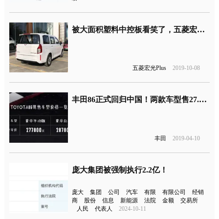
被大面积塑料中控板看笑了，五菱宏光Plus将于本月上市
五菱宏光Plus
2019-10-08
丰田86正式回归中国！两款车型售27.78、28.78万
丰田
2019-04-10
庞大集团被强制执行2.2亿！
庞大
集团
公司
汽车
有限
有限公司
经销
商
股份
信息
新能源
法院
金额
交易所
人民
代表人
2024-10-11