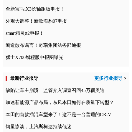
全新宝马iX3长轴距版申报！
外观大调整！新款海豹07申报
smart精灵#2申报！
编造散布谣言！奇瑞集团法务部通报
猛士X700增程版申报图曝光
最新行业报导
更多行业报导
>
缺陷让车主崩溃，监管介入调查召回45万辆奥迪
加速新能源产品布局，东风本田如何在质量下转型？
本田的首款插混车型来了！这不是一台普通的CR-V
销量惨淡，上汽斯柯达持续低迷