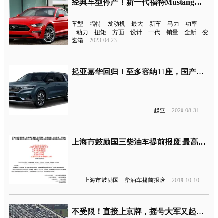
经典车型停产！新一代福特Mustang或今年引入国内
车型
福特
发动机
最大
新车
马力
功率
动力
扭矩
方面
设计
一代
销量
全新
变
速箱
2023-04-23
起亚嘉华回归！至多容纳11座，国产化还要等
起亚
2020-08-31
上海市鼓励国三柴油车提前报废 最高可获11万元补贴
上海市鼓励国三柴油车提前报废
2019-10-10
不受限！直接上京牌，摇号大军又起新招术