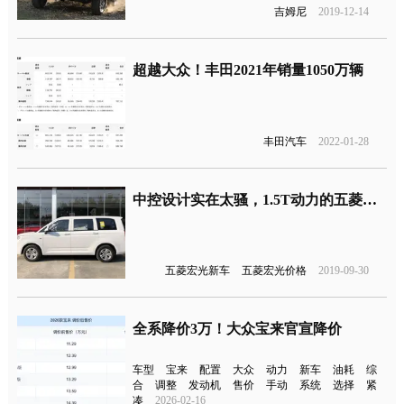
吉姆尼
2019-12-14
超越大众！丰田2021年销量1050万辆
丰田汽车
2022-01-28
中控设计实在太骚，1.5T动力的五菱宏光Plus来了
五菱宏光新车
五菱宏光价格
2019-09-30
全系降价3万！大众宝来官宣降价
车型
宝来
配置
大众
动力
新车
油耗
综
合
调整
发动机
售价
手动
系统
选择
紧
凑
2026-02-16