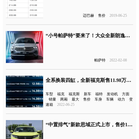
迈巴赫
售价
2019-06-25
“小号帕萨特”要来了！大众全新朗逸官图发布
帕萨特
2022-02-08
全系换装四缸，全新福克斯售11.98万元起
车型
福克
福克斯
新车
福特
发动机
方面
销量
两厢
最大
售价
车身
车辆
动力
变
速箱
2022-06-25
“中置排气”新款思域正式上市，售价11.99-16.99万元