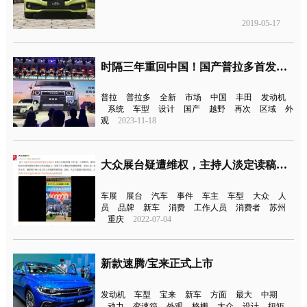
2019-05-17
时隔三年重回中国！国产普拉多首发亮相
普拉
普拉多
全新
市场
中国
丰田
发动机
系统
车型
设计
国产
越野
再次
区域
外
观
2023-11-18
大众展台疑遭维权，主持人淡定读稿引关注
车展
展台
汽车
事件
车主
车型
大众
人
员
品牌
新车
消费
工作人员
消费者
苏州
重庆
2022-07-04
新款速腾/宝来正式上市
发动机
车型
宝来
新车
方面
最大
中期
动力
变速箱
外观
格栅
大众
设计
扭矩