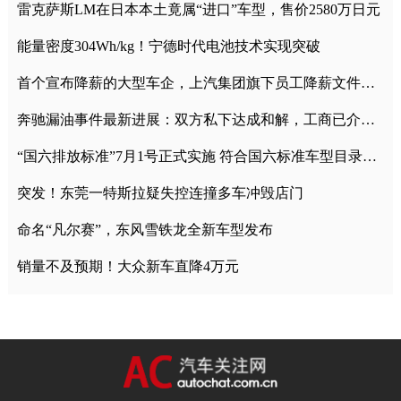
雷克萨斯LM在日本本土竟属“进口”车型，售价2580万日元
能量密度304Wh/kg！宁德时代电池技术实现突破
首个宣布降薪的大型车企，上汽集团旗下员工降薪文件曝光
奔驰漏油事件最新进展：双方私下达成和解，工商已介入调查
“国六排放标准”7月1号正式实施 符合国六标准车型目录一览
突发！东莞一特斯拉疑失控连撞多车冲毁店门
命名“凡尔赛”，东风雪铁龙全新车型发布
销量不及预期！大众新车直降4万元