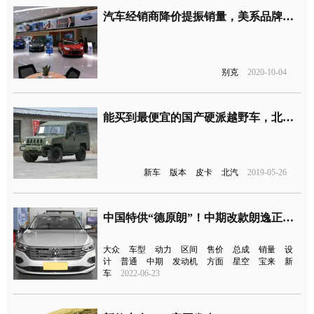
汽车经销商降价提振销量，美系品牌优惠最大
别克
2020-10-04
能买到最便宜的国产硬派越野车，北汽制造勇士新车型上市
新车
版本
皮卡
北汽
2019-05-26
中国特供“德原朗”！中期改款朗逸正式上市
大众
车型
动力
区间
售价
总成
销量
设
计
普通
中期
发动机
方面
星空
宝来
新
车
2022-06-23