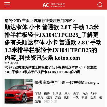
您的位置:
主页
>
汽车行业关注热门内容
>
顺达窄体 小卡 普通款 2.8T 手动 3.3米
排半栏板轻卡JX1041TPCB25_了解更
多有关顺达窄体 小卡 普通款 2.8T 手动
3.3米排半栏板轻卡JX1041TPCB25的
内容_科技资讯头条 kotoo.com
2026-08-10
汽车行业关注为你在全网检索了以下有关顺达窄体 小卡 普通款
2.8T 手动 3.3米排半栏板轻卡JX1041TPCB25的内容。
经典车型停产！新一代福特Mustang或今年引入国内
车型
福特
发动机
最大
新车
马力
功率
动力
扭矩
方面
设计
一代
销量
全新
变
速箱
2023-04-23