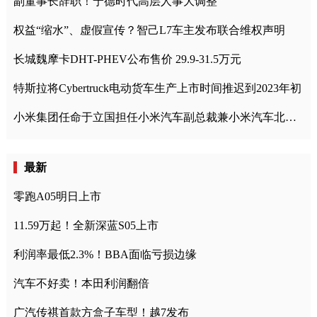
副董事长辞职！宁德时代高层人事大调整
权益“缩水”、虚假宣传？智己L7车主发布联合维权声明
长城魏摩卡DHT-PHEV公布售价 29.9-31.5万元
特斯拉将Cybertruck电动货车生产上市时间推迟到2023年初
小米集团任命于立国担任小米汽车副总裁兼小米汽车北京总部政委
最新
零跑A05明日上市
11.59万起！全新深蓝S05上市
利润率最低2.3%！BBA面临亏损边缘
汽车不好卖！本田利润翻倍
广汽传祺首款方盒子车型！越7发布