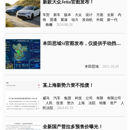
新款大众Jetta官图发布！
车型
新车
版本
大众
设计
方面
全新
内
饰
普通
紧凑
动力
发动机
外观
新一代
格栅
2024-06-26
本田思域Si官图发布，仅提供手动挡版本
本田思域
2021-10-20
某上海新势力资不抵债！
威马
汽车
集团
科技
公司
有限
有限公司
人民
投资
势力
上海
法院
销量
资产
人
民法院
2024-01-19
全新国产普拉多预售价曝光！