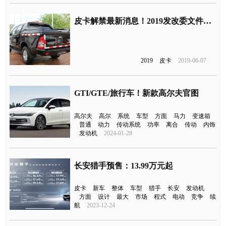
皮卡解禁最新消息！2019发改委文件：鼓励部分城市加快取消皮卡进城限制
2019
皮卡
2019-06-07
GTI/GTE/旅行车！新款高尔夫官图
高尔夫
高尔
系统
车型
方面
马力
变速箱
普通
动力
传动系统
功率
离合
传动
内饰
发动机
2024-01-28
长安猎手预售：13.99万元起
皮卡
新车
整体
车型
猎手
长安
发动机
方面
设计
最大
市场
程式
电动
竞争
续
航
2023-12-24