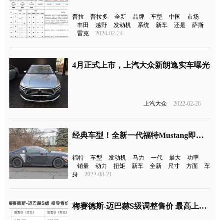
普拉
普拉多
全新
品牌
车型
中国
市场
丰田
越野
发动机
系统
新车
还是
萨斯
雷克
2024-02-24
4月正式上市，上汽大众新朗逸实车曝光
上汽大众
2022-02-26
经典车型！全新一代福特Mustang即将首发
福特
车型
发动机
马力
一代
最大
功率
销量
动力
扭矩
新车
全新
尺寸
方面
车
身
2022-08-21
梅赛德斯-迈巴赫S级调整售价 最高上涨到10万