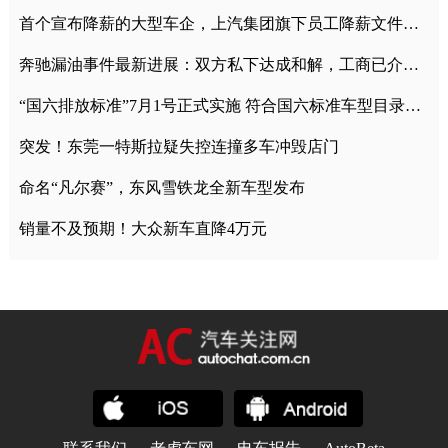
首个宣布降薪的大型车企，上汽集团旗下员工降薪文件曝光
奔驰漏油事件最新进展：双方私下达成和解，工商已介入调查
“国六排放标准”7月1号正式实施 符合国六标准车型目录一览
突发！东莞一特斯拉疑失控连撞多车冲毁店门
命名“凡尔赛”，东风雪铁龙全新车型发布
销量不及预期！大众新车直降4万元