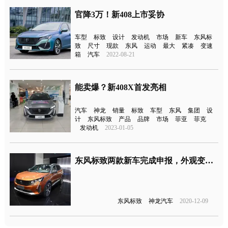
官降3万！新408上市妥协
车型
标致
设计
发动机
市场
新车
东风标
致
尺寸
现款
东风
运动
最大
紧凑
变速
箱
汽车
2022-08-21
能卖爆？新408X首发亮相
汽车
神龙
销量
标致
车型
东风
集团
设
计
东风标致
产品
品牌
市场
菲亚
菲克
发动机
2023-01-05
东风标致两款新车完成申报，外观变了！
东风标致
神龙汽车
2020-12-09