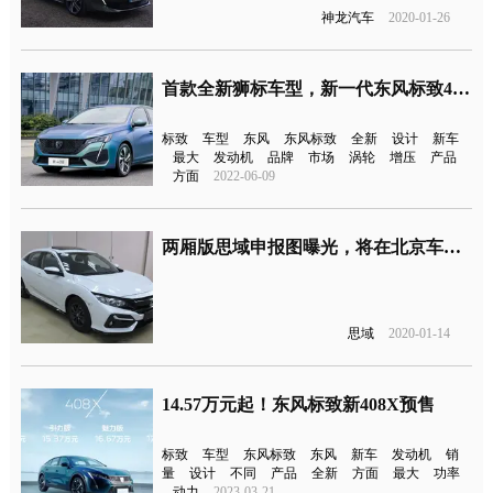
神龙汽车
2020-01-26
首款全新狮标车型，新一代东风标致408发布
标致
车型
东风
东风标致
全新
设计
新车
最大
发动机
品牌
市场
涡轮
增压
产品
方面
2022-06-09
两厢版思域申报图曝光，将在北京车展首发亮相
思域
2020-01-14
14.57万元起！东风标致新408X预售
标致
车型
东风标致
东风
新车
发动机
销
量
设计
不同
产品
全新
方面
最大
功率
动力
2023-03-21