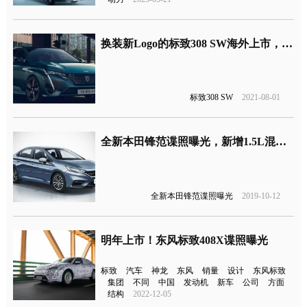
换装新Logo的标致308 SW海外上市，能否打开海外市场？
标致308 SW
2021-08-01
全新本田锋范谍照曝光，新增1.5L混动版本
全新本田锋范谍照曝光
2019-10-12
明年上市！东风标致408X谍照曝光
标致
汽车
神龙
东风
销量
设计
东风标致
集团
不同
中国
发动机
新车
公司
方面
结构
2022-12-05