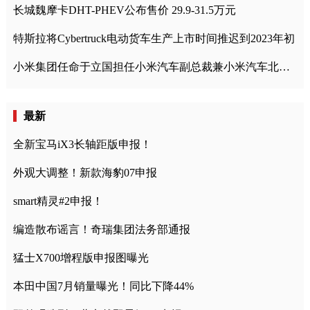
长城魏摩卡DHT-PHEV公布售价 29.9-31.5万元
特斯拉将Cybertruck电动货车生产上市时间推迟到2023年初
小米集团任命于立国担任小米汽车副总裁兼小米汽车北京总部政委
最新
全新宝马iX3长轴距版申报！
外观大调整！新款海豹07申报
smart精灵#2申报！
编造散布谣言！奇瑞集团法务部通报
猛士X700增程版申报图曝光
本田中国7月销量曝光！同比下降44%