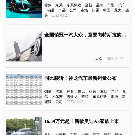
标致
东风
东风标致
全新
品牌
车型
汽车
销量
产品
公司
市场
问题
中国
最大
还
是
2022-05-27
全国销冠一汽大众，竟要向特斯拉购买新能源积分？
大众
2021-04-02
同比腰斩！神龙汽车最新销量公布
销量
汽车
神龙
东风
标致
车型
产品
凡
尔
凡尔赛
雪铁龙
营销
东风标致
市场
新
能源
公司
2023-10-15
16.59万元起！新款奥迪A3家族上市
奥迪
发动机
车型
全新
宝马
新车
设计