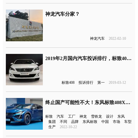
神龙汽车分家？
神龙汽车
2022-02-10
2019年2月国内汽车投诉排行，标致408轮胎开裂投诉位居第一！
标致408
投诉排行
第一
2019-03-12
终止国产可能性不大！东风标致408X即将发布
标致
汽车
工厂
神龙
雪铁龙
设计
东风
集团
不同
品牌
东风标致
中国
市场
车型
生产
2022-10-22