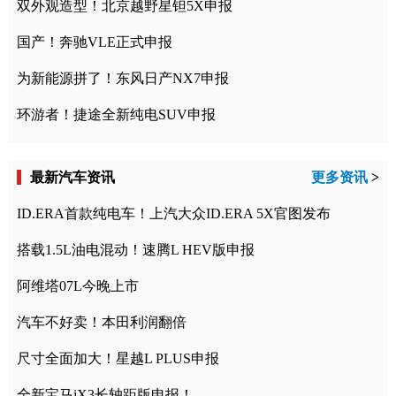
双外观造型！北京越野星钽5X申报
国产！奔驰VLE正式申报
为新能源拼了！东风日产NX7申报
环游者！捷途全新纯电SUV申报
最新汽车资讯
更多资讯
>
ID.ERA首款纯电车！上汽大众ID.ERA 5X官图发布
搭载1.5L油电混动！速腾L HEV版申报
阿维塔07L今晚上市
汽车不好卖！本田利润翻倍
尺寸全面加大！星越L PLUS申报
全新宝马iX3长轴距版申报！