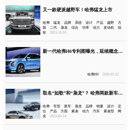
又一款硬派越野车！哈弗猛龙上市
哈弗
猛龙
品牌
系统
设计
产品
越野
方
面
二代
枭龙
综合
功率
动力
发动机
扭
矩
2023-10-10
新一代哈弗H6专利图曝光，延续概念车型设计
哈弗H6
2020-05-22
取名“如歌”和“枭龙”？ 哈弗两款新车官图/申报图曝光
哈弗
车型
新车
枭龙
品牌
销量
设计
定
位
产品
方面
紧凑
动力
汽车
紧凑型
网
友
2023-02-14