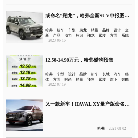
或命名“翔龙”，哈弗全新SUV申报图曝光
哈弗
新车
车型
枭龙
销量
品牌
设计
全
新
产品
动力
标识
翔龙
紧凑
方面
系统
2023-06-16
12.58-14.98万元，哈弗酷狗预售
哈弗
车型
设计
品牌
新车
长城
汽车
整
体
方面
时尚
销量
预售
紧凑
旗下
智能
2022-07-19
又一款新车！HAVAL XY量产版命名“哈弗神兽”
哈弗
2021-08-02