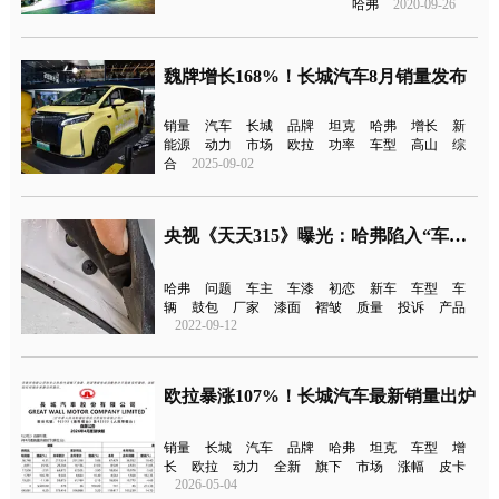
哈弗
2020-09-26
魏牌增长168%！长城汽车8月销量发布
销量
汽车
长城
品牌
坦克
哈弗
增长
新
能源
动力
市场
欧拉
功率
车型
高山
综
合
2025-09-02
央视《天天315》曝光：哈弗陷入“车漆门”
哈弗
问题
车主
车漆
初恋
新车
车型
车
辆
鼓包
厂家
漆面
褶皱
质量
投诉
产品
2022-09-12
欧拉暴涨107%！长城汽车最新销量出炉
销量
长城
汽车
品牌
哈弗
坦克
车型
增
长
欧拉
动力
全新
旗下
市场
涨幅
皮卡
2026-05-04