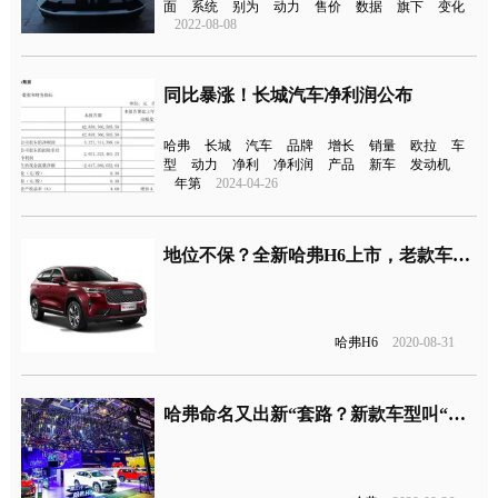
面
系统
别为
动力
售价
数据
旗下
变化
2022-08-08
同比暴涨！长城汽车净利润公布
哈弗
长城
汽车
品牌
增长
销量
欧拉
车
型
动力
净利
净利润
产品
新车
发动机
年第
2024-04-26
地位不保？全新哈弗H6上市，老款车型继续销售
哈弗H6
2020-08-31
哈弗命名又出新“套路？新款车型叫“初恋”