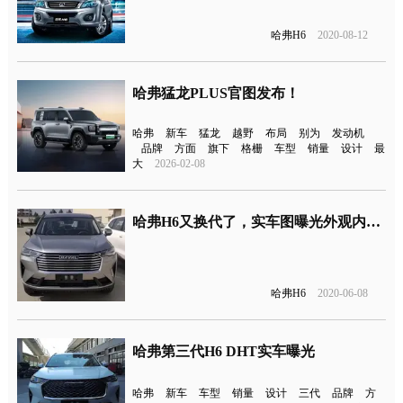
哈弗H6
2020-08-12
哈弗猛龙PLUS官图发布！
哈弗
新车
猛龙
越野
布局
别为
发动机
品牌
方面
旗下
格栅
车型
销量
设计
最
大
2026-02-08
哈弗H6又换代了，实车图曝光外观内饰大变化
哈弗H6
2020-06-08
哈弗第三代H6 DHT实车曝光
哈弗
新车
车型
销量
设计
三代
品牌
方