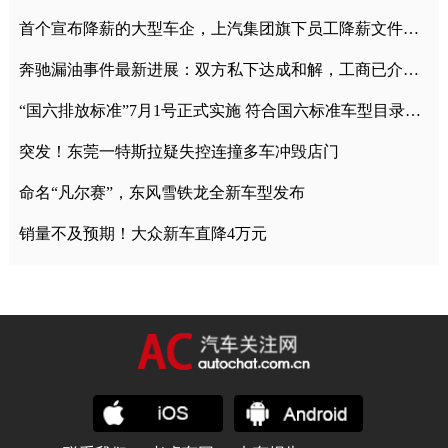
首个宣布降薪的大型车企，上汽集团旗下员工降薪文件曝光
奔驰漏油事件最新进展：双方私下达成和解，工商已介入调查
“国六排放标准”7月1号正式实施 符合国六标准车型目录一览
突发！东莞一特斯拉疑失控连撞多车冲毁店门
命名“凡尔赛”，东风雪铁龙全新车型发布
销量不及预期！大众新车直降4万元