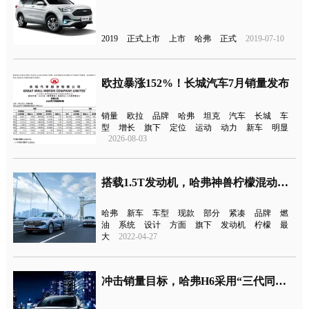
2019
正式上市
上市
哈弗
正式
2019-07-10
欧拉暴涨152%！长城汽车7月销量发布
销量
欧拉
品牌
哈弗
坦克
汽车
长城
车
型
增长
旗下
定位
运动
动力
新车
明显
2026-08-03
搭载1.5T发动机，哈弗神兽柠檬混动DHT版正式亮相
哈弗
新车
车型
现款
部分
紧凑
品牌
燃
油
系统
设计
方面
旗下
发动机
柠檬
最
大
2022-04-27
冲击销量目标，哈弗H6采用“三代同堂”策略