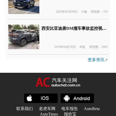
2020年03月06日
小鑫
浏览数：335
西安比亚迪唐DM撞车事故监控视频，车速快到像飞过去了
2019年04月30日
剑虹
浏览数：2863
更多资讯
>
联系我们
老虎车网
电车报告
AutoBeta
AutoTimes
报价宝