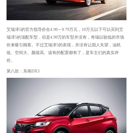
艾瑞泽
5的官方指导价在4.99～9.79万元，10万元以下可以买到艾
瑞泽5的顶配车型，但是4.99万的车型并没有，奇瑞以较低的市场
价来吸引顾客。不过艾瑞泽5的表现，并没有让国人失望，油耗
低、空间大、颜值高、该有的配置都有了，是车主们的真实
评
价。
第八款：东南
DX3