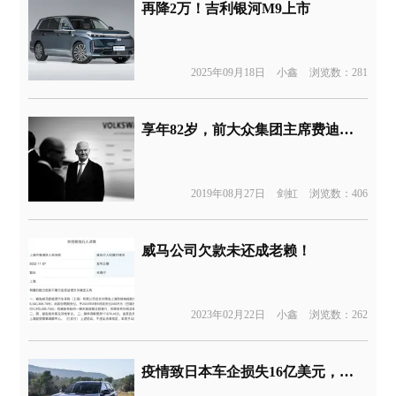
再降2万！吉利银河M9上市
2025年09月18日
小鑫
浏览数：281
享年82岁，前大众集团主席费迪南德-皮耶希去世
2019年08月27日
剑虹
浏览数：406
威马公司欠款未还成老赖！
2023年02月22日
小鑫
浏览数：262
疫情致日本车企损失16亿美元，丰田计划3月9日恢复在华工厂产能