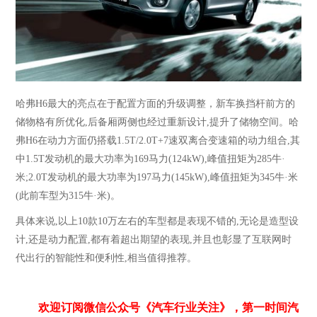
哈弗
H6最大的亮点在于配置方面的升级调整
，
新车换挡杆前方的
储物格有所优化
,后备厢两侧也经过重新设计,提升了储物空间。哈
弗H6在动力方面仍搭载1.5T/2.0T+7速双离合变速箱的动力组合,其
中1.5T发动机的最大功率为169马力(124kW),峰值扭矩为285牛·
米;2.0T发动机的最大功率为197马力(145kW),峰值扭矩为345牛·米
(此前车型为315牛·米)。
具体来说
,以上
10
款
10万左右的车型都是表现不错的,无论是造型设
计,还是动力配置,都有着超出期望的表现,并且也彰显了互联网时
代出行的智能性和便利性,相当值得推荐。
欢迎订阅微信公众号《汽车行业关注》，第一时间汽