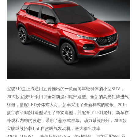
宝骏
510是上汽通用五菱推出的一款面向年轻群体的小型SUV，
2019款宝骏510采用了全新前脸和尾部造型。全新的高光矩阵进气
格栅，搭配LED分体式大灯。新车采用了全新样式的轮毂，2019
款宝骏510尾灯造型采用了锋旋造型，并配备了LED尾灯。新车在
外观和内饰的改进，采用了悬浮式屏幕。动力系统部分，2019款
宝骏继续搭载1.5L自然吸气发动机，最大输出功率
82kW（112Ps），峰值扭矩147Nm。传动部分，与之匹配6MT及