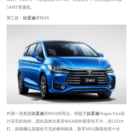
5AMT变速箱。
第三款：
比亚迪
宋
MAX
外观一直都是
比亚迪
宋
MAX的亮点。得益于
比亚迪
Dragon Face设
计语言的加持。因此虽然全新宋MAX的外观变化不大，但LED大
灯、前格栅以及随处可见的锋利线条，新宋MAX颜值依然十分