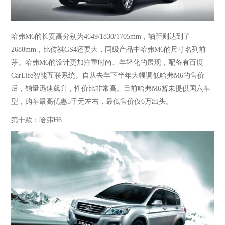
哈弗
M6的长宽高分别为4649/1830/1705mm，轴距则达到了
2680mm，比传祺GS4还要大，同级产品中哈弗M6的尺寸名列前
茅。哈弗M6的设计更加注重时尚、年轻化的展现，配备有百度
CarLife智能互联系统。自从去年下半年大幅调低哈弗M6的售价
后，销量迅速飙升，性价比非常高。目前哈弗M6暂未提供国六车
型，购车最高优惠5千元左右，最低售价仅6万出头。
第十款：哈弗
H6