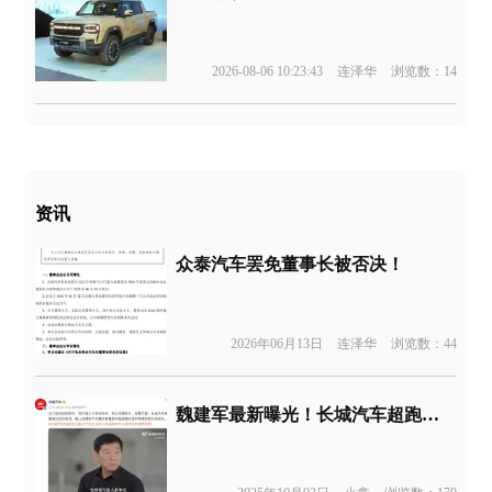
2026-08-06 10:23:43
连泽华
浏览数：14
资讯
众泰汽车罢免董事长被否决！
2026年06月13日
连泽华
浏览数：44
魏建军最新曝光！长城汽车超跑来了