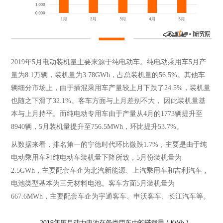
2019年5月电动装机量主要来源于纯电动车。纯电动乘用车5月产
量为8.1万辆，装机量为3.78GWh，占总装机量的56.5%。其他车
辆细分市场上，由于插混乘用车产量较上月下跌了24.5%，装机量
也随之下滑了32.1%。客车方面与上月差别不大， 因此装机量
基
本与上月持平
。而纯电动专用车由于产量从
4月的1773辆提升至
8940辆，5月装机量提升至756.5MWh，环比提升53.7%。
从数据来看，排名第一的
宁德时代
环比微跌
1.7%，主要是由于纯
电动乘用车和纯电动车装机量下降所致，
5月份装机量为
2.5G
W
h，
主要配套车企为北汽新能源、上汽乘用车和吉利汽车，
电池类型基本为三元材料电池。客车方面
5月装机量为
667.6MWh，主要配套车企为宇通客车、申沃客车、长江汽车等
。