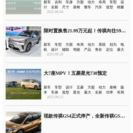
新车
吉利
车身
方面
动力
布局
车型
设
计
全新
尺寸
座椅
整车
汽车
造型
销量
2022-09-04
限时置换售21.99万元起！传祺向往S9上市
新车
车型
方面
布局
动力
系统
别为
电
机
设计
辅助
驾驶
产品
售价
定位
最大
2025-09-20
大7座MPV！五菱星光730预定
新车
车型
设计
五菱
方面
动力
座椅
版
本
车身
造型
星光
最大
全新
功率
布局
2025-09-23
现款传祺GS4正式停产，全新传祺GS4渲染图曝光，将于11月上市