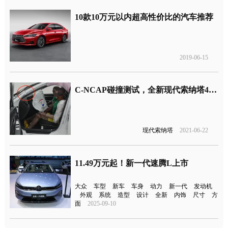
10款10万元以内超高性价比的汽车推荐
2019-06-15
C-NCAP碰撞测试，全新现代索纳塔40%偏置碰撞A柱折弯 ​​​​
现代索纳塔
2021-06-22
11.49万元起！新一代速腾L上市
大众
车型
新车
车身
动力
新一代
发动机
外观
系统
造型
设计
全新
内饰
尺寸
方
面
2025-09-10