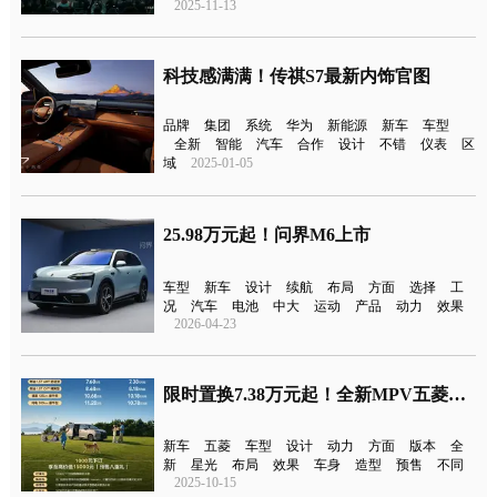
2025-11-13
科技感满满！传祺S7最新内饰官图
品牌
集团
系统
华为
新能源
新车
车型
全新
智能
汽车
合作
设计
不错
仪表
区
域
2025-01-05
25.98万元起！问界M6上市
车型
新车
设计
续航
布局
方面
选择
工
况
汽车
电池
中大
运动
产品
动力
效果
2026-04-23
限时置换7.38万元起！全新MPV五菱星光730预售
新车
五菱
车型
设计
动力
方面
版本
全
新
星光
布局
效果
车身
造型
预售
不同
2025-10-15