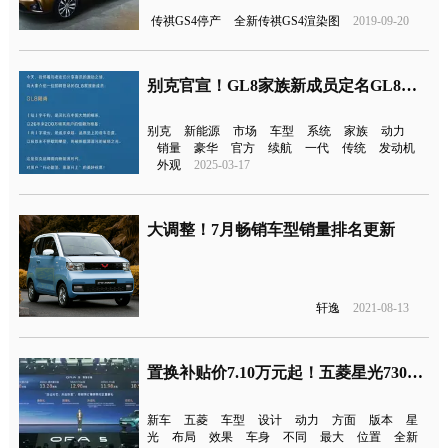
传祺GS4停产
全新传祺GS4渲染图
2019-09-20
别克官宣！GL8家族新成员定名GL8陆尚
别克
新能源
市场
车型
系统
家族
动力
销量
豪华
官方
续航
一代
传统
发动机
外观
2025-03-17
大调整！7月畅销车型销量排名更新
轩逸
2021-08-13
置换补贴价7.10万元起！五菱星光730上市
新车
五菱
车型
设计
动力
方面
版本
星
光
布局
效果
车身
不同
最大
位置
全新