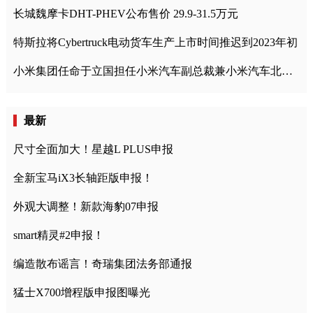
长城魏摩卡DHT-PHEV公布售价 29.9-31.5万元
特斯拉将Cybertruck电动货车生产上市时间推迟到2023年初
小米集团任命于立国担任小米汽车副总裁兼小米汽车北京总部政委
最新
尺寸全面加大！星越L PLUS申报
全新宝马iX3长轴距版申报！
外观大调整！新款海豹07申报
smart精灵#2申报！
编造散布谣言！奇瑞集团法务部通报
猛士X700增程版申报图曝光