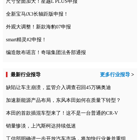
尺寸全面加大！星越L PLUS申报
全新宝马iX3长轴距版申报！
外观大调整！新款海豹07申报
smart精灵#2申报！
编造散布谣言！奇瑞集团法务部通报
最新行业报导
更多行业报导
>
缺陷让车主崩溃，监管介入调查召回45万辆奥迪
加速新能源产品布局，东风本田如何在质量下转型？
本田的首款插混车型来了！这不是一台普通的CR-V
销量惨淡，上汽斯柯达持续低迷
工信部明确进一步开放汽车市场，将加快行业兼并重组