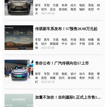
新车
车型
方面
布局
动力
电机
系统
销
量
别为
定位
发动机
视觉
轴距
造型
中
大
2025-04-26
传祺新车系发布！S7预售20.98万元起
车型
新车
方面
电机
市场
系统
销量
预
售
动力
新能源
中大
设计
不错
仪表
内
饰
2025-03-08
售价公布！广汽传祺向往S7上市
新车
车型
方面
电机
设计
动力
系统
整
体
造型
销量
别为
发动机
售价
外观
大
灯
2025-03-30
加量不加价！吉利嘉际L正式上市售11.98万元起