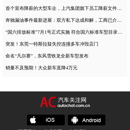
首个宣布降薪的大型车企，上汽集团旗下员工降薪文件曝光
奔驰漏油事件最新进展：双方私下达成和解，工商已介入调查
“国六排放标准”7月1号正式实施 符合国六标准车型目录一览
突发！东莞一特斯拉疑失控连撞多车冲毁店门
命名“凡尔赛”，东风雪铁龙全新车型发布
销量不及预期！大众新车直降4万元