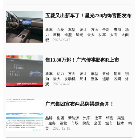
五菱又出新车了！星光730内饰官图发布
新车
五菱
车型
设计
方面
全新
布局
动
力
座椅
造型
星光
最大
功率
大面
大面
积
2025-09-17
售13.80万起！广汽传祺影豹R上市
新车
动力
方面
设计
车型
售价
销量
别
为
最大
发动机
尺寸
整体
运动
区间
外
观
2023-04-28
广汽集团宣布两品牌渠道合并！
品牌
集团
新能源
汽车
改革
销售
渠道
服务
运营
市场
阶段
全国
城市
技术
精
英
2025-12-19