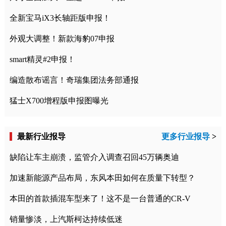
全新宝马iX3长轴距版申报！
外观大调整！新款海豹07申报
smart精灵#2申报！
编造散布谣言！奇瑞集团法务部通报
猛士X700增程版申报图曝光
最新行业报导
更多行业报导
>
缺陷让车主崩溃，监管介入调查召回45万辆奥迪
加速新能源产品布局，东风本田如何在质量下转型？
本田的首款插混车型来了！这不是一台普通的CR-V
销量惨淡，上汽斯柯达持续低迷