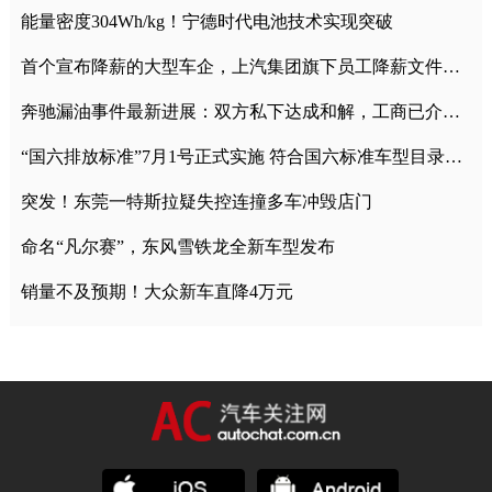
能量密度304Wh/kg！宁德时代电池技术实现突破
首个宣布降薪的大型车企，上汽集团旗下员工降薪文件曝光
奔驰漏油事件最新进展：双方私下达成和解，工商已介入调查
“国六排放标准”7月1号正式实施 符合国六标准车型目录一览
突发！东莞一特斯拉疑失控连撞多车冲毁店门
命名“凡尔赛”，东风雪铁龙全新车型发布
销量不及预期！大众新车直降4万元