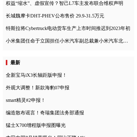
权益“缩水”、虚假宣传？智己L7车主发布联合维权声明
长城魏摩卡DHT-PHEV公布售价 29.9-31.5万元
特斯拉将Cybertruck电动货车生产上市时间推迟到2023年初
小米集团任命于立国担任小米汽车副总裁兼小米汽车北京总部政委
最新
全新宝马iX3长轴距版申报！
外观大调整！新款海豹07申报
smart精灵#2申报！
编造散布谣言！奇瑞集团法务部通报
猛士X700增程版申报图曝光