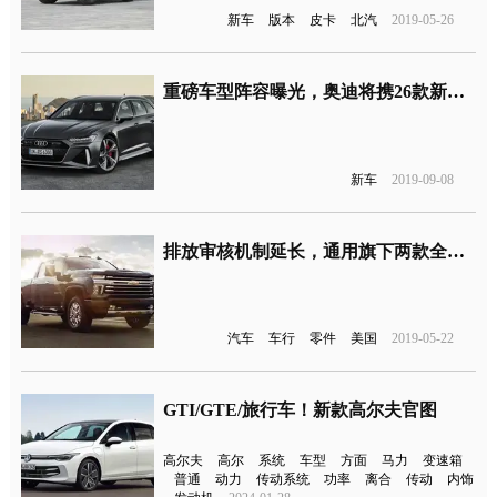
新车
版本
皮卡
北汽
2019-05-26
重磅车型阵容曝光，奥迪将携26款新车登法兰克福车展
新车
2019-09-08
排放审核机制延长，通用旗下两款全尺寸皮卡柴油型号将推迟上市
汽车
车行
零件
美国
2019-05-22
GTI/GTE/旅行车！新款高尔夫官图
高尔夫
高尔
系统
车型
方面
马力
变速箱
普通
动力
传动系统
功率
离合
传动
内饰