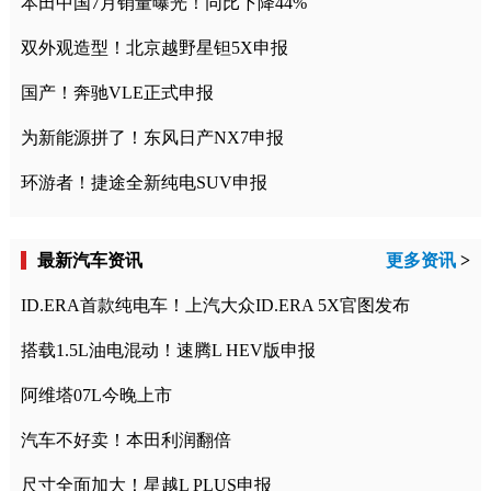
本田中国7月销量曝光！同比下降44%
双外观造型！北京越野星钽5X申报
国产！奔驰VLE正式申报
为新能源拼了！东风日产NX7申报
环游者！捷途全新纯电SUV申报
最新汽车资讯
更多资讯
>
ID.ERA首款纯电车！上汽大众ID.ERA 5X官图发布
搭载1.5L油电混动！速腾L HEV版申报
阿维塔07L今晚上市
汽车不好卖！本田利润翻倍
尺寸全面加大！星越L PLUS申报