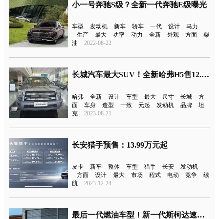
小一号奔驰S级？全新一代奔驰E级曝光
车型
发动机
新车
轿车
一代
设计
马力
生产
最大
功率
动力
全新
外观
方面
柴
油
2022-08-22
长城汽车最大SUV！全新哈弗H5售12.28万元起
哈弗
全新
设计
车型
最大
尺寸
长城
方
面
车身
造型
一致
元起
发动机
品牌
坦
克
2023-08-21
长安猎手预售：13.99万元起
皮卡
新车
整体
车型
猎手
长安
发动机
方面
设计
最大
市场
程式
电动
竞争
续
航
2023-12-24
最后一代燃油车型！新一代斯柯达速派曝光