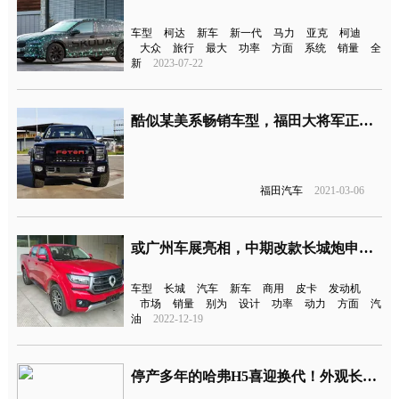
车型
柯达
新车
新一代
马力
亚克
柯迪
大众
旅行
最大
功率
方面
系统
销量
全
新
2023-07-22
酷似某美系畅销车型，福田大将军正式上市
福田汽车
2021-03-06
或广州车展亮相，中期改款长城炮申报图曝光
车型
长城
汽车
新车
商用
皮卡
发动机
市场
销量
别为
设计
功率
动力
方面
汽
油
2022-12-19
停产多年的哈弗H5喜迎换代！外观长这样