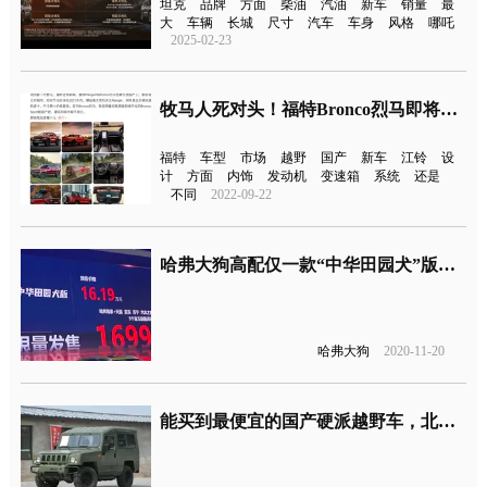
坦克
品牌
方面
柴油
汽油
新车
销量
最
大
车辆
长城
尺寸
汽车
车身
风格
哪吒
2025-02-23
牧马人死对头！福特Bronco烈马即将国产
福特
车型
市场
越野
国产
新车
江铃
设
计
方面
内饰
发动机
变速箱
系统
还是
不同
2022-09-22
哈弗大狗高配仅一款“中华田园犬”版本，16.19万元还限量？
哈弗大狗
2020-11-20
能买到最便宜的国产硬派越野车，北汽制造勇士新车型上市