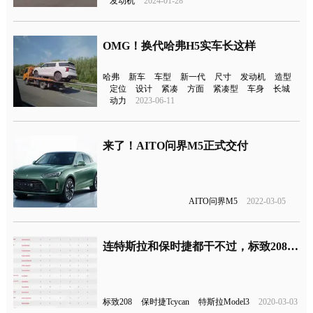
发动机
2024-01-28
OMG！换代哈弗H5实车长这样
哈弗
新车
车型
新一代
尺寸
发动机
造型
定位
设计
紧凑
方面
紧凑型
车身
长城
动力
2023-06-11
来了！AITO问界M5正式交付
AITO问界M5
2022-03-05
连特斯拉和保时捷都干不过，标致208获得2020年度汽车大奖
标致208
保时捷Tcycan
特斯拉Model3
2020-03-03