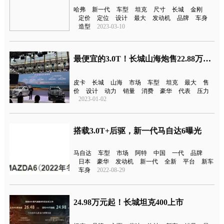
哈弗
新一代
车型
坦克
尺寸
长城
金刚
定价
定位
设计
最大
发动机
品牌
车身
造型
2023-03-10
最便宜的3.0T！长城山海炮售22.88万元起
皮卡
长城
山海
市场
车型
坦克
最大
售
价
设计
动力
销量
消费
豪华
代表
压力
2023-01-02
搭载3.0T+后驱，新一代马自达6曝光
马自达
车型
市场
阿特
中国
一代
品牌
日本
豪华
发动机
新一代
全新
平台
新车
车身
2022-08-29
24.98万元起！长城坦克400上市