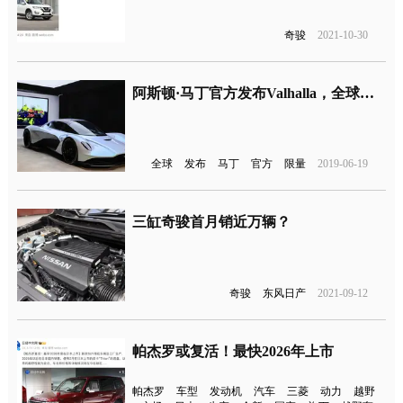
奇骏
2021-10-30
阿斯顿·马丁官方发布Valhalla，全球限量500台
全球
发布
马丁
官方
限量
2019-06-19
三缸奇骏首月销近万辆？
奇骏
东风日产
2021-09-12
帕杰罗或复活！最快2026年上市
帕杰罗
车型
发动机
汽车
三菱
动力
越野