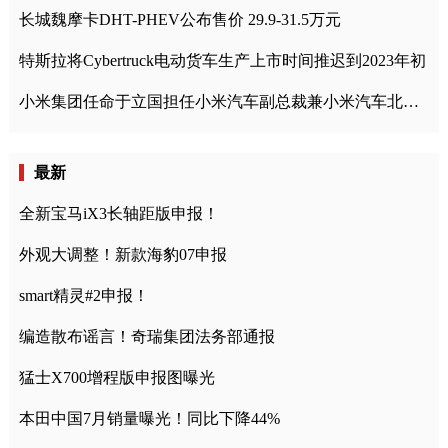
长城魏摩卡DHT-PHEV公布售价 29.9-31.5万元
特斯拉将Cybertruck电动货车生产上市时间推迟到2023年初
小米集团任命于立国担任小米汽车副总裁兼小米汽车北京总部政委
最新
全新宝马iX3长轴距版申报！
外观大调整！新款海豹07申报
smart精灵#2申报！
编造散布谣言！奇瑞集团法务部通报
猛士X700增程版申报图曝光
本田中国7月销量曝光！同比下降44%