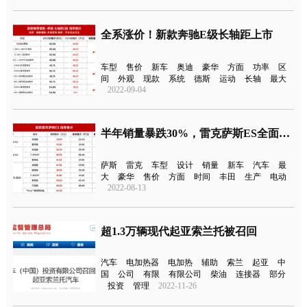
全系涨价！新款奔驰E级长轴距上市
车型
售价
新车
奥迪
豪华
方面
功率
区
间
外观
现款
系统
德斯
运动
长轴
最大
2022-09-04
半年销量暴跌30%，雷克萨斯ES全面涨价
萨斯
雷克
车型
设计
销量
新车
汽车
最
大
豪华
售价
方面
时间
丰田
生产
电动
2022-08-13
超1.3万辆现代起亚索兰托被召回
汽车
电加热器
电加热
辅助
索兰
起亚
中
国
公司
有限
有限公司
柴油
连接器
部分
投资
管理
2022-11-26