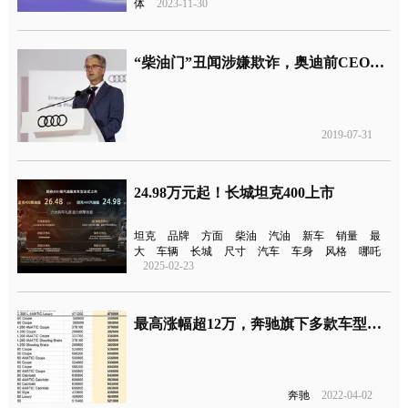
体
2023-11-30
“柴油门”丑闻涉嫌欺诈，奥迪前CEO施泰德正式被德国检方起诉
2019-07-31
24.98万元起！长城坦克400上市
坦克
品牌
方面
柴油
汽油
新车
销量
最
大
车辆
长城
尺寸
汽车
车身
风格
哪吒
2025-02-23
最高涨幅超12万，奔驰旗下多款车型涨价
奔驰
2022-04-02