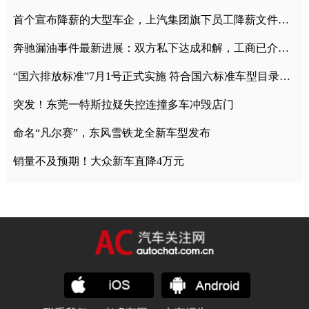
首个宣布降薪的大型车企，上汽集团旗下员工降薪文件曝光
奔驰漏油事件最新进展：双方私下达成和解，工商已介入调查
“国六排放标准”7月1号正式实施 符合国六标准车型目录一览
突发！东莞一特斯拉疑失控连撞多车冲毁店门
命名“凡尔赛”，东风雪铁龙全新车型发布
销量不及预期！大众新车直降4万元