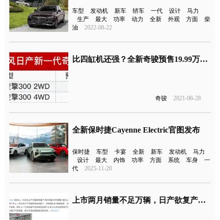
车型
发动机
新车
轿车
一代
设计
马力
生产
最大
功率
动力
全新
外观
方面
柴
油
2022-08-22
比四缸机还强？全新奇骏预售19.99万元起
奇骏
2021-06-28
全新保时捷Cayenne Electric官图发布
保时捷
车型
卡宴
全新
新车
发动机
马力
设计
最大
内饰
功率
方面
系统
车身
一
代
2025-11-20
上市两月销量不足万辆，日产欲复产老一代奇骏？