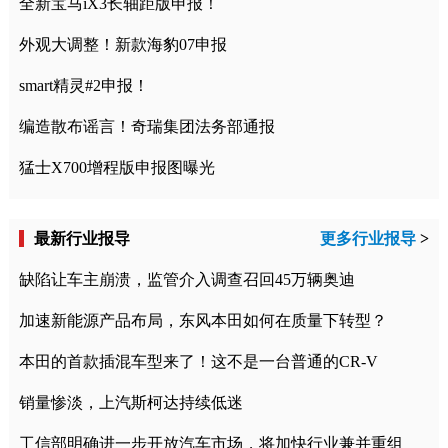
全新宝马iX3长轴距版申报！
外观大调整！新款海豹07申报
smart精灵#2申报！
编造散布谣言！奇瑞集团法务部通报
猛士X700增程版申报图曝光
最新行业报导
更多行业报导
>
缺陷让车主崩溃，监管介入调查召回45万辆奥迪
加速新能源产品布局，东风本田如何在质量下转型？
本田的首款插混车型来了！这不是一台普通的CR-V
销量惨淡，上汽斯柯达持续低迷
工信部明确进一步开放汽车市场，将加快行业兼并重组