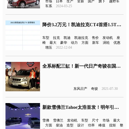
市场
日本
生产
全新
国产
旗下
越野车
车系
2024-03-25
降价3.2万元！凯迪拉克CT4首搭1.5T发动机
车型
拉克
凯迪
凯迪拉克
售价
发动机
座
椅
最大
豪华
动力
方面
新车
涡轮
优惠
增压
2022-12-04
全系标配三缸！新一代日产奇骏在国内上市了
东风日产
奇骏
2021-07-30
新款雪佛兰Tahoe太浩首发！明年引入国内
雪佛
雪佛兰
发动机
车型
尺寸
市场
最大
方面
柴油
造型
设计
功率
峰值
扭矩
整