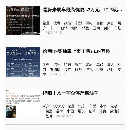
曝蔚来展车最高优惠3.2万元，ET5现车直降2.4万元
销量
优惠
政策
车型
价格
售价
库存
用
户
车市
促销
增长
销售
区间
实际
市场
2023-08-12
哈弗H9柴油版上市！售23.39万起
车型
汽油
哈弗
新车
柴油
二代
最大
动
力
发动机
尺寸
扭矩
油耗
车身
越野
功
率
2024-12-05
绝唱！又一车企停产柴油车
沃尔
沃尔沃
销量
汽车
车型
市场
电动
柴油
品牌
中国
增长
全球
瑞典
柴油车
数据
2024-03-28