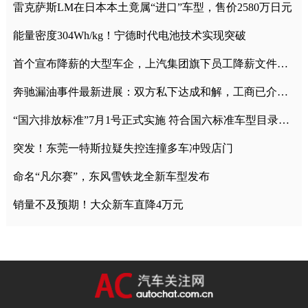
雷克萨斯LM在日本本土竟属“进口”车型，售价2580万日元
能量密度304Wh/kg！宁德时代电池技术实现突破
首个宣布降薪的大型车企，上汽集团旗下员工降薪文件曝光
奔驰漏油事件最新进展：双方私下达成和解，工商已介入调查
“国六排放标准”7月1号正式实施 符合国六标准车型目录一览
突发！东莞一特斯拉疑失控连撞多车冲毁店门
命名“凡尔赛”，东风雪铁龙全新车型发布
销量不及预期！大众新车直降4万元