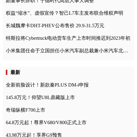
副董事长辞职！宁德时代高层人事大调整
权益“缩水”、虚假宣传？智己L7车主发布联合维权声明
长城魏摩卡DHT-PHEV公布售价 29.9-31.5万元
特斯拉将Cybertruck电动货车生产上市时间推迟到2023年初
小米集团任命于立国担任小米汽车副总裁兼小米汽车北京总部政委
最新
全新前脸设计！新款秦PLUS DM-i申报
145.8万元！仰望U8L鼎藏版上市
奇瑞纵横F700上市
64.8万元起！尊界V680/V800正式上市
43.98万元起！享界G9预售