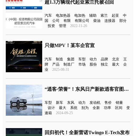
超1.3万辆现代起亚索兰托被召回
汽车
电加热器
电加热
辅助
索兰
起亚
中
国
公司
有限
有限公司
柴油
连接器
部分
投资
管理
2022-11-26
只做MPV！某车企官宣
汽车
制造
集团
车型
动力
品牌
北京
王
牌
产品
制造厂
市场
股份
独立
最大
企
业
2025-08-31
“逍客·荣誉”！东风日产新款逍客官图发布
车型
新车
东风
动力
发动机
售价
销量
设计
最大
系统
别为
全新
功率
区间
变
速箱
2024-09-25
回归初代！全新雷诺Twingo E-Tech发布