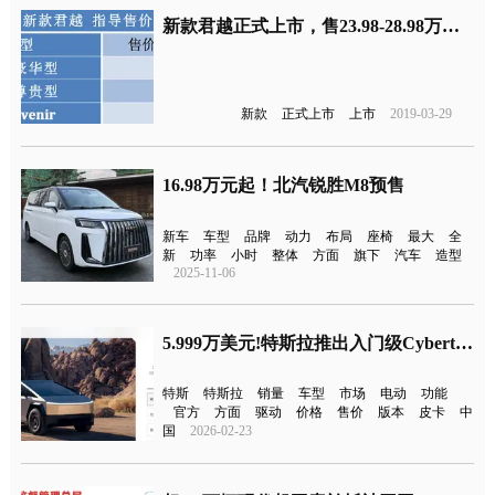
新款君越正式上市，售23.98-28.98万、后期将推1.3T三缸版本
新款
正式上市
上市
2019-03-29
16.98万元起！北汽锐胜M8预售
新车
车型
品牌
动力
布局
座椅
最大
全
新
功率
小时
整体
方面
旗下
汽车
造型
2025-11-06
5.999万美元!特斯拉推出入门级Cybertruck车型
特斯
特斯拉
销量
车型
市场
电动
功能
官方
方面
驱动
价格
售价
版本
皮卡
中
国
2026-02-23