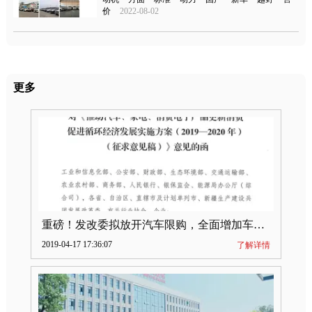
价
2022-08-02
更多
重磅！发改委拟放开汽车限购，全面增加车牌指标
2019-04-17 17:36:07
了解详情