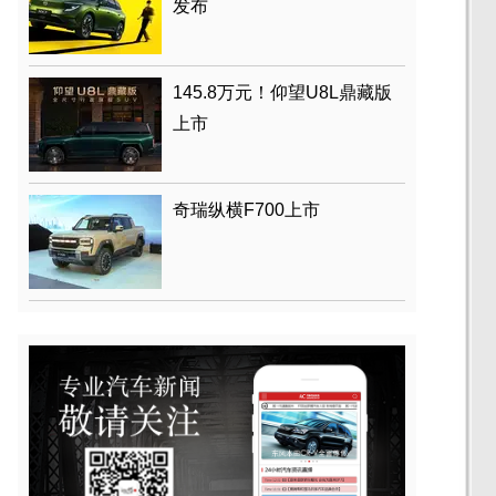
发布
145.8万元！仰望U8L鼎藏版
上市
奇瑞纵横F700上市