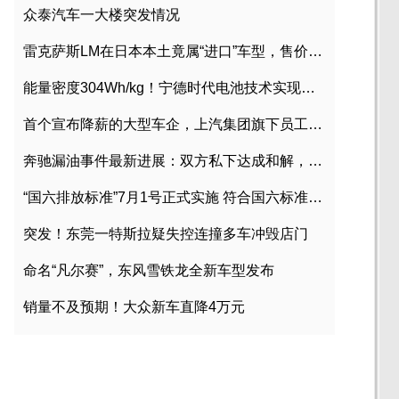
众泰汽车一大楼突发情况
雷克萨斯LM在日本本土竟属“进口”车型，售价2580万日元
能量密度304Wh/kg！宁德时代电池技术实现突破
首个宣布降薪的大型车企，上汽集团旗下员工降薪文件曝光
奔驰漏油事件最新进展：双方私下达成和解，工商已介入调查
“国六排放标准”7月1号正式实施 符合国六标准车型目录一览
突发！东莞一特斯拉疑失控连撞多车冲毁店门
命名“凡尔赛”，东风雪铁龙全新车型发布
销量不及预期！大众新车直降4万元