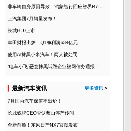
非车辆自身原因导致！鸿蒙智行回应智界R7起火事故
上汽集团7月销量发布！
长城H10上市
丰田财报出炉，Q1净利润634亿元
使用AI抹黑小米汽车！两人被处罚
“电车小飞”恶意抹黑诋毁企业被网信办通报！
最新汽车资讯
更多资讯
>
7月国内汽车保值率出炉！
长城魏牌CEO否认蓝山停产传闻
全新前脸！东风日产NX7官图发布