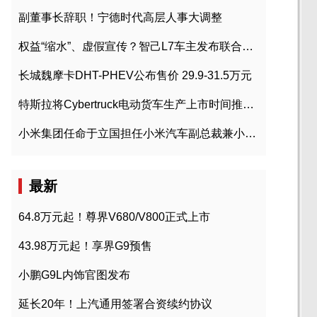
副董事长辞职！宁德时代高层人事大调整
权益“缩水”、虚假宣传？智己L7车主发布联合维权声明
长城魏摩卡DHT-PHEV公布售价 29.9-31.5万元
特斯拉将Cybertruck电动货车生产上市时间推迟到2023年初
小米集团任命于立国担任小米汽车副总裁兼小米汽车北京总部政委
最新
64.8万元起！尊界V680/V800正式上市
43.98万元起！享界G9预售
小鹏G9L内饰官图发布
延长20年！上汽通用签署合资续约协议