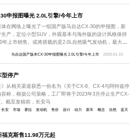
30申报图曝光 2.0L引擎/今年上市
体在网络上曝光了一组国产版马自达CX-30的申报图，新
行生产，定位小型SUV，外观基本与海外版的设计风格保持
20年上市销售。或将搭载的是2.0L自然吸气发动机，最大功
国产版CX-30在造型上与海外车型相同，采用了马自达最新的
马自达国产版本CX-30申报图曝光 2.0L引擎/今年上市
2020-01-15
配大尺寸熏黑格栅和狭长的大灯设计，运动感十足。车身侧
设计风...
车型停产
》从相关渠道获悉一份名为《关于CX-8、CX-4与阿特兹停
容称，根据公司策略，工厂即将于2023年3月停止生产CX-
车型。截至发稿前，长安马
长安
市场
赛拉
发动机
售价
设计
动力
新车
概念
自然
蓝天
福克斯售11.98万元起