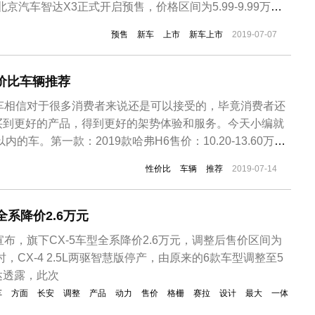
北京汽车智达X3正式开启预售，价格区间为5.99-9.99万
”系列的第三款车型，北京汽车智达X3可以视作绅宝X35的
预售
新车
上市
新车上市
2019-07-07
其采用了最新的家族式设计，整体更为动感时尚。动力方面
..
性价比车辆推荐
汽车相信对于很多消费者来说还是可以接受的，毕竟消费者还
买到更好的产品，得到更好的架势体验和服务。今天小编就
内的车。第一款：2019款哈弗H6售价：10.20-13.60万作
19款哈弗H6在内饰上做了很大升级，应该会得到更多国人的
性价比
车辆
推荐
2019-07-14
稳打稳扎的车型，感觉比20万的合资品牌还要豪华。从外观
全系降价2.6万元
宣布，旗下CX-5车型全系降价2.6万元，调整后售价区间为
元。同时，CX-4 2.5L两驱智慧版停产，由原来的6款车型调整至5
达透露，此次
车
方面
长安
调整
产品
动力
售价
格栅
赛拉
设计
最大
一体