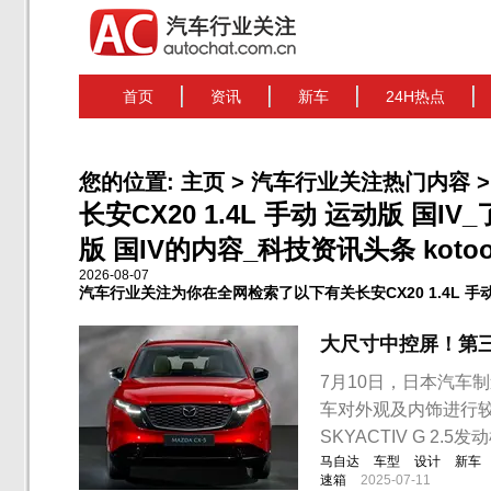
首页
资讯
新车
24H热点
您的位置:
主页
>
汽车行业关注热门内容
>
长安CX20 1.4L 手动 运动版 国IV
版 国IV的内容_科技资讯头条 kotoo
2026-08-07
汽车行业关注为你在全网检索了以下有关长安CX20 1.4L 手动
大尺寸中控屏！第三
7月10日，日本汽车
车对外观及内饰进行较
SKYACTIV G 2
马自达
车型
设计
新车
速箱
2025-07-11