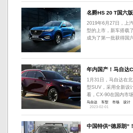
名爵HS 20 T国六版
2019年6月27日，
型的上市，新车搭载了
成为了第一批获得国六
型，提供手动、自动以及T
未来将会对韩系SU
在配置方...
年内国产！马自达C
1月31日，马自达在
型SUV，采用全新设
看，CX-90在国内
马自达
车型
市场
设计
2023-02-01
中国特供“德原朗”