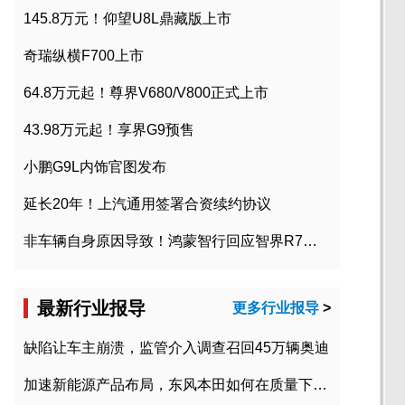
145.8万元！仰望U8L鼎藏版上市
奇瑞纵横F700上市
64.8万元起！尊界V680/V800正式上市
43.98万元起！享界G9预售
小鹏G9L内饰官图发布
延长20年！上汽通用签署合资续约协议
非车辆自身原因导致！鸿蒙智行回应智界R7起火事故
最新行业报导
更多行业报导
>
缺陷让车主崩溃，监管介入调查召回45万辆奥迪
加速新能源产品布局，东风本田如何在质量下转型？