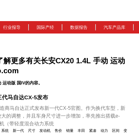
行业报导
国际产经
数据报告
汽车产品库
_了解更多有关长安CX20 1.4L 手动 运动
.com
 运动版 国IV的内容。
代马自达CX-5发布
制造商马自达正式发布新一代CX-5官图。作为换代车型，新
大的调整，并且车身尺寸进一步增加，率先推出搭载e-
.5发动机（带轻度混合动力系统
系统
新一代
尺寸
发动机
售价
销量
丰田
紧凑
动力
区间
变