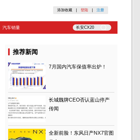
添加收藏
|
登陆
|
注册
汽车销量
推荐新闻
7月国内汽车保值率出炉！
长城魏牌CEO否认蓝山停产
传闻
全新前脸！东风日产NX7官图