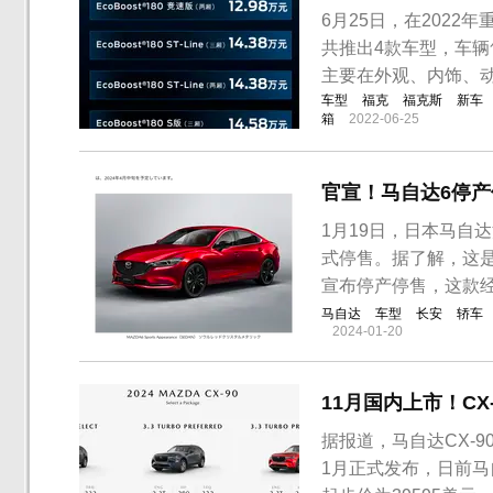
6月25日，在202
共推出4款车型，车辆售
主要在外观、内饰、
车型
福克
福克斯
新车
箱
2022-06-25
官宣！马自达6停产
1月19日，日本马自达
式停售。据了解，这是
宣布停产停售，这款
马自达
车型
长安
轿车
2024-01-20
11月国内上市！CX
据报道，马自达CX-9
1月正式发布，日前马