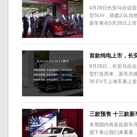
4月26日长安马自达
型SUV，搭载2.0
新车将在5月28日上
首款纯电上市，长安马
9月26日，长安马自达
型打造而来，新车共推出
30 EV于上海车展
看，CX-30 EV
全新的进气格栅采用
所不同。侧...
三款预售 十三款新
本周国内有多款新车
接下来让我们来看看