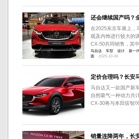
还会继续国产吗？全
在2025东京车展上
观及内饰进行较大的调
CX-50共同销售，其
马自达
车型
设计
新一
面
2025-10-30
定价合理吗？长安马
马自达又一款国产新车上
自然吸气一种动力共计8
CX-30将与本田缤智
销量连降两年，长