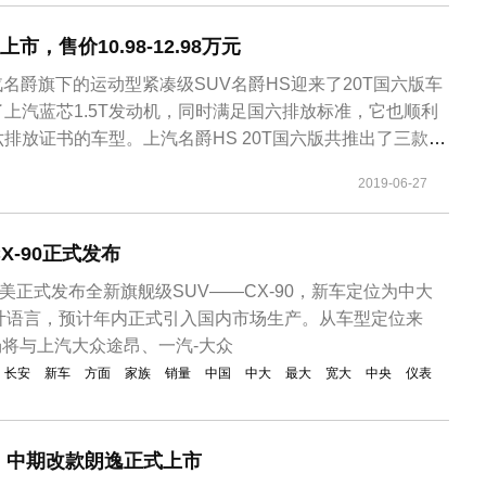
上市，售价10.98-12.98万元
上汽名爵旗下的运动型紧凑级SUV名爵HS迎来了20T国六版车
上汽蓝芯1.5T发动机，同时满足国六排放标准，它也顺利
排放证书的车型。上汽名爵HS 20T国六版共推出了三款车
rophy套装版，售价区间为10.98-12.98万元。这个价格
2019-06-27
V形成直接竞争。外观方面，新车延续了家族式设计风格，而
X-90正式发布
北美正式发布全新旗舰级SUV——CX-90，新车定位为中大
计语言，预计年内正式引入国内市场生产。从车型定位来
市场将与上汽大众途昂、一汽-大众
长安
新车
方面
家族
销量
中国
中大
最大
宽大
中央
仪表
！中期改款朗逸正式上市