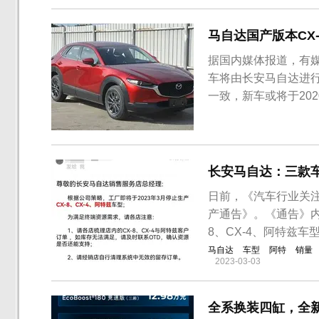
马自达国产版本CX-
据国内媒体报道，有媒
车将由长安马自达进
一致，新车或将于20
率116kW。马自达
家族式设计语言，搭
面和车尾则延续了饱满的
长安马自达：三款
日前，《汽车行业关注
产通告》。《通告》内
8、CX-4、阿特兹
马自达
车型
阿特
销量
2023-03-03
全系换装四缸，全新