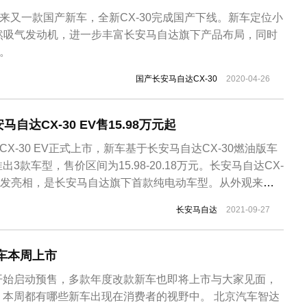
迎来又一款国产新车，全新CX-30完成国产下线。新车定位小
L自然吸气发动机，进一步丰富长安马自达旗下产品布局，同时
市。
国产长安马自达CX-30
2020-04-26
自达CX-30 EV售15.98万元起
CX-30 EV正式上市，新车基于长安马自达CX-30燃油版车
3款车型，售价区间为15.98-20.18万元。长安马自达CX-
上首发亮相，是长安马自达旗下首款纯电动车型。从外观来
基本延续了燃油版车型的设计，柳叶形的大灯组配合镀铬装饰条，
长安马自达
2021-09-27
了封闭式设计，不过新加入的前唇、侧裙等包围与燃油版有
车本周上市
开始启动预售，多款年度改款新车也即将上市与大家见面，
，本周都有哪些新车出现在消费者的视野中。 北京汽车智达