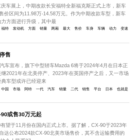
2年重庆车展上，中期改款长安福特全新福克斯正式上市，新车
价区间为11.98万-14.58万元。作为中期改款车型，新车
动力方面进行升级，其中最
福特
发动机
方面
销量
两厢
最大
售价
车身
车辆
动力
变速
停售
汽车宣布，旗下中型轿车Mazda 6将于2024年4月在日本正
继2021年在北美停产、2023年在英国停产之后，又一市场
经典车型或许已经迎来
中国
市场
阿特
一代
汽车
销量
二代
销售
平台
日本
也就是
-90或售30万元起
0有望于11月份在国内正式上市。据了解，CX-90于2023年
自达公布2024款CX-90北美市场售价，其不含运输费用的