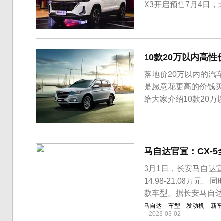
X3开启预售7月4日，
元。作为北京汽车“智
改款车型，外观方面
搭载1.5T/1.5L两款发动.
10款20万以内高
落地价20万以内的
是愿意花更高的价钱
给大家介绍10款20万以
为一款销冠车型，20
喜欢。哈弗H6是一款
上去看，2019款...
马自达官宣：CX-5
3月1日，长安马自达
14.98-21.08万
款车型。据长安马自
马自达
车型
发动机
新
2023-03-02