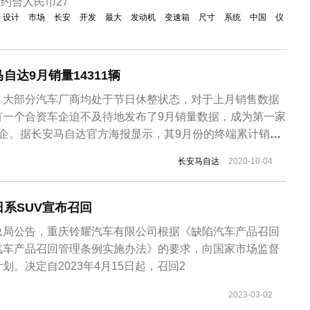
，约合人民币27
设计
市场
长安
开发
最大
发动机
变速箱
尺寸
系统
中国
仪
自达9月销量14311辆
，大部分汽车厂商均处于节日休整状态，对于上月销售数据
有一个合资车企迫不及待地发布了9月销量数据，成为第一家
车企。据长安马自达官方海报显示，其9月份的终端累计销量
长16%，同比增长29%。除了主力车型昂克塞拉、CX-5两款
长安马自达
2020-10-04
市四个月的CX-30小型SUV也进一步扩充长安马自达的产
销量。...
系SUV宣布召回
总局公告，重庆铃耀汽车有限公司根据《缺陷汽车产品召回
汽车产品召回管理条例实施办法》的要求，向国家市场监督
。决定自2023年4月15日起，召回2
2023-03-02