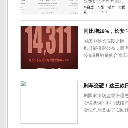
起步价为39595美元
马自达
车型
动力
方面
表
2023-05-01
同比增29%，长安马
国庆中秋长假期之际
也只能推迟公布，而
公布9月销量的合资
为14311辆，环比增
车型的销量贡献外，上
品线，从而帮助企业提升
刹车变硬！这三款日
据国家市场监督管理
管理条例》和《缺陷
管理总局备案了召回计划