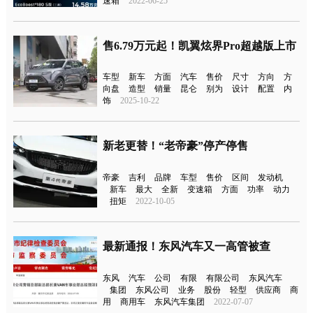
速箱
2022-06-25
售6.79万元起！凯翼炫界Pro超越版上市
车型
新车
方面
汽车
售价
尺寸
方向
方
向盘
造型
销量
昆仑
别为
设计
配置
内
饰
2025-10-22
新老更替！“老帝豪”停产停售
帝豪
吉利
品牌
车型
售价
区间
发动机
新车
最大
全新
变速箱
方面
功率
动力
扭矩
2022-10-05
最新通报！东风汽车又一高管被查
东风
汽车
公司
有限
有限公司
东风汽车
集团
东风公司
业务
股份
轻型
供应商
商
用
商用车
东风汽车集团
2022-07-07