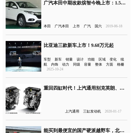
广汽本田中期改款缤智今晚上市：1.5T+CVT、满足国六标准
本田
广汽本田
上市
广汽
国六
2019-06-18
比亚迪三款新车上市！9.68万元起
车型
新车
销量
设计
功能
区域
变化
续
航
内饰
动力
同级
容量
整体
方面
格栅
2025-10-24
重回四缸时代！上汽通用别克英朗、科鲁泽新增1.5L四缸车型
上汽通用
三缸发动机
2020-01-17
能买到最便宜的国产硬派越野车，北汽制造勇士新车型上市