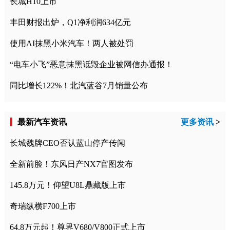
长城H10上市
丰田财报出炉，Q1净利润634亿元
使用AI抹黑小米汽车！两人被处罚
“电车小飞”恶意抹黑诋毁企业被网信办通报！
同比增长122%！北汽蓝谷7月销量公布
最新汽车资讯
更多资讯
>
长城魏牌CEO否认蓝山停产传闻
全新前脸！东风日产NX7官图发布
145.8万元！仰望U8L鼎藏版上市
奇瑞纵横F700上市
64.8万元起！尊界V680/V800正式上市