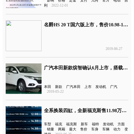
影响
价格
定金
支付
几何
官方
电动
吉
利
2022-12-01
名爵HS 20 T国六版上市，售价10.98-12.98万元
2019-06-27
广汽本田新款缤智确认6月上市，搭载本田1.5T发动机
本田
新款
广汽本田
上市
发动机
广汽
2019-05-22
全系换装四缸，全新福克斯售11.98万元起
车型
福克
福克斯
新车
福特
发动机
方面
销量
两厢
最大
售价
车身
车辆
动力
变