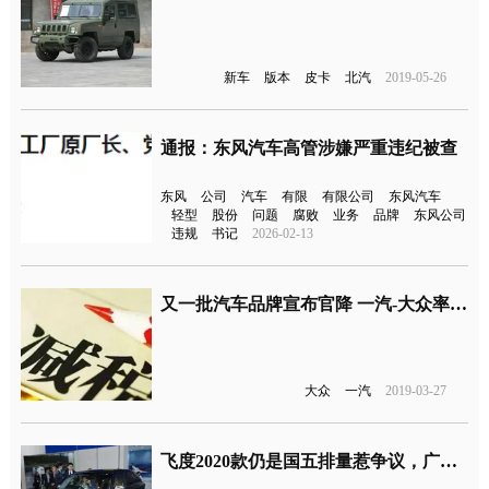
新车
版本
皮卡
北汽
2019-05-26
通报：东风汽车高管涉嫌严重违纪被查
东风
公司
汽车
有限
有限公司
东风汽车
轻型
股份
问题
腐败
业务
品牌
东风公司
违规
书记
2026-02-13
又一批汽车品牌宣布官降 一汽-大众率先行事
大众
一汽
2019-03-27
飞度2020款仍是国五排量惹争议，广汽本田在“憋大招”？