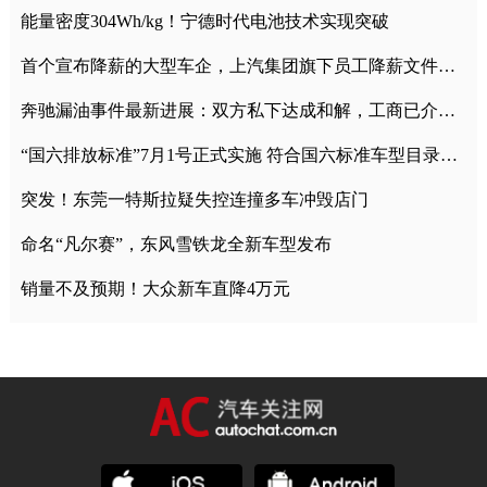
能量密度304Wh/kg！宁德时代电池技术实现突破
首个宣布降薪的大型车企，上汽集团旗下员工降薪文件曝光
奔驰漏油事件最新进展：双方私下达成和解，工商已介入调查
“国六排放标准”7月1号正式实施 符合国六标准车型目录一览
突发！东莞一特斯拉疑失控连撞多车冲毁店门
命名“凡尔赛”，东风雪铁龙全新车型发布
销量不及预期！大众新车直降4万元