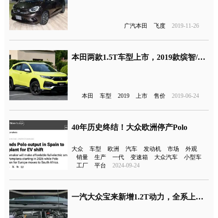
广汽本田
飞度
2019-11-26
本田两款1.5T车型上市，2019款缤智/XR-V售价公布
本田
车型
2019
上市
售价
2019-06-24
40年历史终结！大众欧洲停产Polo
大众
车型
欧洲
汽车
发动机
市场
外观
销量
生产
一代
变速箱
大众汽车
小型车
工厂
平台
2024-09-24
一汽大众宝来新增1.2T动力，全系上调1千元