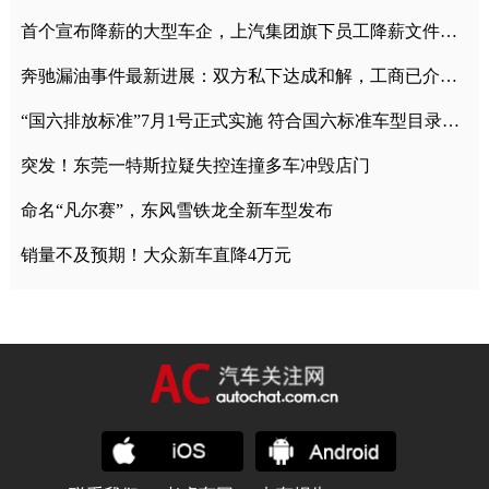
首个宣布降薪的大型车企，上汽集团旗下员工降薪文件曝光
奔驰漏油事件最新进展：双方私下达成和解，工商已介入调查
“国六排放标准”7月1号正式实施 符合国六标准车型目录一览
突发！东莞一特斯拉疑失控连撞多车冲毁店门
命名“凡尔赛”，东风雪铁龙全新车型发布
销量不及预期！大众新车直降4万元