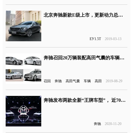
北京奔驰新款E级上市，更新动力总成入门版搭载1.5T四缸发动机
EУ1.5T
2019-03-13
奔驰召回20万辆装配高田气囊的车辆，召回包括C级、E级、GLK级等
召回
奔驰
高田气囊
车辆
高田
2019-08-29
奔驰发布两款全新“王牌车型”， 近70%车主都在中国
奔驰
2020-11-20