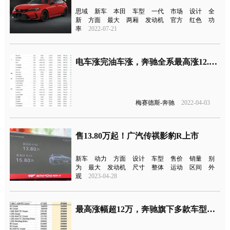
思域
新车
本田
车型
一代
市场
设计
全
新
方面
最大
两厢
发动机
官方
红色
功
率
2022-07-21
电车涨完油车涨，奔驰全系最高涨12.1万元
梅赛德斯-奔驰
2022-04-03
售13.80万起！广汽传祺影豹R上市
新车
动力
方面
设计
车型
售价
销量
别
为
最大
发动机
尺寸
整体
运动
区间
外
观
2023-04-28
最高涨幅超12万，奔驰旗下多款车型涨价