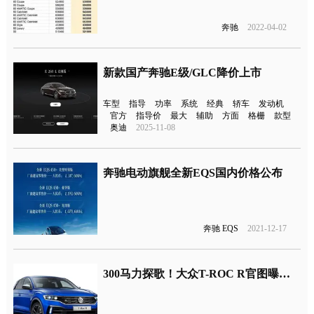
奔驰
2022-04-02
新款国产奔驰E级/GLC降价上市
车型
指导
功率
系统
经典
轿车
发动机
官方
指导价
最大
辅助
方面
格栅
款型
奥迪
2025-11-08
奔驰电动旗舰全新EQS国内价格公布
奔驰 EQS
2021-12-17
300马力探歌！大众T-ROC R官图曝光、2019日内瓦车展发布