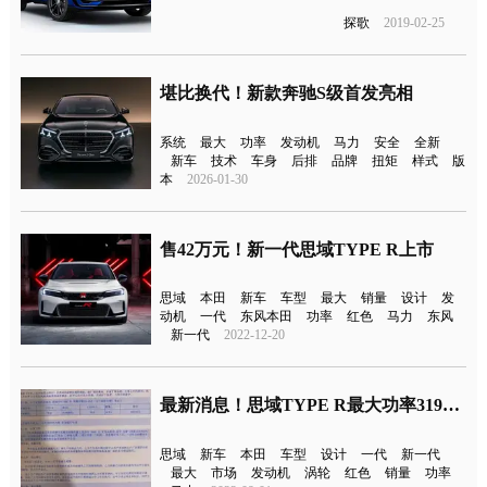
探歌
2019-02-25
堪比换代！新款奔驰S级首发亮相
系统
最大
功率
发动机
马力
安全
全新
新车
技术
车身
后排
品牌
扭矩
样式
版
本
2026-01-30
售42万元！新一代思域TYPE R上市
思域
本田
新车
车型
最大
销量
设计
发
动机
一代
东风本田
功率
红色
马力
东风
新一代
2022-12-20
最新消息！思域TYPE R最大功率319马力
思域
新车
本田
车型
设计
一代
新一代
最大
市场
发动机
涡轮
红色
销量
功率