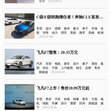
马力
2022-09-01
C级/E级轿跑继任者！奔驰CLE首发亮相
车型
设计
德斯
版本
最大
将于
市场
全
新
功率
动力
用车
系统
跑车
风格
欧洲
2023-07-06
飞凡F7预售：28-35万元
汽车
车型
电机
新车
设计
旗下
系统
集
团
综合
方面
上汽集团
独立
品牌
售价
新能源
2023-02-05
飞凡F7上市！售价20.99万元起
车型
售价
汽车
价格
销量
新车
方面
电
机
续航
车辆
设计
预警
区间
新能源
旗
下
2023-03-28