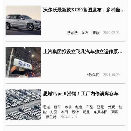
沃尔沃最新款XC90官图发布，多种座椅布局科技配置升级
沃尔沃
发布
新款
2019-02-23
上汽集团拟设立飞凡汽车独立运作原有R品牌
上汽集团
2021-10-29
思域Type R滞销！工厂内停满库存车
思域
新车
市场
红色
车型
还是
外观
性
能
方面
本田
设计
明显
东风本田
两厢
伊兰特
2024-01-19