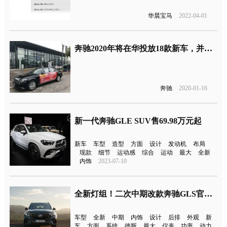
华晨宝马
2022-04-01
奔驰2020年将在华投放18款新车，并强化收费服务
奔驰
2020-01-16
新一代奔驰GLE SUV售69.98万元起
新车
车型
造型
方面
设计
发动机
布局
现款
细节
运动感
综合
运动
最大
全新
内饰
2023-07-10
全新灯组！二次中期改款奔驰GLS官图发布
车型
全新
中期
内饰
设计
后排
外观
新
车
方面
系统
德斯
最大
仪表
功率
动力