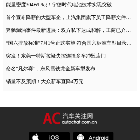
能量密度304Wh/kg！宁德时代电池技术实现突破
首个宣布降薪的大型车企，上汽集团旗下员工降薪文件曝光
奔驰漏油事件最新进展：双方私下达成和解，工商已介入调查
“国六排放标准”7月1号正式实施 符合国六标准车型目录一览
突发！东莞一特斯拉疑失控连撞多车冲毁店门
命名“凡尔赛”，东风雪铁龙全新车型发布
销量不及预期！大众新车直降4万元