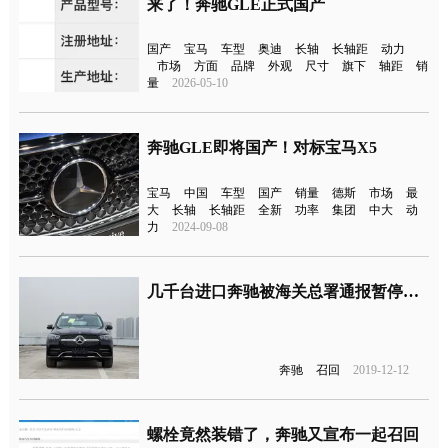
来了！奔驰GLE正式国产
国产
宝马
车型
奥迪
长轴
长轴距
动力
市场
方面
品牌
外观
尺寸
旗下
轴距
销
量
2026-05-10
奔驰GLE即将国产！对标宝马X5
宝马
中国
车型
国产
销量
德斯
市场
最
大
长轴
长轴距
全新
功率
集团
中大
动
力
2024-09-08
几千台进口奔驰被海关总署通报暂停放行，因零件设计偏差问题
奔驰
召回
2019-12-12
螺栓竟然装错了，奔驰又宣布一起召回