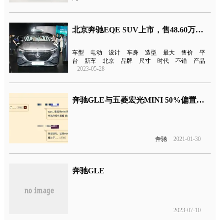
北京奔驰EQE SUV上市，售48.60万元起
车型
电动
设计
车身
造型
最大
售价
平
台
新车
北京
品牌
尺寸
时代
不错
产品
2023-05-28
奔驰GLE与五菱宏光MINI 50%偏置碰撞，五菱完胜？
奔驰
2021-01-30
奔驰GLE
2023-07-10