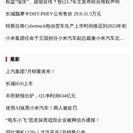
权益“缩水”、虚假宣传？智己L7车主发布联合维权声明
长城魏摩卡DHT-PHEV公布售价 29.9-31.5万元
特斯拉将Cybertruck电动货车生产上市时间推迟到2023年初
小米集团任命于立国担任小米汽车副总裁兼小米汽车北京总部政委
最新
上汽集团7月销量发布！
长城H10上市
丰田财报出炉，Q1净利润634亿元
使用AI抹黑小米汽车！两人被处罚
“电车小飞”恶意抹黑诋毁企业被网信办通报！
同比增长122%！北汽蓝谷7月销量公布