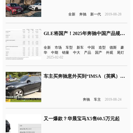
全新
奔驰
新一代
2019-08-28
GLE将国产！2025年奔驰中国产品规划曝光
全新
市场
车型
新车
中国
造型
德斯
豪
华
中期
销量
中大
产品
国产
外观
尾灯
2025-02-02
车主买奔驰意外买到“IMSA（英飒）版”，却以为是假的
奔驰
车主
2019-08-24
又一爆款？华晨宝马X5售60.5万元起