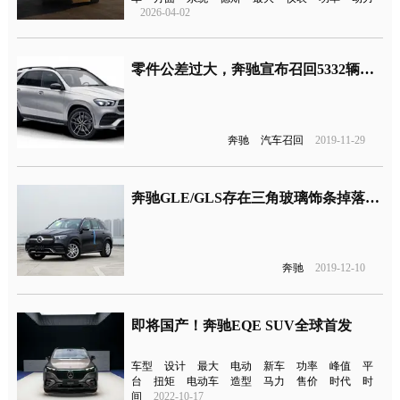
2026-04-02
零件公差过大，奔驰宣布召回5332辆GLE汽车
奔驰
汽车召回
2019-11-29
奔驰GLE/GLS存在三角玻璃饰条掉落风险，已被海关暂停放行
奔驰
2019-12-10
即将国产！奔驰EQE SUV全球首发
车型
设计
最大
电动
新车
功率
峰值
平
台
扭矩
电动车
造型
马力
售价
时代
时
间
2022-10-17