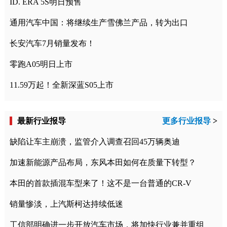
ID. ERA 5S明日预售
通用汽车中国：将继续生产雪佛兰产品，转为出口
长安汽车7月销量发布！
零跑A05明日上市
11.59万起！全新深蓝S05上市
最新行业报导
更多行业报导
>
缺陷让车主崩溃，监管介入调查召回45万辆奥迪
加速新能源产品布局，东风本田如何在质量下转型？
本田的首款插混车型来了！这不是一台普通的CR-V
销量惨淡，上汽斯柯达持续低迷
工信部明确进一步开放汽车市场，将加快行业兼并重组