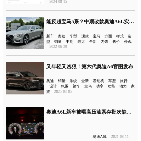
2024-08-15
能反超宝马5系？中期改款奥迪A6L实车曝光
新车
奥迪
车型
现款
宝马
方面
样式
造
型
销量
中期
最大
全新
内饰
售价
外观
2022-06-29
又年轻又凶狠！第六代奥迪A6官图发布
奥迪
销量
系统
全新
发动机
车型
旅行
设计
氛围
轿车
宝马
功率
功能
动力
家
族
2025-03-05
奥迪A6L新车被曝高压油泵存批次缺陷,客服：高科技太多所致
奥迪A6L
2021-08-11