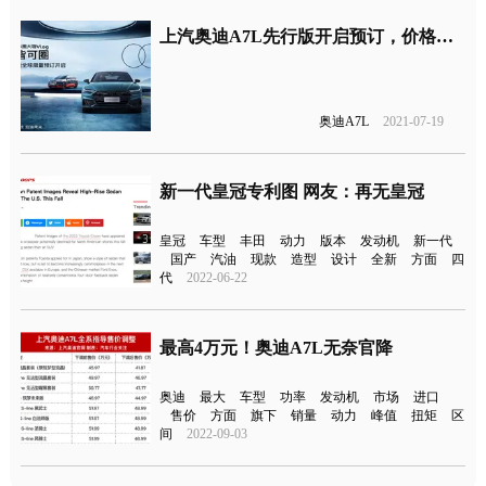
上汽奥迪A7L先行版开启预订，价格不高于70万
奥迪A7L
2021-07-19
新一代皇冠专利图 网友：再无皇冠
皇冠
车型
丰田
动力
版本
发动机
新一代
国产
汽油
现款
造型
设计
全新
方面
四
代
2022-06-22
最高4万元！奥迪A7L无奈官降
奥迪
最大
车型
功率
发动机
市场
进口
售价
方面
旗下
销量
动力
峰值
扭矩
区
间
2022-09-03