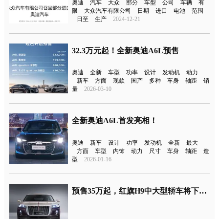
奥迪
汽车
大众
部分
车型
公司
车辆
有
限
大众汽车有限公司
日期
进口
电池
范围
日至
生产
2024-12-21
32.3万元起！全新奥迪A6L预售
奥迪
全新
车型
功率
设计
发动机
动力
新车
方面
现款
国产
多种
车身
轴距
销
量
2026-03-10
全新奥迪A6L首发亮相！
奥迪
新车
设计
功率
发动机
全新
最大
方面
车型
内饰
动力
尺寸
车身
轴距
造
型
2026-01-16
预售35万起，红旗H9中大型轿车将下月上市