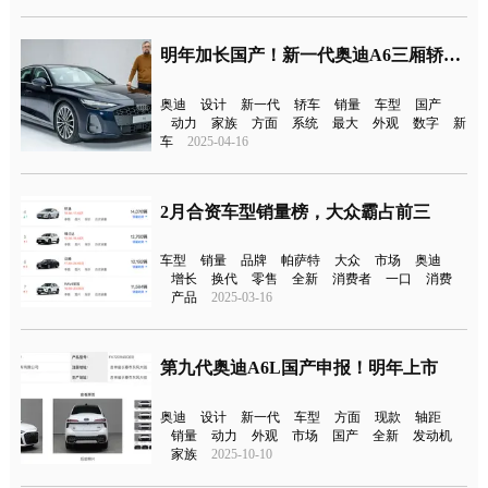
明年加长国产！新一代奥迪A6三厢轿车全球首发
奥迪
设计
新一代
轿车
销量
车型
国产
动力
家族
方面
系统
最大
外观
数字
新
车
2025-04-16
2月合资车型销量榜，大众霸占前三
车型
销量
品牌
帕萨特
大众
市场
奥迪
增长
换代
零售
全新
消费者
一口
消费
产品
2025-03-16
第九代奥迪A6L国产申报！明年上市
奥迪
设计
新一代
车型
方面
现款
轴距
销量
动力
外观
市场
国产
全新
发动机
家族
2025-10-10