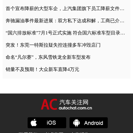
首个宣布降薪的大型车企，上汽集团旗下员工降薪文件曝光
奔驰漏油事件最新进展：双方私下达成和解，工商已介入调查
“国六排放标准”7月1号正式实施 符合国六标准车型目录一览
突发！东莞一特斯拉疑失控连撞多车冲毁店门
命名“凡尔赛”，东风雪铁龙全新车型发布
销量不及预期！大众新车直降4万元