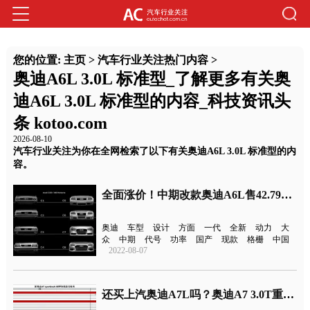
您的位置:
主页
>
汽车行业关注热门内容
>
奥迪A6L 3.0L 标准型_了解更多有关奥
迪A6L 3.0L 标准型的内容_科技资讯头
条 kotoo.com
2026-08-10
汽车行业关注为你在全网检索了以下有关奥迪A6L 3.0L 标准型的内
容。
全面涨价！中期改款奥迪A6L售42.79万元起
奥迪
车型
设计
方面
一代
全新
动力
大
众
中期
代号
功率
国产
现款
格栅
中国
2022-08-07
还买上汽奥迪A7L吗？奥迪A7 3.0T重回国内