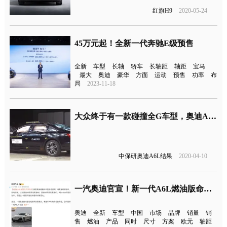
红旗H9
2020-05-24
45万元起！全新一代奔驰E级预售
全新
车型
长轴
轿车
长轴距
轴距
宝马
最大
奥迪
豪华
方面
运动
预售
功率
布
局
2023-11-18
大众终于有一款碰撞全G车型，奥迪A6L中保研结果发布
中保研奥迪A6L结果
2020-04-10
一汽奥迪官宣！新一代A6L燃油版命名不变
奥迪
全新
车型
中国
市场
品牌
销量
销
售
燃油
产品
同时
尺寸
方案
欧元
轴距