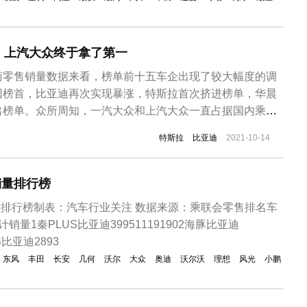
，上汽大众终于拿了第一
商零售销量数据来看，榜单前十五车企出现了较大幅度的调
回榜首，比亚迪再次实现暴涨，特斯拉首次挤进榜单，华晨
出榜单。众所周知，一汽大众和上汽大众一直占据国内乘用
中一汽大众长期领先上汽大众蝉联乘用车企榜首，但是在9月
特斯拉
比亚迪
2021-10-14
以123501辆的成绩反超一汽大众，48.6%的跌幅也使一
最高的车企。至于为...
销量排行榜
销量排行榜制表：汽车行业关注 数据来源：乘联会零售排名车
量1秦PLUS比亚迪399511191902海豚比亚迪
US比亚迪2893
东风
丰田
长安
几何
沃尔
大众
奥迪
沃尔沃
理想
风光
小鹏