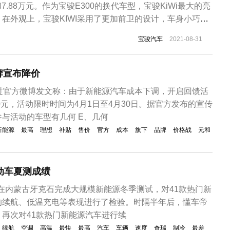
和7.88万元。作为宝骏E300的换代车型，宝骏KiWi最大的亮
在外观上，宝骏KIWI采用了更加前卫的设计，车身小巧造
义上的车头和车尾，双色车身通过大胆的撞色风格，营造出
宝骏汽车
2021-08-31
险杠处采用独特的“凹”形设计，“回”字形大日行灯和竖状转
牌宣布降价
通过官方微博发文称：由于新能源汽车成本下调，开启回馈活
00元，活动限时时间为4月1日至4月30日。据官方发布的宣传
与活动的车型有几何 E、几何
新能源
最高
理想
补贴
售价
官方
成本
旗下
品牌
价格战
元和
动车夏测成绩
车帝在内蒙古牙克石完成大规模新能源冬季测试，对41款热门新
的续航、低温充电等表现进行了检验。时隔半年后，懂车帝
再次对41款热门新能源汽车进行续
续航
空调
高温
最快
最高
汽车
车辆
速度
奇瑞
制冷
最差