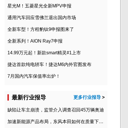
星光M！五菱星光全新MPV申报
通用汽车回应雪佛兰退出国内市场
全新车型！方程豹钛9申报图来了
全新系列！AION Ray7申报
14.99万元起！新款smart精灵#1上市
捷达首款纯电轿车！捷达M6内外官图发布
7月国内汽车保值率出炉！
最新行业报导
更多行业报导
>
缺陷让车主崩溃，监管介入调查召回45万辆奥迪
加速新能源产品布局，东风本田如何在质量下转型？