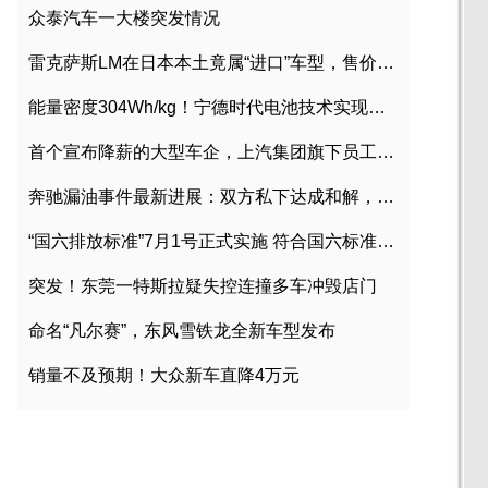
众泰汽车一大楼突发情况
雷克萨斯LM在日本本土竟属“进口”车型，售价2580万日元
能量密度304Wh/kg！宁德时代电池技术实现突破
首个宣布降薪的大型车企，上汽集团旗下员工降薪文件曝光
奔驰漏油事件最新进展：双方私下达成和解，工商已介入调查
“国六排放标准”7月1号正式实施 符合国六标准车型目录一览
突发！东莞一特斯拉疑失控连撞多车冲毁店门
命名“凡尔赛”，东风雪铁龙全新车型发布
销量不及预期！大众新车直降4万元