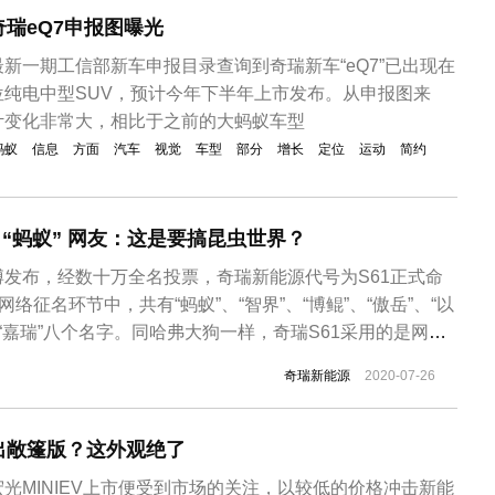
瑞eQ7申报图曝光
新一期工信部新车申报目录查询到奇瑞新车“eQ7”已出现在
纯电中型SUV，预计今年下半年上市发布。从申报图来
计变化非常大，相比于之前的大蚂蚁车型
蚂蚁
信息
方面
汽车
视觉
车型
部分
增长
定位
运动
简约
名“蚂蚁” 网友：这是要搞昆虫世界？
发布，经数十万全名投票，奇瑞新能源代号为S61正式命
网络征名环节中，共有“蚂蚁”、“智界”、“博鲲”、“傲岳”、“以
”、“嘉瑞”八个名字。同哈弗大狗一样，奇瑞S61采用的是网络
这个名字得到网友的认可。值得一提的是，“蚂蚁”正好和奇
奇瑞新能源
2020-07-26
型电动车“小蚂蚁”相呼应。这款正式命名为“蚂蚁”的新车定
出敞篷版？这外观绝了
光MINIEV上市便受到市场的关注，以较低的价格冲击新能