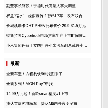
副董事长辞职！宁德时代高层人事大调整
权益“缩水”、虚假宣传？智己L7车主发布联合维权声明
长城魏摩卡DHT-PHEV公布售价 29.9-31.5万元
特斯拉将Cybertruck电动货车生产上市时间推迟到2023年初
小米集团任命于立国担任小米汽车副总裁兼小米汽车北京总部政委
最新
全新车型！方程豹钛9申报图来了
全新系列！AION Ray7申报
14.99万元起！新款smart精灵#1上市
捷达首款纯电轿车！捷达M6内外官图发布