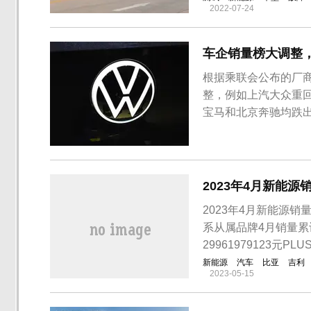
2022-07-24
车企销量榜大调整
根据乘联会公布的厂
整，例如上汽大众重
宝马和北京奔驰均跌
车前二市场份额，其
份却出现改变，上汽大众
汽大众成为榜单中跌幅
2023年4月新能源
2023年4月新能源
系从属品牌4月销量累计销
29961979123元PL
新能源
汽车
比亚
吉利
2023-05-15