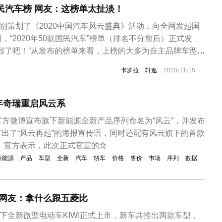
国民汽车榜 网友：这榜单太扯淡！
特别策划了《2020中国汽车风云盛典》活动，向全网发起国
，“2020年50款国民汽车”榜单（排名不分前后）正式发
假了吧！”从发布的榜单来看，上榜的大多为自主品牌车型，
G EU5、汉EV、长安UNI-T、哈弗H6、吉利星瑞、江淮iC5、
卡罗拉
轩逸
2020-11-15
管是销量低迷或是热销的车型都出现在榜单中。哈弗H6、长
年奇瑞重启风云系
方微博宣布旗下新能源全新产品序列命名为“风云”，并发布
。打出了“风云再起”的海报宣传语，同时还配有风云旗下的首款
。官方表示，此次正式官宣的奇
新能源
产品
车型
全新
汽车
轿车
价格
售价
市场
序列
数据
市 网友：拿什么跟五菱比
旗下全新微型电动车KIWI正式上市，新车共推出两款车型，