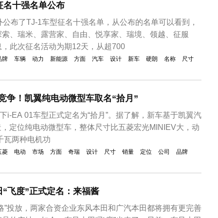
1征名十强名单公布
外公布了TJ-1车型征名十强名单，从公布的名单可以看到，
探索、瑞米、露营家、自由、悦享家、瑞境、领越、征服
，此次征名活动为期12天，从超700
品牌
车辆
动力
新能源
方面
汽车
设计
新车
硬朗
名称
尺寸
EV竞争！凯翼纯电动微型车取名“拾月”
下i-EA 01车型正式定名为“拾月”。据了解，新车基于凯翼汽
造，定位纯电动微型车，整体尺寸比五菱宏光MINIEV大，动
0千瓦两种电机功
五菱
电动
市场
方面
奇瑞
设计
尺寸
销量
定位
公司
品牌
“飞度”正式定名：来福酱
略”投放，两家合资企业东风本田和广汽本田都将拥有更完善