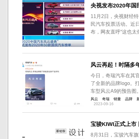
央视发布2020年
11月2日，央视财经
民汽车投票活动。近日
布，网友直呼“这也太
包括观致7、BEIJIN
奇瑞蚂蚁等车型，不
安CS75...
风云再起！时隔多
今日，奇瑞汽车在其官
了全新的品牌logo
车型风云A9的预告图
风云
奇瑞
销量
品牌
2023-09-16
宝骏KIWI正式上
8月31日，宝骏汽车