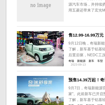
源汽车市场，并持续
用五菱还带来了宏光M
蚁20万蚁粉款正式上市
相了多种小蚂蚁改装
小蚂蚁打造而来。除了保
售12.99-16.9
9月12日晚，奇瑞新
了解，新车基于铝基
后置后驱，NEDC工
奇瑞
新能源
新车
车型
2023-09-13
预售14.39万起！
9月7日，奇瑞新能源
家”。此前新车已开启预
了解，新车基于铝基