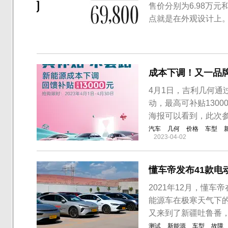
售价分别为6.98万元
点就是在外观设计上。
型科幻，没有传统意
悬浮座舱的效果。前保
向灯，科幻感还是比...
成本下调！又一品
4月1日，吉利几何
动，最高可补贴130
海报可以看到，此次参
汽车
几何
价格
车型
2023-04-02
懂车帝发布41款电
2021年12月，懂
能源车在极寒天气下
又来到了新疆吐鲁番，
测试
新能源
车型
故障