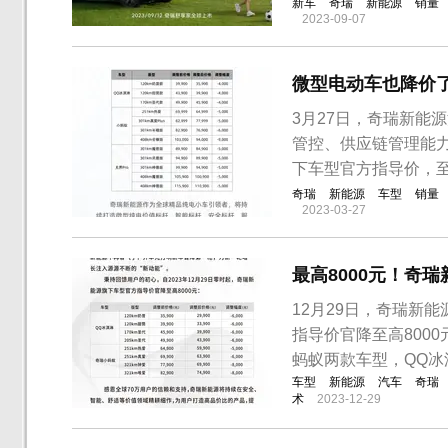
新车
奇瑞
新能源
销量
2023-09-07
微型电动车也降价了
3月27日，奇瑞新能
管控、供应链管理能力
下车型官方指导价，至
奇瑞
新能源
车型
销量
2023-03-27
最高8000元！奇
12月29日，奇瑞新
指导价官降至高800
蚂蚁两款车型，QQ冰
车型
新能源
汽车
奇瑞
术
2023-12-29