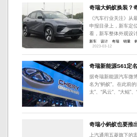
奇瑞大蚂蚁换装？奇
《汽车行业关注》从最
申报目录上，新车定位
看，新车整体外观设
新车
设计
奇瑞
销量
2023-03-12
奇瑞新能源S61定
据奇瑞新能源汽车微博
名为“蚂蚁”。在此前的
太”、“风云”、“大鲲
征名的形式，最终蚂蚁
瑞新能源旗下另一款微
位紧凑型S...
奇瑞小蚂蚁也要推
上汽通用五菱旗下的宏