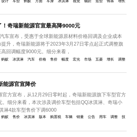
设计
车型
蚂蚁
方面
车身
冰淇淋
视觉
轴距
造型
饰条
增长
！奇瑞新能源官宣最高降9000元
源汽车宣布，受惠于全球新能源原材料价格回调及企业成本
提升，奇瑞新能源将于2023年3月27日零点起正式调整旗
高回调幅度9000元。细分来看，
蚂蚁
冰淇淋
汽车
价格
售价
幅度
宏光
市场
五菱
增长
调整
瑞新能源官宣降价
能源官方宣布，从12月29日零时起，奇瑞新能源旗下车型官方
0元。细分来看，本次涉及调价车型包括QQ冰淇淋、奇瑞小
淇淋4款车型售价下调6000
蚂蚁
售价
冰淇淋
版本
购置税
车辆
销量
公告
用车
调整
技