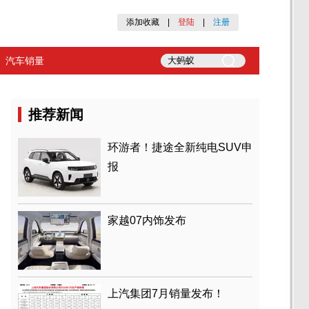
添加收藏
|
登陆
|
注册
汽车销量
推荐新闻
环游者！捷途全新纯电SUV申
报
家越07内饰发布
上汽集团7月销量发布！