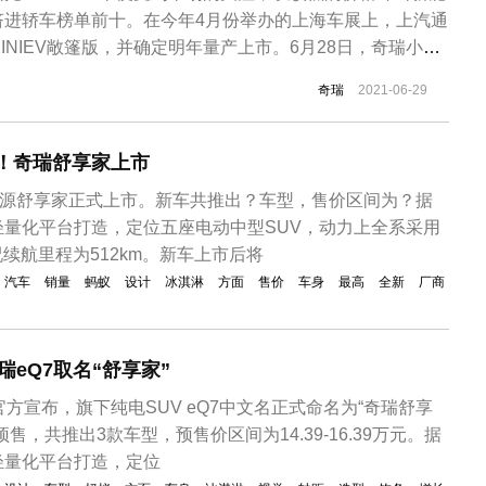
挤进轿车榜单前十。在今年4月份举办的上海车展上，上汽通
INIEV敞篷版，并确定明年量产上市。6月28日，奇瑞小蚂
，售价区间为5.99-8.39万元。除了新车上市外，奇瑞还亮
奇瑞
2021-06-29
车型，其中最抢眼的就是奇瑞小蚂蚁敞篷版。新车基于现款
...
9万元！奇瑞舒享家上市
能源舒享家正式上市。新车共推出？车型，售价区间为？据
轻量化平台打造，定位五座电动中型SUV，动力上全系采用
况续航里程为512km。新车上市后将
汽车
销量
蚂蚁
设计
冰淇淋
方面
售价
车身
最高
全新
厂商
奇瑞eQ7取名“舒享家”
官方宣布，旗下纯电SUV eQ7中文名正式命名为“奇瑞舒享
售，共推出3款车型，预售价区间为14.39-16.39万元。据
轻量化平台打造，定位