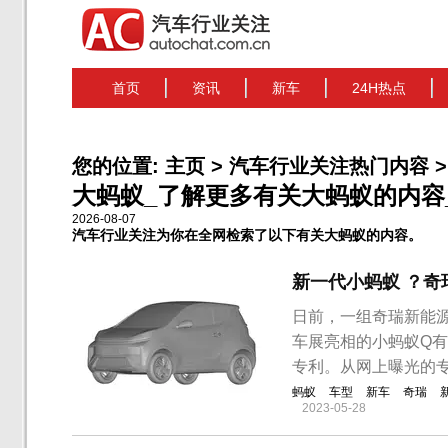
首页
资讯
新车
24H热点
您的位置:
主页
>
汽车行业关注热门内容
>
大蚂蚁_了解更多有关大蚂蚁的内容_科
2026-08-07
汽车行业关注为你在全网检索了以下有关大蚂蚁的内容。
新一代小蚂蚁 ？
日前，一组奇瑞新能
车展亮相的小蚂蚁Q
专利。从网上曝光的
蚂蚁
车型
新车
奇瑞
2023-05-28