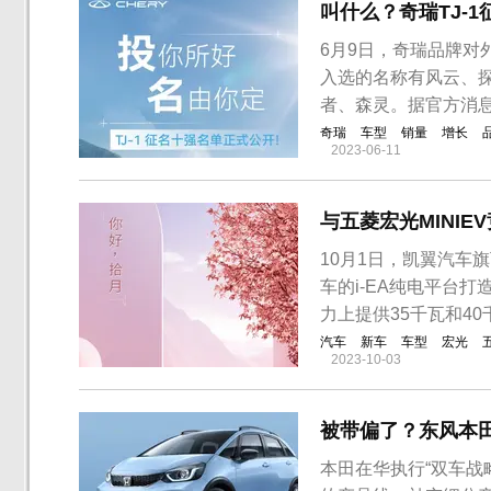
叫什么？奇瑞TJ-
6月9日，奇瑞品牌对
入选的名称有风云、
者、森灵。据官方消息
奇瑞
车型
销量
增长
2023-06-11
与五菱宏光MINI
10月1日，凯翼汽车旗
车的i-EA纯电平台打
力上提供35千瓦和4
汽车
新车
车型
宏光
2023-10-03
被带偏了？东风本田
本田在华执行“双车战